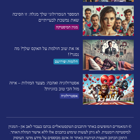
המספר הנומרולוגי שלך מגלה: זו הסיבה
שאת נמשכת לבעייתיים​
מגזין המיסטיקה
אז את שוב חולמת על האקס שלך? מה
נסגר?!
חלומות ופירושם
אסטרולוגיה ואהבה: מצעד המזלות – איזה
מזל הכי טוב בזוגיות?
אסטרולוגיה
© המאמרים המופיעים באתר והתכנים הטקסטואליים נכתבו בעבור לאב און - המגזין
למיסטיקה רומנטית. לא ניתן לעשות שימוש בתכנים אלו ללא אישור הנהלת האתר.
התוכן הכתוב והעצות הניתנות באתר זה אינם מבוססים על מידע מדעי. העיסוק