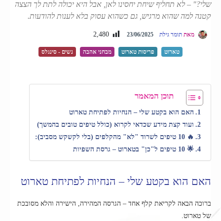
שלי?" – לא תחליף שיחת יחסינו לאן, אבל היא יכולה לתת לך הצצה
קטנה למה שהוא מרגיש, גם כשהוא עסוק בלא לענות להודעות.
2,480
מאת
תומר גילת
23/06/2025
טארוט
פריסות טארוט
מבחני אהבה
נשים - סינגלס
תוכן המאמר
האם הוא בקטע שלי – הנחיות לפתיחת טארוט
ועוד קצת מידע שכדאי לקרוא (כולל טיפים טובים בהמשך)
🔥 10 טיפים לשרוד "לא" מהקלפים (בלי לקשקש מסביב):
🌟 10 טיפים ל"כן" בטארוט – גרסת השפיות
האם הוא בקטע שלי – הנחיות לפתיחת טארוט
ברוכה הבאה לקריאת קלף אחד – הגרסה המהירה, הישירה והלא מסובכת
של טארוט.