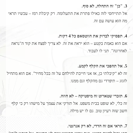
3. "כן" זה התחלה, לא סוף.
אל תתייחסי לזה כאילו פתרת את התעלומה. רק קיבלת רמז – עכשיו תראי
מה הוא עושה עם זה.
4. תפסיקי לבדוק את הווטסאפ כל 4 דקות.
אם הוא באמת בקטע – הוא יראה את זה. לא צריך לפצח את קוד ה"נראה
לאחרונה". תני לו לעבוד.
5. אל תהפכי את הקלף לקמע.
זה לא “קיבלתי כן, אז אני חייבת להילחם על זה בכל מחיר”. אם הוא מתחיל
לזגזג – תיפרדי גם מהקלף וגם ממנו.
6. תזכרי שטארוט זה מיסטיקה – לא חוזה.
זה כלי, לא שופט בבית משפט. אל תזרקי את עצמך על מישהו רק כי קלף
חשב שזה רעיון טוב. גם לו יש מילה.
7. תראי אם זה הדדי, לא רק אנרגטי.