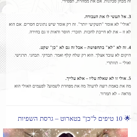
זה מבחן סבלנות. אם את ממהרת, תפסידי.
3. אל תעשי לו את העבודה.
"אולי" לא אומר "תשקיעי יותר". זה רק אומר שיש נתונים חסרים. אם הוא
לא זז – את לא חייבת לחכות. תזכרי: חוסר ודאות זו גם בחירה.
4. זה לא "לא" בתחפושת – אבל זה גם לא "כן" שקט.
היקום לא עובד אצלך. הוא רק שלח קלף ואמר: תבדקי. תבחני. תרגישי.
ואולי – תוותרי.
5. אולי זו לא שאלה עליו – אלא עלייך.
מה את באמת רוצה לדעת? מה את מפחדת לשמוע? לפעמים האולי הוא
מראה – לא תמרור.
🌟 10 טיפים ל"כן" בטארוט – גרסת השפיות