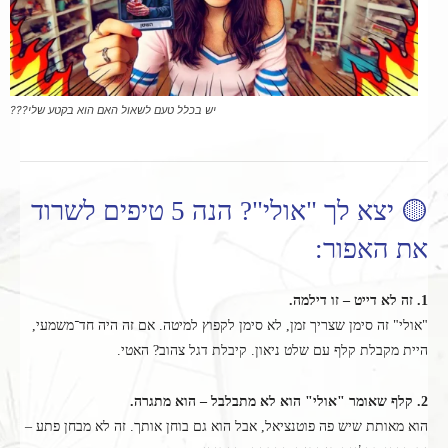
יש בכלל טעם לשאול האם הוא בקטע שלי???
🟡 יצא לך "אולי"? הנה 5 טיפים לשרוד
את האפור:
1. זה לא דייט – זו דילמה.
"אולי" זה סימן שצריך זמן, לא סימן לקפוץ למיטה. אם זה היה חד־משמעי,
היית מקבלת קלף עם שלט ניאון. קיבלת דגל צהוב? האטי.
2. קלף שאומר "אולי" הוא לא מתבלבל – הוא מתגרה.
הוא מאותת שיש פה פוטנציאל, אבל הוא גם בוחן אותך. זה לא מבחן פתע –