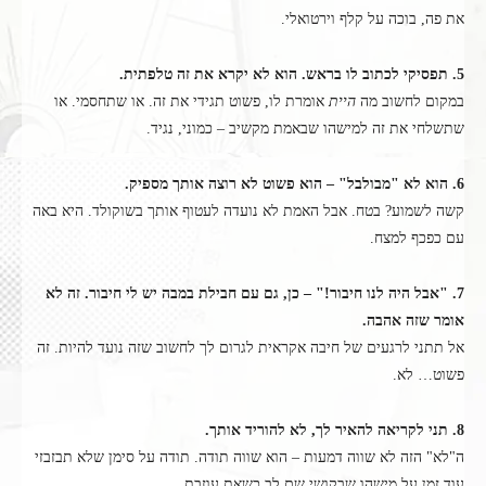
את פה, בוכה על קלף וירטואלי.
5. תפסיקי לכתוב לו בראש. הוא לא יקרא את זה טלפתית.
במקום לחשוב מה
היית
אומרת לו, פשוט תגידי את זה. או שתחסמי. או
שתשלחי את זה למישהו שבאמת מקשיב – כמוני, נגיד.
6. הוא לא "מבולבל" – הוא פשוט לא רוצה אותך מספיק.
קשה לשמוע? בטח. אבל האמת לא נועדה לעטוף אותך בשוקולד. היא באה
עם כפכף למצח.
7. "אבל היה לנו חיבור!" – כן, גם עם חבילת במבה יש לי חיבור. זה לא
אומר שזה אהבה.
אל תתני לרגעים של חיבה אקראית לגרום לך לחשוב שזה נועד להיות. זה
פשוט… לא.
8. תני לקריאה להאיר לך, לא להוריד אותך.
ה"לא" הזה לא שווה דמעות – הוא שווה תודה. תודה על סימן שלא תבזבזי
עוד זמן על מישהו שבקושי שם לב כשאת עוזבת.