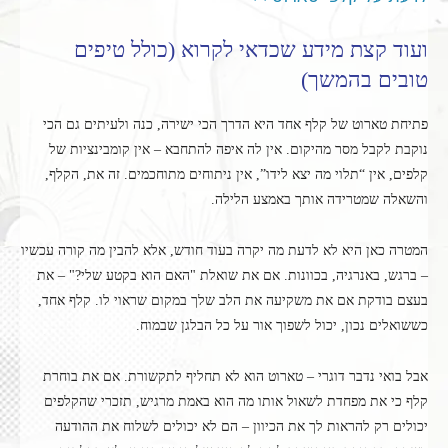
ועוד קצת מידע שכדאי לקרוא (כולל טיפים
טובים בהמשך)
פתיחת טארוט של קלף אחד היא הדרך הכי ישירה, כנה ולעיתים גם הכי
נוקבת לקבל מסר מהיקום. אין לה איפה להתחבא – אין קומבינציות של
קלפים, אין “תלוי מה יצא לידו”, אין ניתוחים מתוחכמים. זה את, הקלף,
והשאלה שמטרידה אותך באמצע הלילה.
המטרה כאן היא לא לדעת מה יקרה בעוד חודש, אלא להבין מה קורה עכשיו
– ברגש, באנרגיה, בכוונות. אם את שואלת "האם הוא בקטע שלי?" – את
בעצם בודקת אם את משקיעה את הלב שלך במקום שראוי לו. קלף אחד,
כששואלים נכון, יכול לשפוך אור על כל הבלגן שבמוח.
אבל בואי נדבר דוגרי – טארוט הוא לא תחליף לתקשורת. אם את בוחרת
קלף כי את מפחדת לשאול אותו מה הוא באמת מרגיש, תזכרי שהקלפים
יכולים רק להראות לך את הכיוון – הם לא יכולים לשלוח את ההודעה