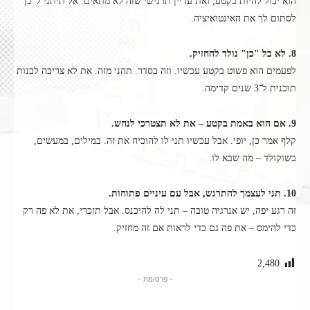
הוא יכול להיות בקטע, ואת עדיין תרגישי שזה לא מתאים. אל תיתני ל"כן"
לסתום לך את האינטואיציה.
8. לא כל "כן" נולד להחזיק.
לפעמים הוא פשוט בקטע עכשיו. וזה בסדר. תהני מזה. את לא צריכה לבנות
תוכנית ל־3 שנים קדימה.
9. אם הוא באמת בקטע – את לא תצטרכי לנחש.
קלף אמר כן, יופי. אבל עכשיו תני לו להוכיח את זה. במילים, במעשים,
בשוקולד – מה שבא לו.
10. תני לעצמך להתרגש, אבל עם עיניים פתוחות.
זה רגע יפה, יש אנרגיה טובה – תני לה להיכנס. אבל תזכרי, את לא פה רק
כדי להימס – את פה גם כדי לראות אם זה מחזיק.
2,480
- פרסומת -