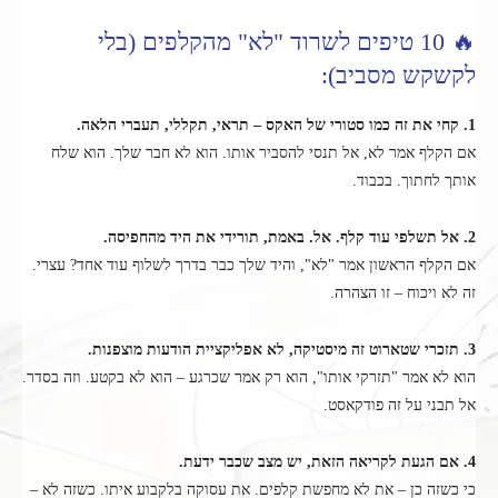
🔥 10 טיפים לשרוד "לא" מהקלפים (בלי
לקשקש מסביב):
1. קחי את זה כמו סטורי של האקס – תראי, תקללי, תעברי הלאה.
אם הקלף אמר לא, אל תנסי להסביר אותו. הוא לא חבר שלך. הוא שלח
אותך לחתוך. בכבוד.
2. אל תשלפי עוד קלף. אל. באמת, תורידי את היד מהחפיסה.
אם הקלף הראשון אמר "לא", והיד שלך כבר בדרך לשלוף עוד אחד? עצרי.
זה לא ויכוח – זו הצהרה.
3. תזכרי שטארוט זה מיסטיקה, לא אפליקציית הודעות מוצפנות.
הוא לא אמר "תזרקי אותו", הוא רק אמר שכרגע – הוא לא בקטע. וזה בסדר.
אל תבני על זה פודקאסט.
4. אם הגעת לקריאה הזאת, יש מצב שכבר ידעת.
כי כשזה כן – את לא מחפשת קלפים. את עסוקה בלקבוע איתו. כשזה לא –