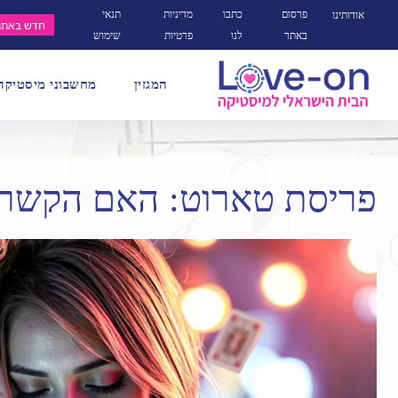
פרסום
כתבו
מדיניות
תנאי
אודותינו
חדש באתר
באתר
לנו
פרטיות
שימוש
המגזין
מחשבוני מיסטיקה
פריסת טארוט: האם הקשר ה