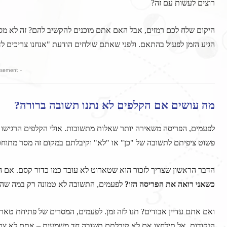
רוצים לעשות עם זה?
היקום שלח לכם רמזים, אבל האם אתם מוכנים להקשיב להם? זה לא מספי
הגיע הזמן לפעול בהתאם. ולפני שאתם שולחים הודעת "אנחנו צריכים ל
- Advertisement -
מה עושים אם הקלפים לא נתנו תשובה ברורה?
לפעמים, הפריסה משאירה יותר שאלות מתשובות. אולי הקלפים הרגישו מע
פשוט ציפיתם לתשובה של "כן" או "לא" וקיבלתם במקום זה מסר מתוחכ
הדבר הראשון שצריך לזכור הוא שטארוט לא עובד כמו כדור קסם. אם 
כשאני רואה את הפריסה הזו?
לפעמים, התשובה לא טמונה רק במה שהקל
ואם אתם עדיין אבודים? תנו לזה זמן. לפעמים, המסרים של פתיחת טא
הנקודות. אל תילחצו אם לא קיבלתם תשובה חד משמעית – אתם לא צר