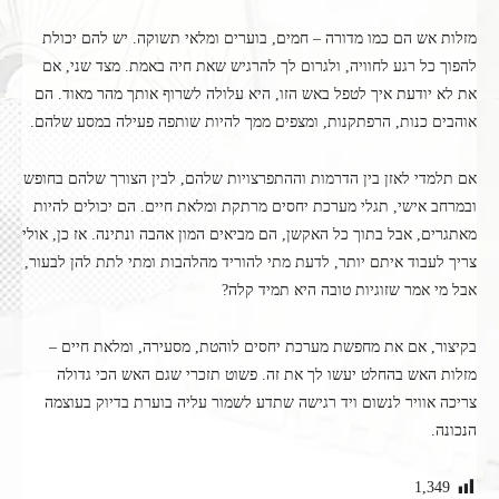
מזלות אש הם כמו מדורה – חמים, בוערים ומלאי תשוקה. יש להם יכולת
להפוך כל רגע לחוויה, ולגרום לך להרגיש שאת חיה באמת. מצד שני, אם
את לא יודעת איך לטפל באש הזו, היא עלולה לשרוף אותך מהר מאוד. הם
אוהבים כנות, הרפתקנות, ומצפים ממך להיות שותפה פעילה במסע שלהם.
אם תלמדי לאזן בין הדרמות וההתפרצויות שלהם, לבין הצורך שלהם בחופש
ובמרחב אישי, תגלי מערכת יחסים מרתקת ומלאת חיים. הם יכולים להיות
מאתגרים, אבל בתוך כל האקשן, הם מביאים המון אהבה ונתינה. אז כן, אולי
צריך לעבוד איתם יותר, לדעת מתי להוריד מהלהבות ומתי לתת להן לבעור,
אבל מי אמר שזוגיות טובה היא תמיד קלה?
בקיצור, אם את מחפשת מערכת יחסים לוהטת, מסעירה, ומלאת חיים –
מזלות האש בהחלט יעשו לך את זה. פשוט תזכרי שגם האש הכי גדולה
צריכה אוויר לנשום ויד רגישה שתדע לשמור עליה בוערת בדיוק בעוצמה
הנכונה.
1,349