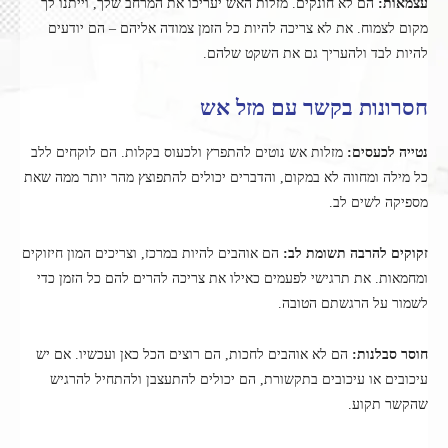
עצמאות:
הם לא חונקים. מזלות האש יעריכו את המרחב שלך, וייתנו לך
מקום לצמוח. את לא צריכה להיות כל הזמן צמודה אליהם – הם יודעים
להיות לבד ולהעריך גם את השקט שלהם.
חסרונות בקשר עם מזל אש
נטייה לכעסים:
מזלות אש נוטים להתפרץ ולכעוס בקלות. הם לוקחים ללב
כל מילה ומחווה לא במקום, והדברים יכולים להתפוצץ מהר יותר ממה שאת
מספיקה לשים לב.
זקוקים להרבה תשומת לב:
הם אוהבים להיות במרכז, וצריכים המון חיזוקים
ומחמאות. את תרגישי לפעמים כאילו את צריכה להרים להם כל הזמן כדי
לשמור על הרגשתם הטובה.
חוסר סבלנות:
הם לא אוהבים לחכות, הם רוצים הכל כאן ועכשיו. אם יש
עיכובים או עיכובים בתקשורת, הם יכולים להתעצבן ולהתחיל להרגיש
שהקשר תקוע.