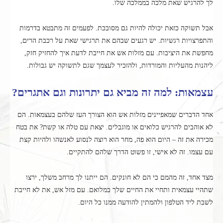
לך להרגיש שאת מלכה בממלכה שלו.
אבל תשוקה כזאת יכולה להיות גם מסובכת. לפעמים זה מתבטא בדרמות
והתפרצויות רגשיות. יש רגעים שבהם את תרגישי שאת על רכבת הרים,
מחפשת את היציבות. עם מזלות אש את חייבת לדעת איך להחזיק חזק,
ליהנות מהעליות והמורדות, ולהזכיר לעצמך שגם לתשוקה יש גבולות.
עצמאות: למה זה מביא גם יתרונות וגם אתגרים?
אחד הדברים שמאפיינים מזלות אש הוא הצורך העז שלהם בעצמאות. הם
לא אוהבים להרגיש כלואים או מוגבלים. יצאת עם טלה או קשת? את בטח
מכירה את זה – היום הוא פה, מחר הוא רוצה לנסוע לאנשהו ולהיות קצת
עם עצמו. זה לא אישי, זו פשוט הדרך שלהם להתקיים.
מצד אחד, זה מהמם כי הם לא חונקים. הם ייתנו לך מרחב משלך, ירצו
שתהיי עצמאית ותחיי את החיים שלך במלואם. עם מזל אש, את לא חייבת
לשבת ליד הטלפון ולהמתין להודעה ממנו כל היום.