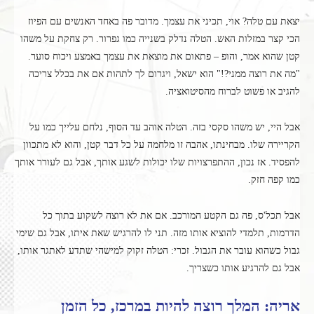
יצאת עם טלה? אוי, תכיני את עצמך. מדובר פה באחד האנשים עם הפיוז
הכי קצר במזלות האש. הטלה נדלק בשנייה כמו גפרור. רק צחקת על משהו
קטן שהוא אמר, והופ – פתאום את מוצאת את עצמך באמצע ויכוח סוער.
"מה את רוצה ממני?!" הוא ישאל, ויגרום לך לתהות אם את בכלל צריכה
להגיב או פשוט לברוח מהסיטואציה.
אבל היי, יש משהו סקסי בזה. הטלה אוהב עד הסוף, נלחם עלייך כמו על
הקריירה שלו. מבחינתו, אהבה זו מלחמה על כל דבר קטן, והוא לא מתכוון
להפסיד. אז נכון, ההתפרצויות שלו יכולות לשגע אותך, אבל גם לעורר אותך
כמו קפה חזק.
אבל תכל'ס, פה גם הקטע המורכב. אם את לא רוצה לשקוע בתוך כל
הדרמות, תלמדי להוציא אותו מזה. תני לו להרגיש שאת איתו, אבל גם שימי
גבול כשהוא עובר את הגבול. זכרי: הטלה זקוק למישהי שתדע לאתגר אותו,
אבל גם להרגיע אותו כשצריך.
אריה: המלך רוצה להיות במרכז, כל הזמן