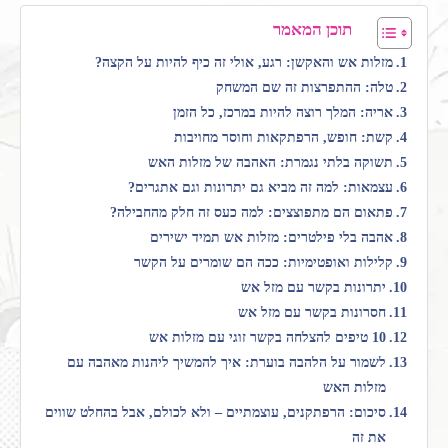
תוכן המאמר
מזלות אש והאקשן: רגע, אולי זה כיף להיות על הקצה?
טלה: ההתפרצות זה שם המשחק
אריה: המלך רוצה להיות במרכז, כל הזמן
קשת: חופש, הרפתקאות וחוסר מחויבות
תשוקה בלתי נגמרת: האהבה של מזלות האש
עצמאות: למה זה מביא גם יתרונות וגם אתגרים?
פתאום הם מתפוצצים: למה כעס זה חלק מהחבילה?
אהבה בלי פילטרים: מזלות אש תמיד ישירים
קלילות ואופטימיות: ככה הם שומרים על הקשר
יתרונות בקשר עם מזל אש
חסרונות בקשר עם מזל אש
10 טיפים להצלחה בקשר זוגי עם מזלות אש
לשמור על הלהבה בוערת: איך להמשיך ליהנות מאהבה עם
מזלות האש
סיכום: הרפתקנים, עוצמתיים – ולא לכולם, אבל בהחלט שווים
את זה