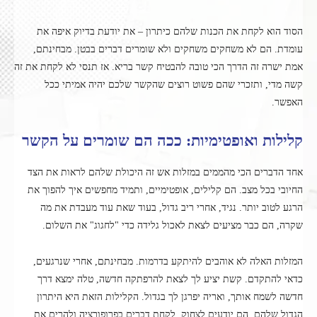
הסוד הוא לקחת את הכנות שלהם כיתרון – את יודעת בדיוק איפה את
עומדת. הם לא משחקים משחקים ולא שומרים דברים בבטן. מבחינתם,
אמת ישרה זה הדרך הכי טובה להבטיח קשר בריא. אז תנסי לא לקחת את זה
קשה מדי, ותזכרי שהם פשוט רוצים שהקשר שלכם יהיה אמיתי ככל
האפשר.
קלילות ואופטימיות: ככה הם שומרים על הקשר
אחד הדברים הכי מהממים במזלות אש זה היכולת שלהם לראות את הצד
החיובי בכל מצב. הם קלילים, אופטימיים, ותמיד מחפשים איך להפוך את
הרגע לטוב יותר. נגיד, אחרי ריב גדול, בעוד שאת עוד מעבדת את מה
שקרה, הם כבר מציעים לצאת לאכול גלידה כדי "לחגוג" את השלום.
המזלות האלה לא אוהבים להיתקע בדרמות. מבחינתם, אחרי שנרגעים,
כדאי להתקדם. קשת יציע לך לצאת להרפתקה חדשה, טלה ימצא דרך
חדשה לשמח אותך, ואריה יפרגן לך בגדול. הקלילות הזאת היא היתרון
הגדול שלהם. הם יודעים לצחוק, לקחת דברים בפרופורציה ולהרים את