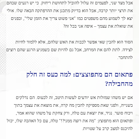
אבל מצד שני, לפעמים זה עלול להוביל לתחושת ריחוק. כי יש רגעים שבהם
את תרצי יותר קרבה, אבל הוא בדיוק מתכנן את ההרפתקה הבאה שלו. אולי
יצא לך לשמוע מהם משפטים כמו "אני פשוט צריך את הזמן שלי", ובפנים
את שואלת את עצמך – איפה אני בכל זה?
הסוד הוא להבין שאי אפשר לכבות את האש שלהם, אלא ללמוד לחיות
לצידה. לתת להם את המרחב, אבל גם להיות שם כשמגיע הרגע שהם רוצים
להתחבר.
פתאום הם מתפוצצים: למה כעס זה חלק
מהחבילה?
אם יש משהו שמזלות אש יודעים לעשות היטב, זה לכעוס. הם נדלקים
בשנייה, ולפני שאת מספיקה להבין מה קרה, את מוצאת את עצמך בתוך
ויכוח סוער. נגיד, את יוצאת עם טלה, ורק צחקת על משהו שהוא אמר,
ופתאום הוא מתפוצץ: "מה את רוצה ממני?!" טלה, עם כל האהבה שלו, יכול
להיכנס למצב קרב על שטויות.