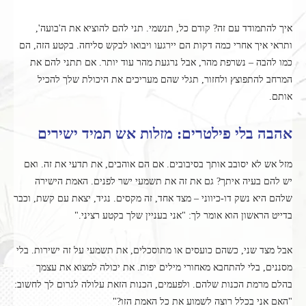
איך להתמודד עם זה? קודם כל, תנשמי. תני להם להוציא את ה'בועה',
ותראי איך אחרי כמה דקות הם יירגעו ויבואו לבקש סליחה. בקטע הזה, הם
כמו להבה – נשרפת מהר, אבל נרגעת מהר עוד יותר. אם תתני להם את
המרחב להתפוצץ ולחזור, תגלי שהם מעריכים את היכולת שלך להכיל
אותם.
אהבה בלי פילטרים: מזלות אש תמיד ישירים
מזל אש לא יסובב אותך בסיבובים. אם הם אוהבים, את תדעי את זה. ואם
יש להם בעיה איתך? גם את זה את תשמעי ישר לפנים. האמת הישירה
שלהם היא נשק דו-כיווני – מצד אחד, זה מקסים. נגיד, יצאת עם קשת, וכבר
בדייט הראשון הוא אומר לך: "אני בעניין שלך בקטע רציני."
אבל מצד שני, כשהם כועסים או מתוסכלים, את תשמעי על זה ישירות. בלי
מסננים, בלי להתחבא מאחורי מילים יפות. את יכולה למצוא את עצמך
בהלם מרמת הכנות שלהם. ולפעמים, הכנות הזאת עלולה לגרום לך לחשוב:
"האם אני בכלל רוצה לשמוע את כל האמת הזו?"