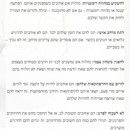
להשקיע במחוות רומנטיות:
מזלות אש אוהבים כשמפנקים אותם. הפתעה
קטנה או מחווה רומנטית – גם אם לא מתוכננת – יכולה להרים את המורל
ולחזק את הקשר שלכם.
לתת מרחב אישי:
תני להם את הזמן שלהם לבד. הם לא אוהבים להרגיש
כלואים או חנוקים בקשר. אם הם אומרים שהם צריכים מרחב, זה לא נגדך –
זה בשבילם.
להפגין ביטחון עצמי:
מזלות אש נמשכים לבני זוג חזקים ובטוחים בעצמם.
אל תפחדי להראות להם שאת יודעת מה את שווה ושאת לא תלויה בהם.
לזרום עם ההרפתקאות שלהם:
הם אוהבים לחיות על הקצה. נסי לזרום
איתם מדי פעם, תצאי איתם להרפתקאות ותיהני מההפתעות. זה יראה להם
שאת שותפה אמיתית לחוויות שלהם.
לא לשכוח לפרגן:
הם אוהבים תשומת לב, אז אל תחסכי מהם את החיזוקים
והפרגונים. תגידי להם כמה הם חשובים ומדהימים. זה יגרום להם להרגיש
מוערכים.