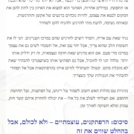
על מדורה – היא צריכה חמצן כדי לבעור, אבל לא יותר מדי כדי שלא תכבה
או תתפוצץ. במילים אחרות, האתגר הוא למצוא את האיזון בין לתת להם את
המקום לבטא את עצמם, להיות נוכחים ברגעים של אקשן והתרגשות,
ובאותה נשימה, לדעת מתי להרגיע ולהניח להם לשחרר.
נגיד שאת עם אריה, ותמיד רוצים להרגיש שהם במרכז העניינים. תני לו את
תשומת הלב שהוא צריך, אבל יחד עם זאת, אל תשכחי לשים גם את עצמך
במרכז מדי פעם. אם הוא מרגיש שאת חזקה ועצמאית, זה רק ידליק אותו
יותר. טלה? תני לו להוביל, אבל גם תפתיעי אותו כשתצטרכי להבהיר שאת
לא מובלת סתם. קשת? תשתדלי לזרום איתו בהרפתקאות אבל אל תפחדי
להבהיר את הגבולות שלך כשצריך.
בזוגיות עם מזלות האש חשוב לשמור על ריגוש, על הפתעות, ועל תחושת
החופש. אם תצליחי לשלב את כל אלו – את יכולה להחזיק איתם קשר חזק,
עמוק ומלא תשוקה לאורך זמן.
סיכום: הרפתקנים, עוצמתיים – ולא לכולם, אבל
בהחלט שווים את זה