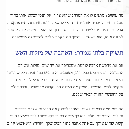
לטווח ארוך, לפחות לא מהר כמו שאת רוצה.
מה עושים? נותנים לו את המרחב שהוא צריך. אל תנסי לכלוא אותו בתוך
מסגרת, זה רק יבריח אותו יותר. הראי לו שאת זורמת איתו על ההרפתקאות,
אבל גם יודעת מתי לשים גבולות ברגע הנכון. אם הוא ירגיש שאת לא מנסה
לשנות אותו, הוא יישאר – ויהפוך את הקשר שלכם להרפתקה מתמשכת.
תשוקה בלתי נגמרת: האהבה של מזלות האש
אם את מחפשת אהבה לוהטת שמטריפה את החושים, מזלות אש הם
התשובה. הם אוהבים בכל הלב, ולפעמים זה מרגיש כמו חבית דלק שהציתו
בשנייה. דמייני את הסצנה: את יוצאת עם אריה, והוא מביא לך פרחים
ענקיים לדייט הראשון, מזמין את המנות הכי יקרות מהתפריט, וכבר חולם
על החופשה הזוגית הבאה שלכם.
הם רומנטיים ברמות קשות, ויאהבו להפגין את הרגשות שלהם בדרכים
גדולות ויצירתיות. טלה יביא לך מתנה רק כי הוא חשב עלייך באמצע היום.
קשת יפתיע אותך עם פתק אהבה בתוך הכיס שלך. ואריה? הוא פשוט יגרום