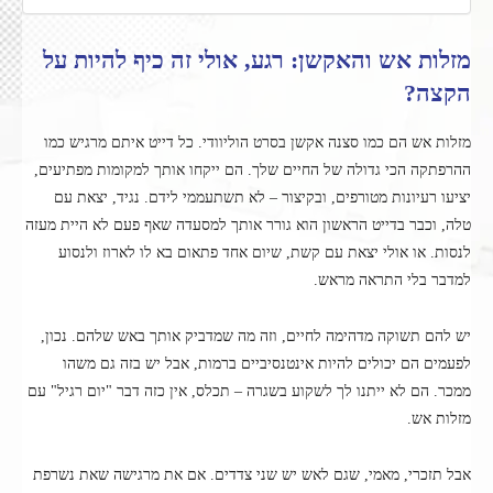
מזלות אש והאקשן: רגע, אולי זה כיף להיות על
הקצה?
מזלות אש הם כמו סצנה אקשן בסרט הוליוודי. כל דייט איתם מרגיש כמו
ההרפתקה הכי גדולה של החיים שלך. הם ייקחו אותך למקומות מפתיעים,
יציעו רעיונות מטורפים, ובקיצור – לא תשתעממי לידם. נגיד, יצאת עם
טלה, וכבר בדייט הראשון הוא גורר אותך למסעדה שאף פעם לא היית מעזה
לנסות. או אולי יצאת עם קשת, שיום אחד פתאום בא לו לארוז ולנסוע
למדבר בלי התראה מראש.
יש להם תשוקה מדהימה לחיים, וזה מה שמדביק אותך באש שלהם. נכון,
לפעמים הם יכולים להיות אינטנסיביים ברמות, אבל יש בזה גם משהו
ממכר. הם לא ייתנו לך לשקוע בשגרה – תכלס, אין כזה דבר "יום רגיל" עם
מזלות אש.
אבל תזכרי, מאמי, שגם לאש יש שני צדדים. אם את מרגישה שאת נשרפת