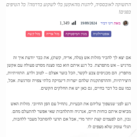
התשוקה לאובססיה, ליהנות מהאקשן בלי לשקוע בדרמה? כל הטיפים
בפנים!
1,349
מאת
רוני דביר
19/09/2024
אסטרולוגיה
מגזין המיסטיקה
מזל אריה
מזל קשת
אם יצא לך להכיר מזלות אש (טלה, אריה, קשת), את כבר יודעת איך זה
מרגיש – אש מתפרצת. כל רגע איתם הוא כמו סצנה מסרט פעולה עם אקשן
מתפרץ. הם מכניסים צבע לקשר, הכל בוער אצלם – לטוב ולרע. התזזיתיות,
היצירתיות, וההרפתקנות שלהם יוצרות דינמיקה בלתי צפויה ומרגשת. אבל,
כמו עם כל דבר בחיים, גם כאן יש את החלקים הקשים.
רגע לפני שנשפוך עליהם את הבעיות, נתחיל עם הפן החיובי. מזלות האש
מביאים איתם כוחות חיים, אנרגיה והתלהבות שאי אפשר להתעלם מהם.
נכון, הם לפעמים קצת יותר מדי, אבל אם תדעי להסתכל מעבר ללהבות,
תגלי עומק שלא מצפים לו.