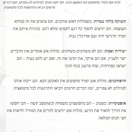
זלות אש תמיד מחפשים את האקשן הבא. הם ייקחו אותך לטיולים לא צפויים, ינסו דברים
חדשים ויביאו התרגשות לכל סיטואציה.
תשוקה בלתי נגמרת:
כשמזלות האש אוהבים, הם עושים את זה במלוא
העוצמה. הם יודעים להפוך כל רגע לקסום ומלא רגש. בזוגיות איתם את
תמיד תרגישי חיה ועם אדרנלין גבוה.
ישירות ואמת:
הם לא משחקים משחקים. מזלות אש אומרים את הדברים
ישר ולעניין. אם הם איתך, את תדעי את זה, ואם יש להם בעיה – הם
ישתפו בפתיחות, שזה מרענן בנוף הזוגי.
הרפתקנים:
מזלות אש תמיד מחפשים את האקשן הבא. הם ייקחו אותך
לטיולים לא צפויים, ינסו דברים חדשים ויביאו התרגשות לכל סיטואציה.
אופטימיות:
כשטוב – הם מתפוצצים משמחה וכשהמצב קשה – הם יחפשו
את הדרך להאיר את הרגע. מזלות אש יודעים להרים את המורל ולראות את
חצי הכוס המלאה.