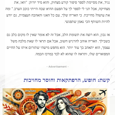
נגיד, את מסיימת לספר סיפור קורע מצחוק, והוא מיד יזרוק: "וואו, את
מצחיקה, אבל תני לי לספר לך על הפעם ההיא שבה הייתי כוכב הערב." ומה
את עושה? מחייכת. כי האריה שלך, עם כל האגו והאהבה העצמית, גם יודע
להיות השותף הכי נאמן שתפגשי.
אז נכון, הוא רוצה את תשומת הלב, אבל זה לא אומר שאין לו מקום בלב גם
בשבילך. האריה אוהב להרגיש חשוב, אבל אם תראי לו שאת מלכה משל
עצמך, הוא יתאהב בך עוד יותר. הוא מחפש מישהי שתזרום איתו על החיים
המפוארים שלו, ותראה לו שהוא לא לבד במרכז הבמה.
- Advertisement -
קשת: חופש, הרפתקאות וחוסר מחויבות