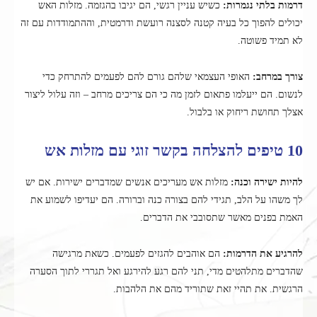
דרמות בלתי נגמרות:
כשיש עניין רגשי, הם יגיבו בהגזמה. מזלות האש
יכולים להפוך כל בעיה קטנה לסצנה רועשת ודרמטית, וההתמודדות עם זה
לא תמיד פשוטה.
צורך במרחב:
האופי העצמאי שלהם גורם להם לפעמים להתרחק כדי
לנשום. הם ייעלמו פתאום לזמן מה כי הם צריכים מרחב – וזה עלול ליצור
אצלך תחושת ריחוק או בלבול.
10 טיפים להצלחה בקשר זוגי עם מזלות אש
להיות ישירה וכנה:
מזלות אש מעריכים אנשים שמדברים ישירות. אם יש
לך משהו על הלב, תגידי להם בצורה כנה וברורה. הם יעדיפו לשמוע את
האמת בפנים מאשר שתסובבי את הדברים.
להרגיע את הדרמות:
הם אוהבים להגזים לפעמים. כשאת מרגישה
שהדברים מתלהטים מדי, תני להם רגע להירגע ואל תגררי לתוך הסערה
הרגשית. את תהיי זאת שתוריד מהם את הלהבות.