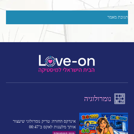
נומרולוגיה
אינדקס החזרה: טריק נומרולוגי שיעצור
אותך מלענות לאקס ב־00:47
מגזין המיסטיקה