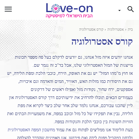
בית
אסטרולוגיה
קורס אסטרולוגיה
קורס אסטרולוגיה
אנחנו יודעים איזה מזל אנחנו, גם יודעים לדקלם בעל פה מספר תכונות
מייצגות של המזל האסטרולוגי שלנו, אבל בד"כ זה נגמר שם.
אז חוץ מ"מהו המזל" יש גם את האופק, הירח, כוכבי הלכת ומפת הלידה, יש
גם את היסודות כמו מזלות האש, האוויר, המים והאדמה וגם איכויות,
אספקטים, ירח שחור, נקודות מזל ואפילו ראשים של דרקונים
בעמודים הבאים תוכלו להרחיב את ידיעותיכם דרך קורס האסטרולוגיה און
ליין שהכנו עבורכם, אנחנו נלמד שלב אחר שלב כיצד לקרוא את מפת
הלידה, נבין את תפקידו של כל מזל וכוכב במפה, את משמעויות הבתים ואת
הזויות השונות בין כוכבי הלכת והנקודות במפה.
בעת הלימוד אנו ממליצים לפתוח גם את עמוד
מחשבון המפה האסטרולוגית
ולבחון במקביל מפות לידה ואת פירושן, אנו מאמינים שהדרך להצלחה