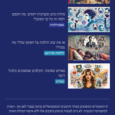
מזלות מים ומערכות יחסים: מה הקסם
ולמה זה כל כך מסובך?
אסטרולוגיה
אז את שוב חולמת על האקס שלך? מה
נסגר?!
חלומות ופירושם
טארוט באהבה: הקלפים שמסמנים בלבול
רגשי
טארוט
© המאמרים המופיעים באתר והתכנים הטקסטואליים נכתבו בעבור לאב און - המגזין
למיסטיקה רומנטית. לא ניתן לעשות שימוש בתכנים אלו ללא אישור הנהלת האתר.