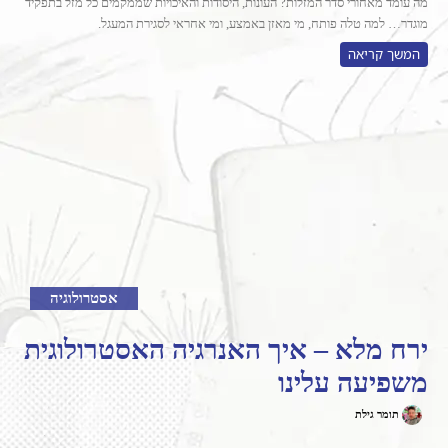
מה עומד מאחורי סדר המזלות? העונות, היסודות והאיכויות שממקמים כל מזל בתפקיד
מוגדר… למה טלה פותח, מי מאזן באמצע, ומי אחראי לסגירת המעגל.
המשך קריאה
אסטרולוגיה
ירח מלא – איך האנרגיה האסטרולוגית
משפיעה עלינו
תומר גילת