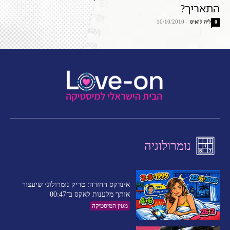
התאריך?
ליה לואיס
-
10/10/2010
0
נומרולוגיה
אינדקס החזרה: טריק נומרולוגי שיעצור
אותך מלענות לאקס ב־00:47
מגזין המיסטיקה