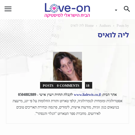
Posts by ליה לואיס
Authors
Home
ליה לואיס
0 COMMENTS
18 POSTS
אתר הבית:
www.lialewis.co.il
לקבלת תחזית ויעוץ אישי - 0504882889
אסטרולוגית ומומחית לנומרולוגיה, קלפי טארוט ותורת החלומות על פי יונג, מייעצת
בנושאים כגון: זוגיות, מודעות אישית, לימודים, פרנסה ובחירת תאריכים טובים
לאירועים. מחברת ספר הטארוט "הגלוי והנסתר".