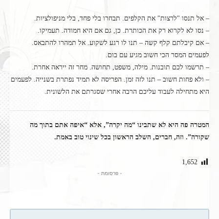
– אל תנסו "לרצות" את הקלפים. תבחרו בלי פחד, בלי מניפולציות.
– נסו לא לקרוא רק את הכותרת. כן, גם אם היא חמודה. תעמיקו.
– אם קיבלתם קלף קשה – תנו לו רגע לשקוע. אל תמהרו להתבאס.
לפעמים המסר הכי חשוב מגיע עם בום.
– תרשמו לכם תובנות. מילה, משפט, תחושה. מחר זה ייראה אחרת.
– ולא פחות חשוב – תנו לזה זמן. הפריסה לא תמיד נפתרת בשנייה. לפעמים
היא מתחילה לעבוד עליכם הרבה אחרי שסגרתם את הלשונית.
המטרה פה היא לא שתבינו “מה יקרה”, אלא “איפה אתם בתוך מה
שקורה”. וזה, חברים, השלב הראשון בכל שינוי טוב באמת.
1,652
- פרסומת -