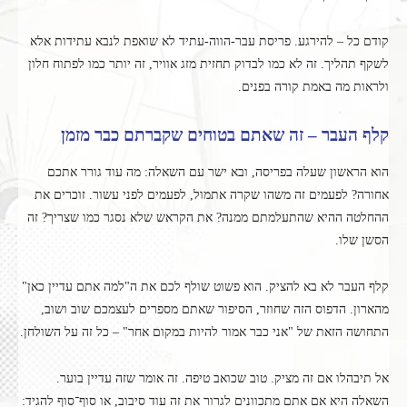
קודם כל – להירגע. פריסת עבר-הווה-עתיד לא שואפת לנבא עתידות אלא
לשקף תהליך. זה לא כמו לבדוק תחזית מזג אוויר, זה יותר כמו לפתוח חלון
ולראות מה באמת קורה בפנים.
קלף העבר – זה שאתם בטוחים שקברתם כבר מזמן
הוא הראשון שעלה בפריסה, ובא ישר עם השאלה: מה עוד גורר אתכם
אחורה? לפעמים זה משהו שקרה אתמול, לפעמים לפני עשור. זוכרים את
ההחלטה ההיא שהתעלמתם ממנה? את הקראש שלא נסגר כמו שצריך? זה
הסשן שלו.
קלף העבר לא בא להציק. הוא פשוט שולף לכם את ה"למה אתם עדיין כאן"
מהארון. הדפוס הזה שחוזר, הסיפור שאתם מספרים לעצמכם שוב ושוב,
התחושה הזאת של "אני כבר אמור להיות במקום אחר" – כל זה על השולחן.
אל תיבהלו אם זה מציק. טוב שכואב טיפה. זה אומר שזה עדיין בוער.
השאלה היא אם אתם מתכוונים לגרור את זה עוד סיבוב, או סוף־סוף להגיד: