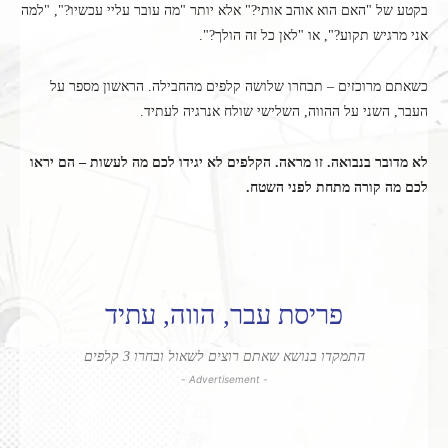
בקטע של "האם הוא אוהב אותי?" אלא יותר "מה עובר עליי עכשיו?", "למה
אני מרגיש תקוע?", או "לאן כל זה הולך?".
כשאתם מרוכזים – תבחרו שלושה קלפים מהחבילה. הראשון מספר על
העבר, השני על ההווה, השלישי שולח אנרגיה לעתיד.
לא מדובר בנבואה. זו מראה. הקלפים לא יגידו לכם מה לעשות – הם יראו
לכם מה קורה מתחת לפני השטח.
פריסת עבר, הווה, עתיד
התמקדו בנושא שאתם רוצים לשאול ובחרו 3 קלפים
- Advertisement -