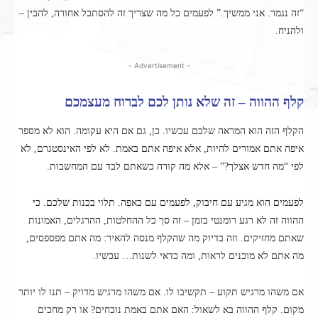
“זה נגמר. אני ממשיך.” לפעמים כל מה שצריך זה להסתכל אחורה, להבין –
ולהניח.
- Advertisement -
קלף ההווה – זה שלא נותן לכם לברוח מעצמכם
הקלף הזה הוא המראה שלכם עכשיו. כן, גם אם היא עקומה. הוא לא מספר
איפה אתם אמורים להיות, אלא איפה אתם באמת. לא לפי האינסטגרם, לא
לפי “מה חדש אצלך?” – אלא מה קורה כשאתם לבד עם המחשבות.
לפעמים הוא מגיע עם חיבוק, לפעמים עם כאפה. תלוי בכנות שלכם. כי
ההווה זה לא רגע רומנטי בזמן – זה סך כל ההחלטות, ההרגלים, האמונות
שאתם מחזיקים. וזה בדיוק מה שהקלף מנסה להאיר: מה אתם מפספסים,
מה אתם לא מוכנים לראות, ומה כדאי לשנות… עכשיו.
אם משהו מרגיש תקוע – תקשיבו לו. אם משהו מרגיש מדויק – תנו לו יותר
מקום. קלף ההווה בא לשאול: האם אתם באמת נוכחים? או רק מחכים