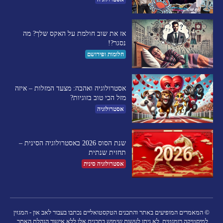
אז את שוב חולמת על האקס שלך? מה
נסגר?!
חלומות ופירושם
אסטרולוגיה ואהבה: מצעד המזלות – איזה
מזל הכי טוב בזוגיות?
אסטרולוגיה
שנת הסוס 2026 באסטרולוגיה הסינית –
תחזית שנתית
אסטרולוגיה סינית
© המאמרים המופיעים באתר והתכנים הטקסטואליים נכתבו בעבור לאב און - המגזין
למיסטיקה רומנטית. לא ניתן לעשות שימוש בתכנים אלו ללא אישור הנהלת האתר.