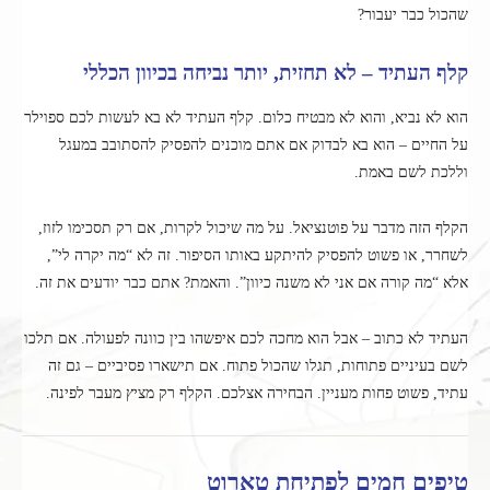
שהכול כבר יעבור?
קלף העתיד – לא תחזית, יותר נביחה בכיוון הכללי
הוא לא נביא, והוא לא מבטיח כלום. קלף העתיד לא בא לעשות לכם ספוילר
על החיים – הוא בא לבדוק אם אתם מוכנים להפסיק להסתובב במעגל
וללכת לשם באמת.
הקלף הזה מדבר על פוטנציאל. על מה שיכול לקרות, אם רק תסכימו לזוז,
לשחרר, או פשוט להפסיק להיתקע באותו הסיפור. זה לא “מה יקרה לי”,
אלא “מה קורה אם אני לא משנה כיוון”. והאמת? אתם כבר יודעים את זה.
העתיד לא כתוב – אבל הוא מחכה לכם איפשהו בין כוונה לפעולה. אם תלכו
לשם בעיניים פתוחות, תגלו שהכול פתוח. אם תישארו פסיביים – גם זה
עתיד, פשוט פחות מעניין. הבחירה אצלכם. הקלף רק מציץ מעבר לפינה.
טיפים חמים לפתיחת טארוט