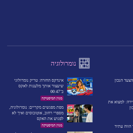
נומרולוגיה
אינדקס החזרה: טריק נומרולוגי
צעד הנכון
שיעצור אותך מלענות לאקס
ב־00:47
מגזין המיסטיקה
ירה: למצוא את
מפת מפגשים מקריים: נומרולוגיה,
ון
מספרי רחוב, אוטובוסים ואיך לא
לפגוש את האקס
מגזין המיסטיקה
הווה עתיד