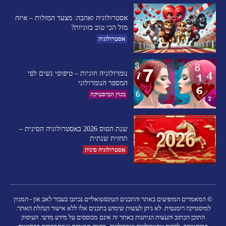
אסטרולוגיה ואהבה: מצעד המזלות – איזה
מזל הכי טוב בזוגיות?
אסטרולוגיה
נומרולוגיה וזוגיות – טיפוסי נשים לפי
המספר הנומרולוגי
מגזין המיסטיקה
שנת הסוס 2026 באסטרולוגיה הסינית –
תחזית שנתית
אסטרולוגיה סינית
© המאמרים המופיעים באתר והתכנים הטקסטואליים נכתבו בעבור לאב און - המגזין
למיסטיקה רומנטית. לא ניתן לעשות שימוש בתכנים אלו ללא אישור הנהלת האתר.
התוכן הכתוב והעצות הניתנות באתר זה אינם מבוססים על מידע מדעי. העיסוק