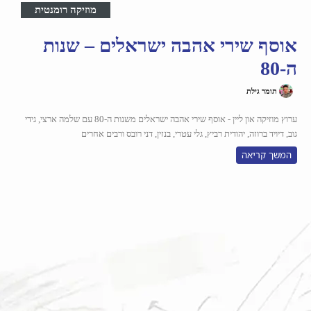
מוזיקה רומנטית
אוסף שירי אהבה ישראלים – שנות
ה-80
תומר גילת
ערוץ מוזיקה און ליין - אוסף שירי אהבה ישראלים משנות ה-80 עם שלמה ארצי, גידי
גוב, דיויד ברוזה, יהודית רביץ, גלי עטרי, בנזין, דני רובס ורבים אחרים
המשך קריאה