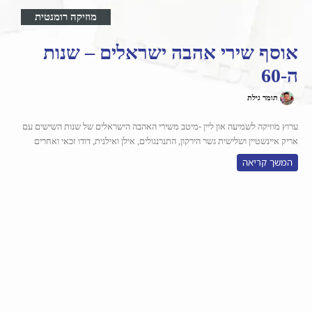
מוזיקה רומנטית
אוסף שירי אהבה ישראלים – שנות
ה-60
תומר גילת
ערוץ מוזיקה לשמיעה און ליין -מיטב משירי האהבה הישראלים של שנות השישים עם
אריק איינשטיין ושלישית גשר הירקון, התנרנגולים, אילן ואילנית, דודו זכאי ואחרים
המשך קריאה