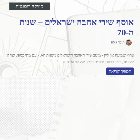
מוזיקה רומנטית
אוסף שירי אהבה ישראלים – שנות
ה-70
תומר גילת
ערוץ שמיעה און ליין - מיטב שירי האהבה הישראלים משנות ה-70 עם מתי כספי, יצחק
קלפטר, דיויד ברוזה, יהודית רביץ, יעל לוי ואחרים
המשך קריאה