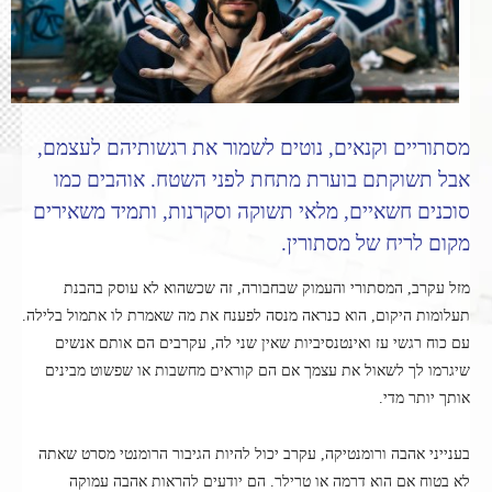
מסתוריים וקנאים, נוטים לשמור את רגשותיהם לעצמם,
אבל תשוקתם בוערת מתחת לפני השטח. אוהבים כמו
סוכנים חשאיים, מלאי תשוקה וסקרנות, ותמיד משאירים
מקום לריח של מסתורין.
מזל עקרב, המסתורי והעמוק שבחבורה, זה שכשהוא לא עוסק בהבנת
תעלומות היקום, הוא כנראה מנסה לפענח את מה שאמרת לו אתמול בלילה.
עם כוח רגשי עז ואינטנסיביות שאין שני לה, עקרבים הם אותם אנשים
שיגרמו לך לשאול את עצמך אם הם קוראים מחשבות או שפשוט מבינים
אותך יותר מדי.
בענייני אהבה ורומנטיקה, עקרב יכול להיות הגיבור הרומנטי מסרט שאתה
לא בטוח אם הוא דרמה או טרילר. הם יודעים להראות אהבה עמוקה