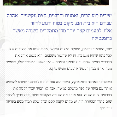
יציבים כמו הרים, נאמנים וחרוצים, קצת עקשניים. אהבה
עבורם היא בית חם, מקום בטוח ורגוע לחזור
אליו. לפעמים קצת יותר מדי מתמקדים בשגרה מאשר
ברומנטיקה
שור, המתמיד והאמין, ממוקם במקום השישי, מביא איתו את היציבות שלו
לכל פינה שהוא נוגע בה. זה לא שהשור משעמם, הוא פשוט אוהב את
הדברים בחיים שהוא יכול לסמוך עליהם – כמו השעון המעורר שלו, שתמיד
מעיר אותו בבוקר בשש ארבעים וחמש פיקס.
כשמדובר באהבה ורומנטיקה, השור הוא אותו סוג של פרטנר שיודע להפתיע
אותך עם בוקר של קפה מושלם במיטה, אבל לא תמיד יזכור לקנות את
הפרחים ליום השנה. הוא אוהב את השגרה והקונסטנטיות, אבל צריך להיזכר
שגם בתוך המסגרת הזו, יש מקום לקצת קסם וברק שלא תמיד מגיע באריזת
נייר כסף.