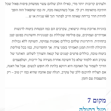
ולעתים קרובות יותר מדי, כאילו הלב שלהם עשוי ממשחק פיסות פאזל שכל
חתיכה מתאימה רק לך. אבל כשהקנאה מכה, זה כמו שהפאזל הזה הופך
לחידת חדר בריחה שאתה חייב לפתור תוך 60 שניות או ש…
בזוגיות ארוכת טווח ונישואין, עקרבים הם כמו הבטחת ביטוח לרגשות
אמיתיים ועמוקים, עם פוליסה שכוללת גם קטנוניות וחשדנות בפונט קטן
בתחתית. היתרונות שלהם כוללים נאמנות עמוקה, תשוקה ללא גבולות
והיכולת להיות המגן האמיתי בזמני צרה. אך החסרונות, כמו בכל פוליסת
ביטוח טובה, כוללים פרטים קטנים של קנאה והצורך לשלוט. האתגר של
עקרב הוא ללמוד שלא כל חשיבה אחרת מעידה על יריבות, ושלפעמים
הדרך לשמור על האהבה היא דווקא בלתת לה חופש לנשום. אבל אל דאגה,
אם תצליח להיכנס ללב של עקרב, תגלה שם אהבה שהיא כמו יין טוב – רק
מתעצמת עם הזמן.
מקום 7
מזל בתולה