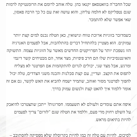
שכל החבר'ה בוואטסאפ יקנאו בהן. טלה אוהב לרומם את הרומנטיקה לרמות
שגם נטפליקס לא חלמה עליהן, והוא עושה זאת עם כל כך הרבה פאסון,
שאי אפשר שלא להתמכר.
כשמדובר בזוגיות ארוכת טווח ונישואין, כאן הטלה נכנס למים קצת יותר
עמוקים. הוא מצטיין בלהתחיל דברים בהתלהבות, אבל לפעמים האנרגיה
הזו נשפכת יותר על הפרויקטים החדשים מאשר על הזוגיות עצמה. התשוקה
והאינטנסיביות שלו הם חרב פיפיות; מצד אחד, הם מבטיחים קשר דינמי
ומרגש, אבל מצד שני, יכולים לגרום להתקהמות אם הפרטנר לא מצליח
לתפוס את הקצב. ועדיין, עם קצת סבלנות והבנה משני הצדדים, טלה יכול
להפוך לפרטנר מסור ואוהב, שתמיד ישמח להביא את האש לקשר, גם אם זה
אומר ללמוד איך להאט קצת ולנשום עמוק בדרך.
איפה אתם עומדים ולעולם לא תשעממו. חסרונות? ייתכן שתצטרכו להיאבק
על השלט רחוק מדי פעם, וללמד את הטלה שגם "לזרום" צריך לפעמים
להיות בתיאום מראש.
לסיכום, להיות עם טלה זה כמו להיות בקרוסלה שלא מפסיקה להסתובב –