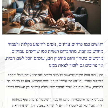
רגישים כמו פרחים עדינים, נוטים להיפגע בקלות ולצמוח
מחדש באהבה. מתחברים רגשית כמו שורשים עמוקים,
מרגישים ביטחון וחום בחיבוק חם, עושים הכל לשם הבית,
אך צריכים גם לזכור לצאת ממנו
סרטן הוא אותו טיפוס שיחשוב על מאה דרכים להפתיע אותך, אבל יסתפק
בלשלוח מסרון עם "חשבתי עליך" כי הוא קצת מתבייש. הוא כל כך מחובר
לרגשות, שלפעמים הוא צריך להיזכר שלא כולם קוראים בין השורות כמוהו.
בענייני אהבה ורומנטיקה, סרטן זה כמו זה שיבשל לך מרק עוף כשאתה
חולה, אבל יכול גם לשכוח להודיע לך שהוא עצוב כי הניח שתזהה זאת