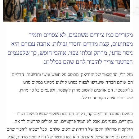
מקוריים כמו ציירים משוגעים, לא צפויים ותמיד
מפתיעים, קצת מוזרים וחסרי גבולות. אהבה עבורם היא
ניסוי מדעי, מרתק ובלתי צפוי. אוהבי חופש, כך שלפעמים
הפרטנר צריך להזכיר להם שהם בכלל זוג
מזל דלי, ההיפסטר של הזודיאק, מבוסס על חופש אישי וחדשנות. הדליים
הם אותם חבר'ה שיעדיפו לצפות בסרט קולנוע ניסיוני במקום סרט
בלוקבסטר. הם אוהבים לחשוב מחוץ לקופסה, ולפעמים כל כך מחוץ,
ששוכחים איפה הקופסה בכלל.
בעולם האהבה והרומנטיקה, דליים הם כמו משקפי שמש בעיצוב רטרו –
מקוריים, מעניינים, אבל לא תמיד פרקטיים. הם יכולים להראות לך את
הגלקסיה מהחלון הקטן של הדירת שותפים שלהם, אבל ישכחו להזכיר שהם
צריכים גם מרחב אישי. אהבתם היא כמו פוסטר של נוף קוסמי: מרהיב, אבל