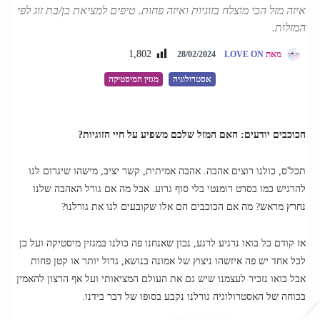
איזה מזל הכי מוצלח בזוגיות ואיזה פחות. טיפים למציאת בן/בת זוג לפי
המזלות.
1,802
מאת
LOVE ON
28/02/2024
אסטרולוגיה
מגזין המיסטיקה
הכוכבים יודעים: האם המזל שלכם משפיע על חיי הזוגיות?
תכל'ס, כולנו רוצים אהבה. אהבה אמיתית, קשר יציב, מישהו שיגרום לנו
להרגיש כמו בסרט רומנטי בלי סוף גרוע. אבל מה אם גורל האהבה שלנו
נחרץ מראש? מה אם הכוכבים הם אלו שקובעים לנו את גורלנו?
אז קודם כל בואו נרגיע לרגע, נכון שאנחנו פה כולנו במגזין מיסטיקה ועל כן
לכל אחד יש פה איזשהו ניצוץ של אמונה בנושא, גדול יותר או קטן פחות
אבל בואו נזכיר לעצמנו שיש גם את העולם המציאותי ועל אף הרצון להאמין
בכוחה של האסטרולוגיה גורלנו נקבע בסופו של דבר בידנו.