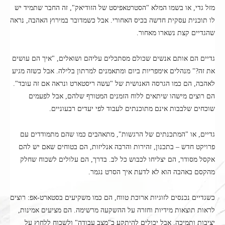
מזל גדי, או בשמו המלא "הסטרטאפיסט של הזודיאק", זה החבר שתמיד יש
לו תוכנית עסקית חדשה בכיס האחורי. אבל כשמדובר במירוץ האהבה, נראה
שהגדיים קצת נשארו מאחור.
גדיים הם אותם אנשים שכולם מסתכלים עליהם ושואלים, "איך הם עושים
את זה?" מנהלים אימפריות ביום ומתאמנים למרתון בלילה. אבל כשזה מגיע
לאהבה, הם כמו הגרסה האנושית של "עשה ריסטארט ונראה אם זה עובד".
הם רוצים מישהו שיתאים ללוח הזמנים המטורף שלהם, אבל לפעמים
שוכחים שלבבות אינם מתוכנתים לעבוד לפי יעדים רבעוניים.
גדיים, או "המתכנתים של הרגשות", מתאהבים כמו שהם מתמודדים עם
פרויקט חדש – בתכנון, זהירות והרבה אנליזות, הם בטוחים שאם יש להם
אקסל מסודר, הם יצליחו לכבוש כל לב. בדרך, הם עלולים לשכוח שחלק
מהקסם באהבה הוא לא לדעת איך הסרט נגמר.
כשגדיים נכנסים לזוגיות ארוכת טווח, הם כמו משקיעים בסטארט-אפ: רוצים
לראות תוצאות מידיות וחזרה על ההשקעה מרשימה. הם מציעים אמינות,
יציבות ותמיכה, אבל יכולים להיתקע ב"מצב עבודה" ולשכוח ללחוץ על