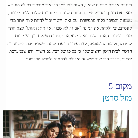
בזוגיות ארוכת טווח ונישואין, השור הוא כמו קרן אור מגדלור בלילה סוער –
מאיר את הדרך ומחזיק יציב ברוחות השונות. היתרונות שלו כוללים יציבות,
נאמנות ותמיכה בלתי מתפשרת. עם זאת, השור יכול להיות קצת יותר מדי
קונסרבטיבי ולקחת את המונח "אם זה לא שבור, אל תתקן אותו" קצת יותר
מדי ברצינות. האתגר שלו הוא למצוא את האיזון המושלם בין השמרנות
לחידוש, ולזכור שלפעמים, קצת פיזור זרי פרחים על השטיח יכול להביא רוח
חדשה לבית הישן והיציב שלו. כי בסופו של דבר, גם השור יודע שבמערכת
יחסים, הדבר הכי יציב שיש זה היכולת להפתיע ולחדש מדי פעם.
מקום 5
מזל סרטן