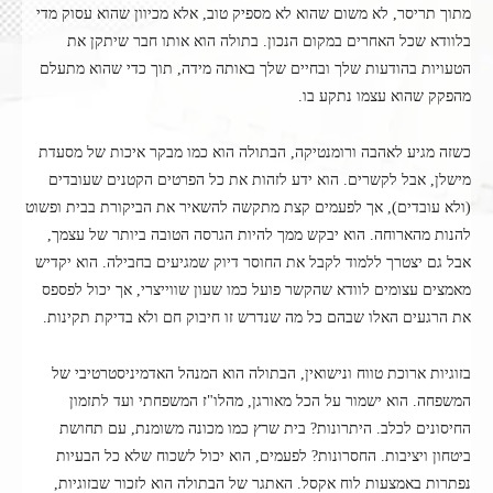
מתוך תריסר, לא משום שהוא לא מספיק טוב, אלא מכיוון שהוא עסוק מדי
בלוודא שכל האחרים במקום הנכון. בתולה הוא אותו חבר שיתקן את
הטעויות בהודעות שלך ובחיים שלך באותה מידה, תוך כדי שהוא מתעלם
מהפקק שהוא עצמו נתקע בו.
כשזה מגיע לאהבה ורומנטיקה, הבתולה הוא כמו מבקר איכות של מסעדת
מישלן, אבל לקשרים. הוא ידע לזהות את כל הפרטים הקטנים שעובדים
(ולא עובדים), אך לפעמים קצת מתקשה להשאיר את הביקורת בבית ופשוט
להנות מהארוחה. הוא יבקש ממך להיות הגרסה הטובה ביותר של עצמך,
אבל גם יצטרך ללמוד לקבל את החוסר דיוק שמגיעים בחבילה. הוא יקדיש
מאמצים עצומים לוודא שהקשר פועל כמו שעון שווייצרי, אך יכול לפספס
את הרגעים האלו שבהם כל מה שנדרש זו חיבוק חם ולא בדיקת תקינות.
בזוגיות ארוכת טווח ונישואין, הבתולה הוא המנהל האדמיניסטרטיבי של
המשפחה. הוא ישמור על הכל מאורגן, מהלו"ז המשפחתי ועד לתזמון
החיסונים לכלב. היתרונות? בית שרץ כמו מכונה משומנת, עם תחושת
ביטחון ויציבות. החסרונות? לפעמים, הוא יכול לשכוח שלא כל הבעיות
נפתרות באמצעות לוח אקסל. האתגר של הבתולה הוא לזכור שבזוגיות,