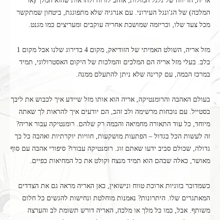
אריה, הדיווה של גלגל המזלות, אוהב לזרוח ולהראות שהוא המלך (או
המלכה) של הג'ונגל העירוני. עם אנרגיה שלא מתפוגגת, ביטחון שמתקשר
מכל צעד שלו, וכריזמה שמושכת אחריה עוקבים ומעריצים כמו מגנט.
מזל אריה, השולט האמיתי של הזודיאק, מקום 4 בדירוג שלנו אבל מקום 1
בלב. בעלי מזל אריה הם המלכים והמלכות של היקום האסטרולוגי, תמיד
במרכז הבמה, עם קרינה שלא ניתן להתעלם ממנה.
בעולם האהבה והרומנטיקה, אריה הוא אותו מזל שיידע איך לכבוש את ליבך
בסטייל. עם נוכחות מרשימה ולב זהב, הם יודעים איך להראות לך שאתה
מיוחד, כל עוד התאורה מחמיאה והבמה רק שלהם. רומנטיקה עבור אריה?
זה לעשות הכל בגדול – הפתעות מושקעות, חוויות יוקרתיות ואהבה כל כך
גדולה, שכולם סביב ידעו שאתם זוג. רומנטיקה עבורו? סיפורי אהבה עם סוף
מאושר, כאלה שבהם הוא תמיד מנצח וקולט את כל המחיאות כפיים.
כשמדובר בזוגיות ארוכת טווח ונישואין, כאן האריה מראה גם את הצדדים
המאתגרים שלו. היתרונות? נאמנות מוחלטת ונחישות להגשים כל חלום
משותף. אבל, כמו כל מלך או מלכה, האריה דורש תשומת לב והערצה