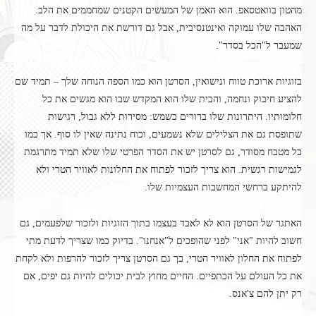
מהטון בוואטסאפ. הוא האמן של המעשים הקטנים שמחממים את הלב.
האהבה שלו עמוקה ואינטנסיבית, אבל גם דורשת את היכולת לדבר על מה
שמעבר ל"הכל בסדר".
בזוגיות ארוכת טווח ונישואין, הסרטן הוא כמו הספה הנוחה שלך – תמיד שם
להציע חיבוק ונחמה, והבית שלו הוא המקדש שבו הוא מגשים את כל
חלומותיו. היתרונות שלו ברורים כשמש: מסירות ללא גבול, רגישות
שתופסת גם את הצלילים שלא נשמעים, וכוח נתינה שאין לו סוף. אך כמו
כל מטבח מסודר, גם לסרטן יש את הסדר הפרטי שלו שלא תמיד מתרגמת
לגמישות רגשית. הוא צריך לזכור לפתוח את החלונות לאוויר הטרי ולא
להיתקע ברחשי המחשבות העצמיות שלו.
האתגר של הסרטן הוא לא לאבד בעצמו בתוך הזוגיות ולזכור שלפעמים, גם
חשוב להיות "אני" לפני שהופכים ל"אנחנו". בדיוק כמו שצריך לדעת מתי
לפתוח את החלון לאוויר הטרי, כך גם הסרטן צריך לזכור להרפות ולא לקחת
את כל העולם על הכתפיים. החיים מחוץ לבית יכולים להיות גם יפים, אם
רק יתן להם צ'אנס.