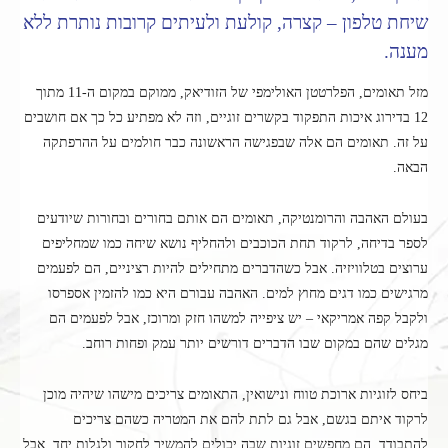
שיחת טלפון – קצרה, קולעת ולעיתים קרובות נותרת ללא
מענה.
מזל תאומים, הפלרטטן האולימפי של הזודיאק, ממוקם במקום ה-11 מתוך
12 בדירוג איכות התפקוד בקשרים זוגיים, וזה לא מפתיע כל כך אם חושבים
על זה. תאומים הם אלה שבפגישה הראשונה כבר חולמים על ההרפתקה
הבאה.
בעולם האהבה והרומנטיקה, תאומים הם אותם בחורים ובחורות שיודעים
לספר בדיחה, לרקוד תחת הכוכבים ולהחליף נושא שיחה כמו שמחליפים
ערוצים בטלוויזיה. אבל כשהדברים מתחילים להיות רציניים, הם לפעמים
מרגישים כמו דגים מחוץ למים. האהבה עבורם היא כמו להזמין אספרסו
ולקבל קפה אמריקאי – יש ציפייה למשהו חזק ומרוכז, אבל לפעמים הם
מגלים שהם במקום שבו הדברים דורשים יותר עמק ופחות רוחב.
ביחס לזוגיות ארוכת טווח ונישואין, התאומים צריכים מישהו שיהיה מוכן
לרקוד איתם בגשם, אבל גם לתת להם את המטריה כשהם צריכים
להתבודד. הם מחפשים זוגיות שבה יכולים להמשיך לחקור ולגלות יחד, אבל