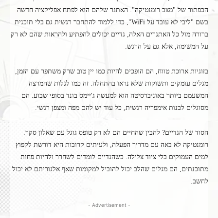
הכפתור של "מצב רומנטיקה". האתגר שלהם הוא לפתח אפליקציה חדשה
בשם "ליבי לא עובד על WiFi", כדי ללמוד להתחבר רגשית גם בלי תוכנית
ברורה מול כל האתגרים האלה, גדיים יכולים להפתיע ולהראות שהם לא רק
על המשימה, אלא גם על הרגש.
בזוגיות ארוכת טווח, הם הופכים להיות כמו יין טוב שרק משתפר עם הזמן,
מגלים עומקים ותשוקות שלא נראו בהתחלה. זה כמו לגלות שהמרצה
המשעמם ביותר באוניברסיטה הוא למעשה ג'יימס בונד בסופי שבוע. הם
מסוגלים לבנות אימפריה רגשית, כל עוד יש להם מפה ומצפן רגשי.
הסוד של הגדיים? להבין שהחיים הם לא רק טופס גוגל עם שאלון סקר.
רומנטיקה לא באה עם מדריך הפעלה, ולעיתים קרובות היא דורשת לקפוץ
למים העמוקים בלי ציוד צלילה. כשהגדיים לומדים לשחרר ולהיות פחות
מתוכנתים, הם מגלים שהלב יכול להוביל למקומות שאף אלגוריתם לא יכול
לחשב.
- Advertisement -