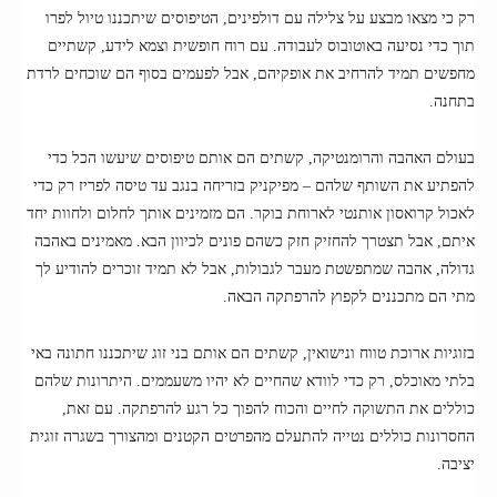
רק כי מצאו מבצע על צלילה עם דולפינים, הטיפוסים שיתכננו טיול לפרו
תוך כדי נסיעה באוטובוס לעבודה. עם רוח חופשית וצמא לידע, קשתיים
מחפשים תמיד להרחיב את אופקיהם, אבל לפעמים בסוף הם שוכחים לרדת
בתחנה.
בעולם האהבה והרומנטיקה, קשתים הם אותם טיפוסים שיעשו הכל כדי
להפתיע את השותף שלהם – מפיקניק בזריחה בנגב עד טיסה לפריז רק כדי
לאכול קרואסון אותנטי לארוחת בוקר. הם מזמינים אותך לחלום ולחוות יחד
איתם, אבל תצטרך להחזיק חזק כשהם פונים לכיוון הבא. מאמינים באהבה
גדולה, אהבה שמתפשטת מעבר לגבולות, אבל לא תמיד זוכרים להודיע לך
מתי הם מתכננים לקפוץ להרפתקה הבאה.
בזוגיות ארוכת טווח ונישואין, קשתים הם אותם בני זוג שיתכננו חתונה באי
בלתי מאוכלס, רק כדי לוודא שהחיים לא יהיו משעממים. היתרונות שלהם
כוללים את התשוקה לחיים והכוח להפוך כל רגע להרפתקה. עם זאת,
החסרונות כוללים נטייה להתעלם מהפרטים הקטנים ומהצורך בשגרה זוגית
יציבה.