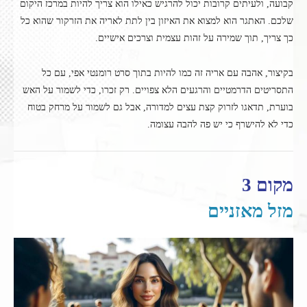
קבועה, ולעיתים קרובות יכול להרגיש כאילו הוא צריך להיות במרכז היקום
שלכם. האתגר הוא למצוא את האיזון בין לתת לאריה את הזרקור שהוא כל
כך צריך, תוך שמירה על זהות עצמית וצרכים אישיים.
בקיצור, אהבה עם אריה זה כמו להיות בתוך סרט רומנטי אפי, עם כל
התסריטים הדרמטיים והרגעים הלא צפויים. רק זכרו, כדי לשמור על האש
בוערת, תדאגו לזרוק קצת עצים למדורה, אבל גם לשמור על מרחק בטוח
כדי לא להישרף כי יש פה להבה עצומה.
מקום 3
מזל מאזניים