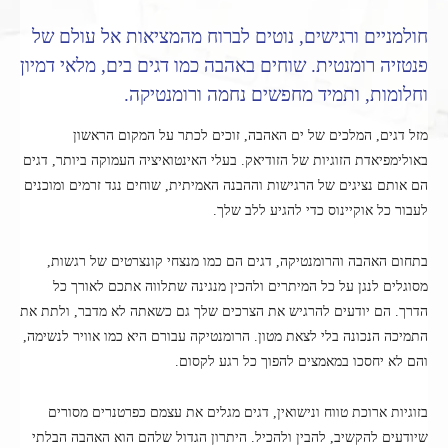
חולמניים ורגישים, נוטים לברוח מהמציאות אל עולם של
פנטזיה רומנטית. שוחים באהבה כמו דגים בים, מלאי דמיון
וחלומות, ותמיד מחפשים נחמה ורומנטיקה.
מזל דגים, המלכים של ים האהבה, זוכים לכתר על המקום הראשון
באולימפיאדת הזוגיות של הזודיאק. בעלי האינטואיציה העמוקה ביותר, דגים
הם אותם נציגים של הרגישות וההבנה האמיתית, שוחים נגד זרמים ומוכנים
לעבור כל אוקיינוס כדי להגיע ללב שלך.
בתחום האהבה והרומנטיקה, דגים הם כמו מנצחי קונצרטים של רגשות,
מסוגלים לנגן על כל המיתרים ולהכין מנגינה שתלווה אתכם לאורך כל
הדרך. הם יודעים להרגיש את הצרכים שלך גם כשאתה לא מדבר, ולתת את
התמיכה הנכונה בלי לצאת מטון. הרומנטיקה עבורם היא כמו אוויר לנשימה,
והם לא יחסכו במאמצים להפוך כל רגע לקסום.
בזוגיות ארוכת טווח ונישואין, דגים מגלים את עצמם כפרטנרים מסורים
שיודעים להקשיב, להבין ולהכיל. היתרון הגדול שלהם הוא האהבה הבלתי