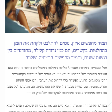
תמיד מחפשים איזון, נוטים להתלבט ולקחת את הזמן
בהחלטות. בקשרים, הם כמו נדנדה קלילה, מתנדנדים בין
רגשות שונים, ותמיד מחפשים הרמוניה ושלווה.
מזל מאזניים, המדורג מספר 3 בליגת המזלות המוצלחים ביותר בזוגיות הוא
השליח הקוסמי של ההרמוניה והאיזון. האלופים של הזודיאק בקטגוריית
"הכי מסוגלים להגיע לפשרה בלי להרוס את הערב", הם אמני האיזון
והדיפלומטיה. עם נטייה טבעית לחפש את ההרמוניה, הם מגיעים לכל מצב
עם רמת אמפתיה גבוהה ומחויבות לעקרונות של צדק ושוויון.
בעולם האהבה והרומנטיקה, מאזניים הם אותם בני זוג שכולם רוצים להביא
הביתה להכיר להורים. הם יודעים בדיוק מתי להגיד את הדבר הנכון וכיצד