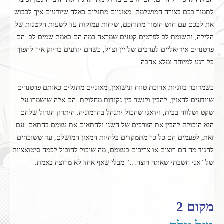
לתמוך בכם בצורה המושלמת. מאזניים מתגלים כאלה שיודעים איך לכבוש
את לבכם עם חוש הומור מתוחכם, שיחות עמוקות עד לשעות הקטנות של
הלילה, ותשומת לב לפרטים קטנים שמראה כמה הם באמת שמים לב. הם
פרטנרים אידיאליים לערבים של יין וצ'יל, כשהם יודעים בדיוק איך להפוך
כל רגע למיוחד ומלא אהבה.
כשמדובר בזוגיות ארוכת טווח ונישואין, מאזניים מתגלים כאותם פרטנרים
שיודעים להאזין, להבין ולגשר בין נקודות מחלוקת. הם אלה שישמרו על
שקט ושלווה בבית, וידאגו שהכול יתנהל בהרמוניה. היתרון הגדול שלהם
הוא היכולת להבין את הצרכים של השני ולהתאים את עצמם בהתאם. עם
זאת, לפעמים הם כל כך מתמקדים בלהיות המאזן המושלם, עד ששוכחים
להגיד מה הם רוצים או צריכים בעצמם, מה שיכול להוביל לכמה סיטואציות
של "אני חשבתי שאתה רוצה…" מבלי שאף אחד לא מרוצה באמת.
מקום 2