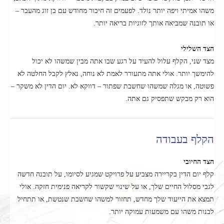
משהו אמיתי ויפה יותר נולד. לפעמים זה חיבור מחודש עם בן זוג מהעבר –
או תובנה שמביאה אותך לזוגיות בריאה יותר.
הצד השלילי
מצד שני, הקלף עלול להעיד על רגע שבו אתה מבין שמשהו לא יכול
להימשך יותר. אולי אתה מתעורר לאמת לא נוחה, נאלץ לקבל החלטה לא
פשוטה, או מגלה שמשהו שחשבת שפתור – דווקא לא. יום הדין לא משקר –
הוא רק מבקש שתפסיק גם אתה.
הקלף בעבודה
הצד החיובי
קלף יום הדין בקריירה מצביע על פרויקט שמגיע לסיומו, על תובנה חדשה
לגבי מסלול החיים שלך, או על שינוי שקשור לקריאה פנימית חזקה. אולי
תמצא את הייעוד שלך מחדש, תחזור למשהו שחשבת שנטשת, או תתחיל
לבנות משהו עם משמעות עמוקה יותר.