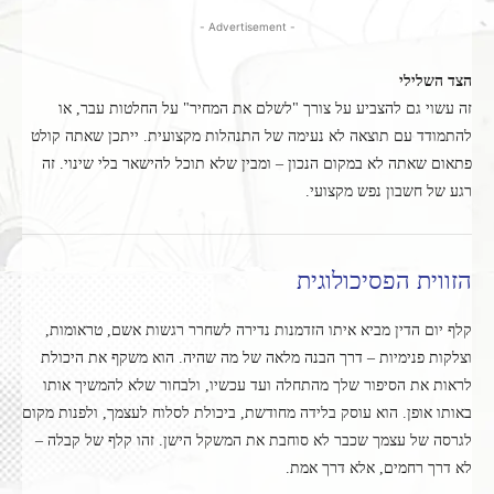
- Advertisement -
הצד השלילי
זה עשוי גם להצביע על צורך "לשלם את המחיר" על החלטות עבר, או
להתמודד עם תוצאה לא נעימה של התנהלות מקצועית. ייתכן שאתה קולט
פתאום שאתה לא במקום הנכון – ומבין שלא תוכל להישאר בלי שינוי. זה
רגע של חשבון נפש מקצועי.
הזווית הפסיכולוגית
קלף יום הדין מביא איתו הזדמנות נדירה לשחרר רגשות אשם, טראומות,
וצלקות פנימיות – דרך הבנה מלאה של מה שהיה. הוא משקף את היכולת
לראות את הסיפור שלך מהתחלה ועד עכשיו, ולבחור שלא להמשיך אותו
באותו אופן. הוא עוסק בלידה מחודשת, ביכולת לסלוח לעצמך, ולפנות מקום
לגרסה של עצמך שכבר לא סוחבת את המשקל הישן. זהו קלף של קבלה –
לא דרך רחמים, אלא דרך אמת.