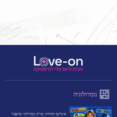
נומרולוגיה
אינדקס החזרה: טריק נומרולוגי שיעצור