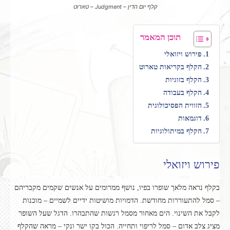
קלף יום הדין – Judgment – טארוט
תוכן המאמר
פירוש ויזואלי
הקלף בקריאות טארוט
הקלף בזוגיות
הקלף בעבודה
הזווית הפסיכולוגית
דוגמאות
הקלף במיתולוגיות
פירוש ויזואלי
בקלף נראה מלאך שופרו בפיו, נושף ממרומים על אנשים שקמים מקבריהם
– סמל להתעוררות מחודשת. הדמויות מושיטות ידיים לשמיים – מוכנות
לקבל את השינוי. הים מאחור מסמל רגשות שהתבהרו. הדגל שעל השופר
מציג צלב אדום – סמל לריפוי ותחייה. הכול בקו ישר ונקי – מראה שהקלף