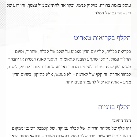
עוסק באמת ברורה, בזיקוק פנימי, ובקריאה להתייצב מול עצמך. זהו רגע של
דין – אך גם של חמלה.
הקלף בקריאות טארוט
בקריאה כללית, קלף יום הדין מצביע על שלב של קבלה, שחרור, וסיום
תהליך עמוק. ייתכן שתגיע תובנה פתאומית, תיסגר סאגה רגשית או יתבהר
משהו ישן שהיה פתוח. לעיתים מדובר באירוע שמעורר אותך לפעול, להגיב,
לבחור אחרת. זה קלף של קארמה – לא כעונש, אלא כתיקון. כשיום הדין
מגיע – אתה לא יכול להעמיד פנים יותר.
הקלף בזוגיות
הצד החיובי
זהו קלף של סליחה הדדית, של קבלה עמוקה, של קאמבק רומנטי ממקום
חדש. ייתכן שהקשר עובר שלב עמוק בעקבות משבר – ודווקא מתוך הכאב,