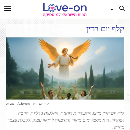
קלף יום הדין
קלף יום הדין - Judgment - טארוט
קלף יום הדין מייצג התעוררות רוחנית, החלטות גורליות, חרטה
ושחרור. הוא מסמל סיום מחזור והזדמנות לתיקון עמוק ולקבלת עצמך
מחדש.