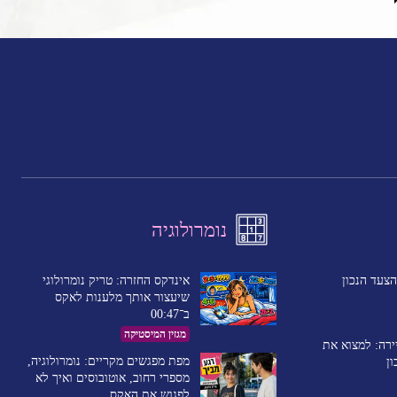
נומרולוגיה
אינדקס החזרה: טריק נומרולוגי
צעד הנכון
שיעצור אותך מלענות לאקס
ב־00:47
מגזין המיסטיקה
ירה: למצוא את
מפת מפגשים מקריים: נומרולוגיה,
ון
מספרי רחוב, אוטובוסים ואיך לא
לפגוש את האקס