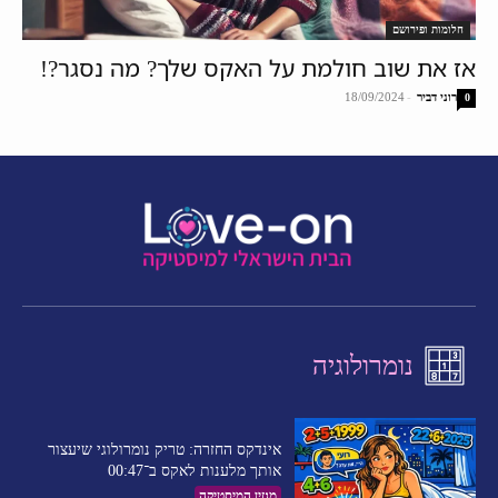
חלומות ופירושם
אז את שוב חולמת על האקס שלך? מה נסגר?!
רוני דביר
-
18/09/2024
0
נומרולוגיה
אינדקס החזרה: טריק נומרולוגי שיעצור
אותך מלענות לאקס ב־00:47
מגזין המיסטיקה