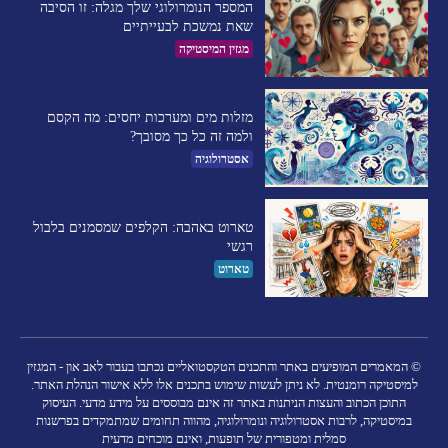
המספר הנומרולוגי שלך מגלה: זו הסיבה
שאת נמשכת לבעייתיים​
מגזין המיסטיקה
מזלות מים ומערכות יחסים: מה הקסם
ולמה זה כל כך מסובך?
אסטרולוגיה
טארוט באהבה: הקלפים שמסמנים בלבול
רגשי
טארוט
© המאמרים המופיעים באתר והתכנים הטקסטואליים נכתבו בעבור לאב און - המגזין
למיסטיקה רומנטית. לא ניתן לעשות שימוש בתכנים אלו ללא אישור הנהלת האתר.
התוכן הכתוב והעצות הניתנות באתר זה אינם מבוססים על מידע מדעי. העיסוק
במיסטיקה, לרבות אסטרולוגיה ונומרולוגיה, מהווה תחומים שמתמקדים בפרשנות
סמלית ומטפורית של תופעות, ואינם מוכחים מדעית