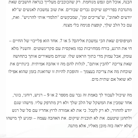
הבנה, אוכל חם ונפש מנוחמת. רק שהכוכבים מעלייך כנראה חושבים שאת
מתנדבת בפרויקט שיקום גברים שבורים. את שוב נמשכת לאנשים ש"לא
יודעים לאהוב", ש"צריכים זמן", שמבקשים "תלמדי אותי להרגיש". ואת,
עם כל הלב שלך, קופצת פנימה בלי מצנח.
הטיפוסים שאת הכי נמשכת אליהם? 5 או 7. אחד הוא פלייבוי של החיים –
חי את הרגע, בורח ממחויבות כמו מאקסית עם סקרינשוטים. והשני? מלא
עומק, אבל עמוק מדי בתוך הראש שלו. שניהם משאירים אותך בתחושה
שאת צריכה "להבין אותם", לגלות להם מה זו אהבה אמיתית. בינתיים את
שוכחת מה את צריכה בעצמך – והופכת להיות זו שדואגת בזמן שהוא אפילו
לא שואל אם שתית מים.
מה שיכול לעבוד לך באמת זה גבר עם מספר 2 או 9 – רגיש, רוחני, בוגר,
אחד שמבין את המשקל של הלב שלך ולא רק מתרפק עליו. מישהו שגם
יודע להחזיר, לא רק לקבל. כי את לא אמורה לרוץ אחריו עם סל של רגש
ולתחנן שיטעם. את לא תוכנית שיקום. את האהבה עצמה – ומגיע לך מישהו
שלא יראה בזה מובן מאליו, אלא מתנה.