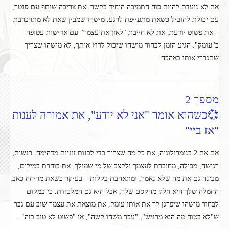
את לא נועדת להיות כוח התמיכה היחיד בקשר. את צריכה שותף עם סנטר,
עם יכולת להוביל כשאת מתעייפת לרגע. מישהו שמבין שאת לא מתרברבת
– את פשוט יודעת. את לא חייבת "לאזן את עצמך" עם אדישות עטופה
ב"עומק". הגיע הזמן לבחור מישהו שיכול לרוץ איתך, לא מישהו שצריך
שתגררי אותו באהבה.
מספר 2
💞כשהוא אומר "אני לא יודע", את אמורה לענות
"אז ביי"
אם את 2 בנומרולוגיה, את כל מה שצריך כדי לבנות זוגיות מדהימה: רגשית,
רגישה, מכילה, מחוברת לעצמך ולקצב של מי שמולך. את בוחרת במילים,
מבינה גם את מה שלא נאמר, ומתאהבת בקלות – בעיקר כשאת מריחה כאב.
החמלה שלך היא חלק מהקסם שלך, אבל היא גם המלכודת. כי במקום
לבחור מישהו שיפרגן לך את אותו עומק, את מוצאת את עצמך שוב עם גבר
ש"לא בטוח מה הוא מרגיש", "עבר משהו קשה", או "פשוט לא טוב בזה".