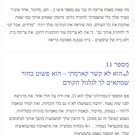
מה שאת באמת צריכה זה גבר עם מספר 6 או 2 – חם, מחובר, אחד שיכיר
בערך שלך בלי שתצטרכי להוכיח כלום. מישהו שאוהב אותך כמו שאת
אוהבת את כל העולם. כזה שיראה את הנתינה שלך ויגיד: "מדהים, אבל תני
לי להחזיק אותך גם". כי את לא צריכה עוד הזדמנות לתקן. את צריכה בית.
ולא בית של שיפוצים – בית שנבנה מאהבה בריאה.
מספר 11
🌙הוא לא קשר קארמתי – הוא פשוט בחור
שמתאים לך לגלגול הקודם
אם המספר הנומרולוגי שלך הוא 11, את חיה על תדר אחר. את מרגישה
לפני שזה נאמר, יודעת כשמשהו לא זז גם בלי הוכחות, ואת תמיד שואפת
ליותר – בעומק, בחיבור, ובאמת רגשית. את מאמינה בזוגיות כשליחות.
נשמע קסום? זה גם מסוכן. כי הרצון שלך למשמעות מושך אותך לטיפוסים
עם פוטנציאל נשמתי… ו-0 נוכחות ממשית. את מתאהבת באינטואיציה
שלך, ואז חוטפת כאפה מהמציאות.