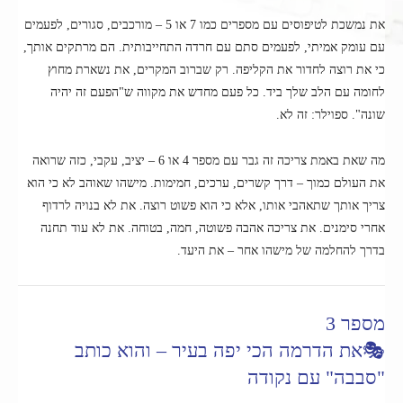
את נמשכת לטיפוסים עם מספרים כמו 7 או 5 – מורכבים, סגורים, לפעמים
עם עומק אמיתי, לפעמים סתם עם חרדה התחייבותית. הם מרתקים אותך,
כי את רוצה לחדור את הקליפה. רק שברוב המקרים, את נשארת מחוץ
לחומה עם הלב שלך ביד. כל פעם מחדש את מקווה ש"הפעם זה יהיה
שונה". ספוילר: זה לא.
מה שאת באמת צריכה זה גבר עם מספר 4 או 6 – יציב, עקבי, כזה שרואה
את העולם כמוך – דרך קשרים, ערכים, חמימות. מישהו שאוהב לא כי הוא
צריך אותך שתאהבי אותו, אלא כי הוא פשוט רוצה. את לא בנויה לרדוף
אחרי סימנים. את צריכה אהבה פשוטה, חמה, בטוחה. את לא עוד תחנה
בדרך להחלמה של מישהו אחר – את היעד.
מספר 3
🎭את הדרמה הכי יפה בעיר – והוא כותב
"סבבה" עם נקודה