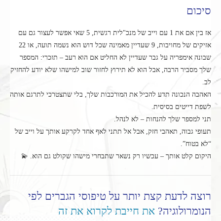
סיכום
אז בין אם את 1 עם וייב של מנכ"לית רגשית, 5 שאי אפשר לעצור גם עם
אזיקים של מחויבות, 9 שעדיין מאמינה שכל דוש הוא נשמה תועה, או 22
שבונה אימפריה על גבר שעדיין לא החליט אם הוא רעב – תזכרי: המספר
שלך מסביר הרבה, אבל הוא לא תירוץ לחזור שוב למישהו שלא יודע להחזיק
לב.
האהבה הנכונה תדע להכיל את המורכבות שלך, בלי שתצטרכי לתרגם אותה
לשפת דייטים בסיסית.
תני למספר שלך להנחות – לא לנהל.
תעופי גבוה, תאהבי חזק, אבל אל תתני לאף אחד לקרקע אותך על וייב של
“לא בטוח”.
היקום קלט אותך – עכשיו רק נשאר שתבחרי מישהו שקולט גם הוא. 💫
רוצה לדעת קצת יותר על טיפוסי הגברים לפי
הנומרולוגיה?
את חייבת לקרוא את זה