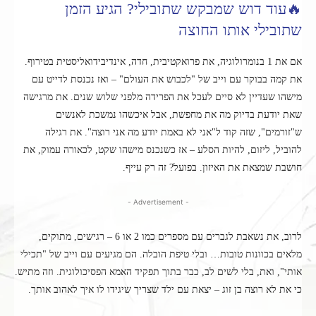
🔥עוד דוש שמבקש שתובילי? הגיע הזמן
שתובילי אותו החוצה
אם את 1 בנומרולוגיה, את פרואקטיבית, חדה, אינדיבידואליסטית בטירוף.
את קמה בבוקר עם וייב של "לכבוש את העולם" – ואז נכנסת לדייט עם
מישהו שעדיין לא סיים לעכל את הפרידה מלפני שלוש שנים. את מרגישה
שאת יודעת בדיוק מה את מחפשת, אבל איכשהו נמשכת לאנשים
ש"זורמים", שזה קוד ל"אני לא באמת יודע מה אני רוצה". את רגילה
להוביל, ליזום, להיות הסלע – אז כשנכנס מישהו שקט, לכאורה עמוק, את
חושבת שמצאת את האיזון. בפועל? זה רק עייף.
- Advertisement -
לרוב, את נשאבת לגברים עם מספרים כמו 2 או 6 – רגישים, מתוקים,
מלאים בכוונות טובות… ובלי טיפת הובלה. הם מגיעים עם וייב של "תכילי
אותי", ואת, בלי לשים לב, כבר בתוך תפקיד האמא הפסיכולוגית. וזה מתיש.
כי את לא רוצה בן זוג – יצאת עם ילד שצריך שיגידו לו איך לאהוב אותך.