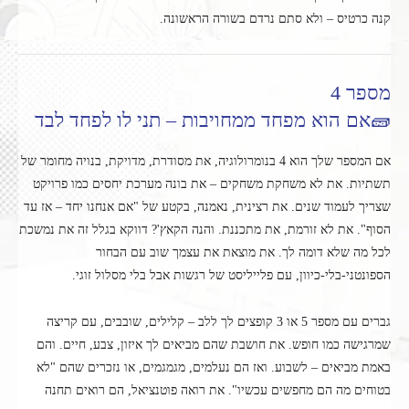
קנה כרטיס – ולא סתם נרדם בשורה הראשונה.
מספר 4
🧱אם הוא מפחד ממחויבות – תני לו לפחד לבד
אם המספר שלך הוא 4 בנומרולוגיה, את מסודרת, מדויקת, בנויה מחומר של
תשתיות. את לא משחקת משחקים – את בונה מערכת יחסים כמו פרויקט
שצריך לעמוד שנים. את רצינית, נאמנה, בקטע של "אם אנחנו יחד – אז עד
הסוף". את לא זורמת, את מתכננת. והנה הקאץ'? דווקא בגלל זה את נמשכת
לכל מה שלא דומה לך. את מוצאת את עצמך שוב עם הבחור
הספונטני-בלי-כיוון, עם פלייליסט של רגשות אבל בלי מסלול זוגי.
גברים עם מספר 5 או 3 קופצים לך ללב – קלילים, שובבים, עם קריצה
שמרגישה כמו חופש. את חושבת שהם מביאים לך איזון, צבע, חיים. והם
באמת מביאים – לשבוע. ואז הם נעלמים, מגמגמים, או נזכרים שהם "לא
בטוחים מה הם מחפשים עכשיו". את רואה פוטנציאל, הם רואים תחנה