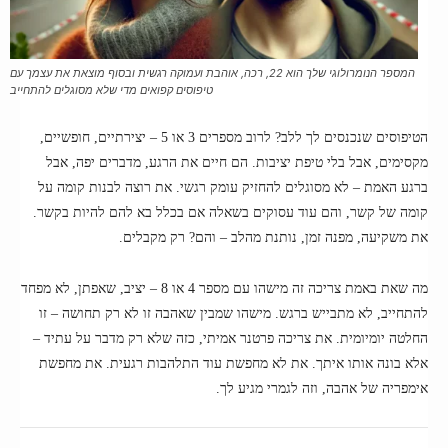
המספר הנומרולוגי שלך הוא 22, רכה, אוהבת ועמוקה רגשית ובסוף מוצאת את עצמך עם
טיפוסים קפואים מדי שלא מסוגלים להתחייב
הטיפוסים שנכנסים לך ללב? לרוב מספרים 3 או 5 – יצירתיים, חופשיים,
מקסימים, אבל בלי טיפת יציבות. הם חיים את הרגע, מדברים יפה, אבל
ברגע האמת – לא מסוגלים להחזיק עומק רגשי. את רוצה לבנות קומה על
קומה של קשר, והם עוד עסוקים בשאלה אם בכלל בא להם להיות בקשר.
את משקיעה, מפנה זמן, נותנת מהלב – והם? רק מקבלים.
מה שאת באמת צריכה זה מישהו עם מספר 4 או 8 – יציב, שאפתן, לא מפחד
להתחייב, לא מתבייש ברגש. מישהו שמבין שאהבה זו לא רק תחושה – זו
החלטה יומיומית. את צריכה פרטנר אמיתי, כזה שלא רק מדבר על עתיד –
אלא בונה אותו איתך. את לא מחפשת עוד התלהבות רגעית. את מחפשת
אימפריה של אהבה, וזה לגמרי מגיע לך.