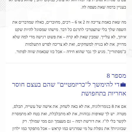
בעניין ברמה שאת מצפה לה.
מה שאת באמת צריכה זה 2 או 6 – רכים, מחוברים, כאלה שמדברים את
השפה שלך בלי שתצטרכי לתרגם כל דבר. מישהו שמסוגל להיות שקט
איתך
, לא עלייך. שמבין שאת לא קרה – את פשוט רגישה מדי למה שלא
מדויק. את לא בנויה למשחקים, ואת לא צריכה לפרש התעלמות
כ"מסתורין". מגיע לך גבר שהוא חידה – אבל כזו שבאמת שווה לפתור.
מספר 8
💼די להימשך ל"כריזמטיים" שהם בעצם חוסר
אחריות בתחפושת
אם את 8 בנומרולוגיה, את לא באה לשחק. את אישה של עשייה, תכלס,
מטרה. יש לך שאיפות גבוהות, את לא מתבלבלת, ואת בטח לא מתמסרת
לקשר בלי לו"ז. את דורשת רמה – גם מעצמך וגם ממי שמולך. רק
שבזוגיות? את נופלת על מי שמרגיש כמו קראש – אבל מתפקד כמו ילדון