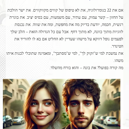
אם את 22 בנומרולוגיה, את לא טיפוס של קווים מקווקווים. את ישר הולכת
על החזון – קשר עמוק, עם עתיד, עם משמעות, עם בסיס יציב. את בוגרת
רגשית, חכמה, יודעת בדיוק מה את מחפשת, ומה את שווה. את נכנסת
לזוגיות מתוך כוונה, לא מתוך דחף. אבל עם כל הגדולה הזאת – הלב שלך
לפעמים נופל דווקא על מישהו שעדיין לא החליט אם בא לו להוריד את
הטינדר.
את נמשכת למי ש"זקוק לך", למי ש"מסתבך", ומאמינה שתוכלי לבנות איתו
משהו.
מה קורה בפועל? את בונה – והוא בורח מהשלד.