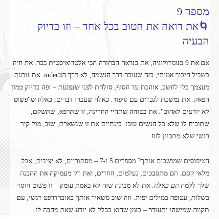
מספר 9
🌀את רואה את הטוב בכל אחד – וזו בדיוק
הבעיה
אם את 9 בנומרולוגיה, את כנראה הבחורה הכי אלטרואיסטית בבר. את חיה
בשביל חיבור אמיתי, כזה שעובר דרך הנשמה, לא דרך הטinder. את נותנת
מעצמך בלי לחשב, אוהבת עד הסוף, סולחת לפני שנפגעת – ופה בדיוק טמון
הפאק. את נמשכת לגברים עם סיפור. כאלה שעברו דברים, כאלה ש"פשוט
לא יודעים לאהוב". את בטוחה שתהיי החריגה, זו שתרפא, שתשקם,
שתוכיח לו שלא כל הנשים עזבו. בינתיים את זו שנשארת, שוב, מול קיר
רגשי שלא מתכוון לזוז.
הטיפוסים שמושכים אותך? מספרים 5 ו-7 – מסתוריים, לא יציבים, אבל
מלאי קסם. הם מתסבכים, נעלמים, חוזרים, ואת רק מעמיקה את ההבנה
שלך ללמה
הם כאלה
. את לא מבינה שזה לא באמת עומק – זו פשוט חוסר
בשלות, עטופה במילים יפות. וזה שוב משאיר אותך באוברדרפט רגשי, עם
תקווה שמישהו יתעורר – בזמן שהוא בכלל לא יודע שאת מחכה לו.