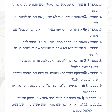
מספר 1 🔥עוד דוש שמבקש שתובילי? הגיע הזמן שתובילי אותו
החוצה
מספר 2 💞כשהוא אומר "אני לא יודע", את אמורה לענות "אז
ביי"
מספר 3 🎭את הדרמה הכי יפה בעיר – והוא כותב "סבבה" עם
נקודה
מספר 4 🧱אם הוא מפחד ממחויבות – תני לו לפחד לבד
מספר 5 🎉הבעיה היא לא שהם משעממים – אלא שאת רגילה
לדרמה
מספר 6 🫶את כאן כדי לאהוב – אבל למה את מתאהבת רק
בכאלה שצריך לגדל?
מספר 7 🧿עמוקה ומורכבת? מעולה. אז למה את בוחרת מישהו
שתקוע בגרסה 1.0?
מספר 8 💼די להימשך ל"כריזמטיים" שהם בעצם חוסר אחריות
בתחפושת
מספר 9 🌀את רואה את הטוב בכל אחד – וזו בדיוק הבעיה
מספר 11 🌙הוא לא קשר קארמתי – הוא פשוט בחור שמתאים
לך לגלגול הקודם