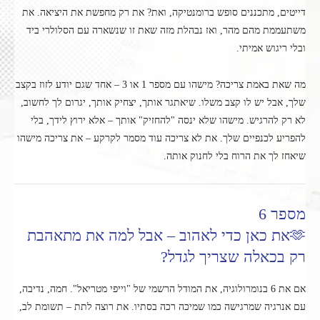
דייטים, מתכננים סופש ברומנטיקה, ואת? את רק מחפשת את היציאה. את
משתעממת מהם מהר, ואז נבהלת מזה שאת זו שנשארה עם הסלולרי ביד
ובלי ריגוש אמיתי.
מה שאת באמת צריכה? מישהו עם מספר 1 או 3 – אחד שגם יודע לזוז בקצב
שלך, אבל יש לו קצב משלו. שיאתגר אותך, יצחיק אותך, יגרום לך לחשוב,
לא רק להרגיש. מישהו שלא ינסה "להחזיק" אותך – אלא ירוץ לידך, בלי
להפריע לכנפיים שלך. את לא צריכה עוד מסמר לקרקע – את צריכה מישהו
שיאחז לך את הרוח בלי לחנוק אותה.
מספר 6
🫶את כאן כדי לאהוב – אבל למה את מתאהבת
רק בכאלה שצריך לגדל?
אם את 6 בנומרולוגיה, את המודל הרשמי של "וייפי מטריאל". חמה, נדיבה,
עם אנרגיה שמרגישה כמו שמיכה רכה בסתיו. את רוצה לתת – תשומת לב,