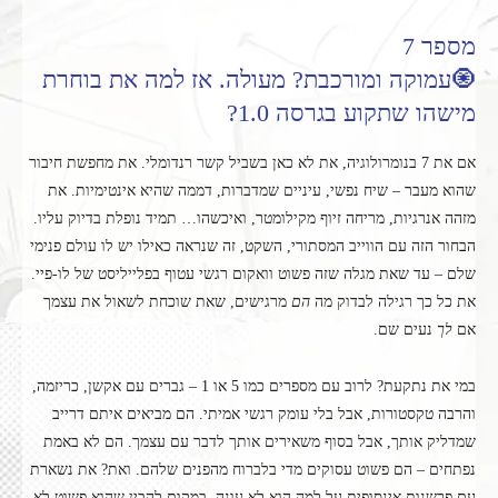
מספר 7
🧿עמוקה ומורכבת? מעולה. אז למה את בוחרת
מישהו שתקוע בגרסה 1.0?
אם את 7 בנומרולוגיה, את לא כאן בשביל קשר רנדומלי. את מחפשת חיבור
שהוא מעבר – שיח נפשי, עיניים שמדברות, דממה שהיא אינטימיות. את
מזהה אנרגיות, מריחה זיוף מקילומטר, ואיכשהו… תמיד נופלת בדיוק עליו.
הבחור הזה עם הווייב המסתורי, השקט, זה שנראה כאילו יש לו עולם פנימי
שלם – עד שאת מגלה שזה פשוט וואקום רגשי עטוף בפלייליסט של לו-פיי.
את כל כך רגילה לבדוק מה
הם
מרגישים, שאת שוכחת לשאול את עצמך
אם
לך
נעים שם.
במי את נתקעת? לרוב עם מספרים כמו 5 או 1 – גברים עם אקשן, כריזמה,
והרבה טקסטורות, אבל בלי עומק רגשי אמיתי. הם מביאים איתם דרייב
שמדליק אותך, אבל בסוף משאירים אותך לדבר עם עצמך. הם לא באמת
נפתחים – הם פשוט עסוקים מדי בלברוח מהפנים שלהם. ואת? את נשארת
עם פרשנות אינסופית על למה הוא לא עונה, במקום להבין שהוא פשוט לא