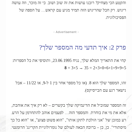
והקטע הכי מצחיק? רובנו עושות את זה שוב ושוב. כי זה מוכר, וזה עושה
ריגוש. רק חבל שהריגוש הזה תמיד מגיע עם קראש… על הספה של
הפסיכולוגית.
- Advertisement -
פרק 2: איך תדעי מה המספר שלך?
קחי את התאריך המלא שלך, נניח 23.06.1995, ותוסיפי את כל הספרות:
8
2+3+0+6+1+9+9+5 = 35 → 3+5 =
זהו, המספר שלך הוא 8. (או כל מספר אחר בין 1 ל-9, או 11/22 – אבל
נישאר רגע עם הבייסיקס).
זה המספר שמוביל את הדינמיקה שלך בקשרים – לא רק איך את אוהבת,
אלא את מי את בוחרת. והמספר הזה… לפעמים אוהב להתחרמן על הרע.
רע במובן של "אני הולכת לתקן אותו", "הוא פשוט פצוע", או "הוא כל כך
מיסתורי". כן, כן – ברוכה הבאה לעולם של נומרולוגיית הקרינג' הרומנטי.