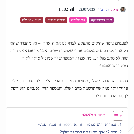
1,182
מאת
רוני דביר
22/03/2025
מגזין המיסטיקה
נומרולוגיה
פנויים ופנויות
נשים - סינגלס
לפעמים נדמה שהיקום מתעקש לצרף לנו את ה"אחד" – ואז מתברר שהוא
רק אחד מני רבים שנעלמים אחרי שלושה דייטים. אבל מה אם אני אגיד לך
שזה לא סתם מזל רע? מה אם זה המספר שלך שמוביל אותך לתוך
הטינדר-טראומות?
המספר הנומרולוגי שלך, מחושב מחיבור תאריך הלידה לחד-ספרתי, מגלה
עלייך יותר ממה שהתרשמת מהביו שלו. והמספר הזה? לפעמים הוא דופק
לך את הבחירות בלב.
תוכן המאמר
הבחירה הלא נכונה – זו לא קללה, זו תכנות פנימי
פרק 2: איך תדעי מה המספר שלך?