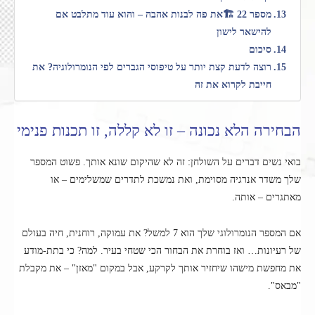
מספר 22 🏗️את פה לבנות אהבה – והוא עוד מתלבט אם
להישאר לישון
סיכום
רוצה לדעת קצת יותר על טיפוסי הגברים לפי הנומרולוגיה? את
חייבת לקרוא את זה
הבחירה הלא נכונה – זו לא קללה, זו תכנות פנימי
בואי נשים דברים על השולחן: זה לא שהיקום שונא אותך. פשוט המספר
שלך משדר אנרגיה מסוימת, ואת נמשכת לתדרים שמשלימים – או
מאתגרים – אותה.
אם המספר הנומרולוגי שלך הוא 7 למשל? את עמוקה, רוחנית, חיה בעולם
של רעיונות… ואז בוחרת את הבחור הכי שטחי בעיר. למה? כי בתת-מודע
את מחפשת מישהו שיחזיר אותך לקרקע, אבל במקום "מאזן" – את מקבלת
"מבאס".