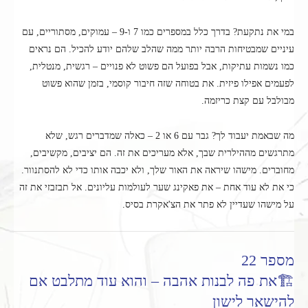
במי את נתקעת? בדרך כלל במספרים כמו 7 ו-9 – עמוקים, מסתוריים, עם
עיניים שמבטיחות הרבה יותר ממה שהלב שלהם יודע להכיל. הם נראים
כמו נשמות עתיקות, אבל בפועל הם פשוט לא פנויים – רגשית, מנטלית,
לפעמים אפילו פיזית. את בטוחה שזה חיבור קוסמי, בזמן שהוא פשוט
מבולבל עם קצת כריזמה.
מה שבאמת יעבוד לך? גבר עם 6 או 2 – כאלה שמדברים רגש, שלא
מתרגשים מההילרית שבך, אלא מעריכים את זה. הם יציבים, מקשיבים,
מחוברים. מישהו שיראה את האור שלך, ולא יכבה אותו כדי לא להסתנוור.
כי את לא עוד אחת – את פאקינג שער לעולמות עליונים. אל תבזבזי את זה
על מישהו שעדיין לא פתר את הצ'אקרת בסיס.
מספר 22
🏗️את פה לבנות אהבה – והוא עוד מתלבט אם
להישאר לישון