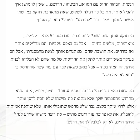
רגשית. הבחור ההוא עם הסוואג, הביטחון, הרושם… שאין לו מושג איך
להכיל אותך. את כל כך רגילה לשלוט, שאת מתאהבת דווקא במי שאי
אפשר לסמוך עליו – כדי "להירגע". בפועל? הוא רק מעייף.
מי תוקע אותך שוב ושוב? לרוב גברים עם מספר 5 או 3 – קלילים,
צ’ארמרים, מלאים בחיים… אבל גם באפס עקביות. הם מדליקים אותך –
ואז בורחים. את חושבת שהם "מאתגרים אותך לצאת מהמסגרת", אבל הם
בעיקר משאירים אותך לתקן את ההריסות של מה שהם לא הצליחו לבנות
איתך. זה חמוד בפיד – אבל כואב כשאת לבד עם עוד קשר שהתרסק כי
"הוא לא היה בשל".
מה שאת באמת צריכה? גבר עם מספר 4 או 1 – יציב, מדויק, אחד שלא
מתרגש מהעוצמה שלך אלא מתגאה בה. מישהו שלא ינסה לרסן אותך –
אלא לרוץ איתך בקצב. גבר שלא מחפש שתובילי אותו, אלא שותפה אמיתית
להובלה. את לא צריכה עוד ריגוש מתיש – את רוצה מישהו שיידע לנהל
איתך חיים, לא רק לבלבל לך את הרגש.