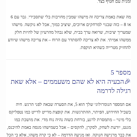
זמנית עם חטיף בצד.
מה שאת באמת צריכה זה מישהו שמבין מחויבות בלי שתסבירי. גבר עם 6
או 8 – כזה שבנוי למרחקים ארוכים, שיציב כמוך, אבל לא נוקשה. מישהו
שמעריך יציבות, שרואה ערך בבית, שלא נבהל מהרעיון של להיות חלק
ממשהו אמיתי. את לא צריכה להסתדר עם הרוח – את צריכה מישהו שיודע
להחזיק מטרייה כשהיא תוקפת.
מספר 5
🎉הבעיה היא לא שהם משעממים – אלא שאת
רגילה לדרמה
אם המספר הנומרולוגי שלך הוא 5, את הסערה שבאה לפני הרגש. חיה
בשביל החידוש, הפיתוי, ההתרגשות. את קופצת מדייט לדייט כמו נטפליקס
בלי מינוי – מתמסרת לרגע, בורחת כשזה נהיה נוח מדי. את מושכת כמו
מגנט, יודעת לשחק, לסקרן, להקסים – אבל כשמישהו מנסה באמת להיכנס,
את כבר מרגישה חנוקה. ואז מגיעה הדרמה – לא כי קרה משהו, אלא כי הכל