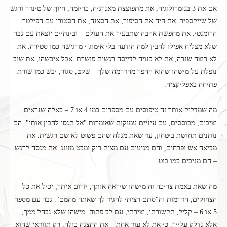
אם את 3 בנומרולוגיה, את מתפוצצת מאנרגיה, כריזמה, חיוך של טינדר ורגש
של שייקספיר. את חיה את הסיפור, את הסצנה, את הסטורי עם הפילטר
הרומנטי. את מחפשת אהבה שתבעיר את העולם – ובינתיים יוצאת עם גבר
שלא מצליח אפילו להבין למה הודעה בלי אימוג’י מרגישה כמו סטירה. את
לא רוצה שגרה, את לא בנויה לדייסה רגשית פושרת. אבל איכשהו, את שוב
נופלת על מישהו שהוא ההפך מהדרמה שלך – שקט, סגור, יבש כמו שורת
פתיחה באפליקציה.
מה שמדליק אותך זה טיפוסים עם מספרים כמו 4 או 7 – כאלה שנראים
יציבים, מבוססים, עם עיניים עמוקות שאומרות "אל תנסי להבין אותי". הם
נותנים תחושת ביטחון, עד שאת מגלה שהם פשוט לא שם רגשית. את
מביאה אש ופרחים, והם מגיעים עם מצית ריק ומבט מזוגג. את מנסה לרגש
– הם מגיבים כמו בוט.
מה שאת באמת צריכה זה מישהו שיראה אותך, יזרום איתך, יכיל את כל
הצחוקים, הדרמות וה"סתם רציתי להגיד לך שאתה מהמם". גבר עם מספר
5 או 6 – קליל, תקשורתי, יצירתי, עם לב פתוח. מישהו שלא נבהל ממך,
אלא נדלק עלייך. כי את לא עוד אחת – את ההצגה כולה. רק תוודאי שהוא