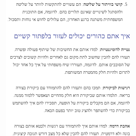
קושי בוויתור על שליטה
: הם עשויים להתקשות לוותר על שליטה
ולהסתגל לשינויים שאינם תלויים בהם. לדוגמה, אם התוכנית
המשפחתית משתנה ברגע האחרון, הם עלולים לחוש אי נוחות ותסכול.
איך אתם כהורים יכולים לעזור בלפתור קשיים
נטייה לדומיננטיות
: למדו אותם את החשיבות של שיתוף פעולה ופשרה.
תעזרו להם להבין שחשוב לתת מקום גם לאחרים ולהיות קשובים לצרכים
של הסובבים אותם. לדוגמה, תעוררו שיח משפחתי על איך כל אחד יכול
לתרום ולהיות חלק מהמטרה המשותפת.
רגישות לביקורת
: תמכו בהם ותעזרו להם להתמודד עם ביקורת בצורה
בריאה. תלמדו אותם שביקורת היא חלק מהחיים ושאפשר ללמוד ממנה.
לדוגמה, אם הם מקבלים ביקורת על הופעה, תסבירו להם איך להשתמש
בביקורת כדי להשתפר ולהציג טוב יותר בפעם הבאה.
אהבת דרמה
: למדו אותם איך להתמודד עם רגשות ולבטא אותם בצורה
בונה ולא דרמטית. תעזרו להם להבין שלא כל מצב דורש תגובה קיצונית.