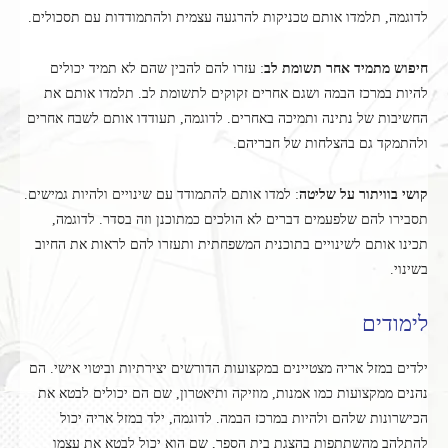
לדוגמה, תלמדו אותם טכניקות להרגעה עצמית ולהתמודדות עם תסכולים.
חיפוש מתמיד אחר תשומת לב
: עזרו להם להבין שהם לא תמיד יכולים
להיות במרכז הבמה ושגם אחרים זקוקים לתשומת לב. תלמדו אותם את
החשיבות של נתינה ותמיכה באחרים. לדוגמה, תעודדו אותם לשבח אחרים
ולהתמקד גם בהצלחות של חבריהם.
קושי בוויתור על שליטה
: למדו אותם להתמודד עם שינויים ולהיות גמישים.
תסבירו להם שלפעמים דברים לא הולכים כמתוכנן וזה בסדר. לדוגמה,
תכינו אותם לשינויים בתוכנית המשפחתית ותעזרו להם לראות את החיוב
בשינוי.
לימודים
ילדים במזל אריה מצטיינים במקצועות הדורשים יצירתיות וביטוי אישי. הם
נהנים ממקצועות כמו אמנות, מוזיקה ותיאטרון, שם הם יכולים לבטא את
הכישרונות שלהם ולהיות במרכז הבמה. לדוגמה, ילד במזל אריה יכול
להתלהב מהשתתפות בהצגת בית הספר, שם הוא יכול לבטא את עצמו