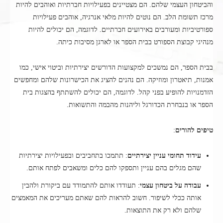
והביטחון העצמי שלהם. הם מצטיינים בפעילויות חברתיות ואוהבים להיות
מרכז תשומת הלב. הם נוטים להיות מלאי אנרגיה, אוהבים פעילויות
ספורטיביות ומעורבים באירועים חברתיים. לדוגמה, הם יכולים להיות
מנהיגי קבוצת הספורט בבית הספר או לארגן מסיבות כיתה.
בבית הספר, הם נמשכים למקצועות הדורשים יצירתיות וביטוי אישי, כמו
אמנות, תיאטרון ומוזיקה. הם נהנים להציג את הכישרונות שלהם ומחפשים
הזדמנויות להופיע בפני קהל. לדוגמה, הם יכולים להשתתף בהצגות בית
הספר או בנבחרת הכדורגל וליהנות מהבמה והתשואות.
טיפים להורים
:
עידוד תחומי עניין יצירתיים
: תתמכו בתחביבים ובפעילויות יצירתיות
שהם מגלים בהם עניין ותספקו להם כלים ומשאבים לפתח אותם.
עבודה על ביטחון עצמי
: תעודדו אותם להתמודד עם ביקורת ולהבין
אותה ככלי לשיפור. חשוב להראות להם שאתם מעריכים את המאמצים
שלהם ולא רק את התוצאות.