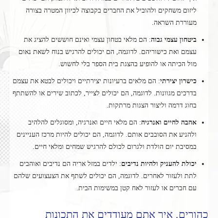
ליזום משחקים ולהוביל את החברים בקבוצה לכיוון המטרה בצורה
מעוררת השראה.
ביטחון עצמי גבוה
: הם מלאי בטחון עצמי ואינם חוששים להציג את
עצמם ואת כישוריהם. לדוגמה, הם יכולים להרגיש בנוח לשאת נאום
מול הכיתה או להופיע בהצגת בית הספר בלי לחשוש.
כישרון יצירתי
: הם מלאים ברעיונות יצירתיים ויכולים לבטא את עצמם
בדרכים מגוונות. לדוגמה, הם יכולים לצייר, לכתוב שירים או להשתתף
בחוג דרמה וליצור הצגות מרתקות.
אהבה לחיים ואנרגיה
: הם מלאי חיים ואנרגיה, ומסוגלים להלהיב
ולהניע את הסובבים אותם. לדוגמה, הם יכולים להיות מרכז העניינים
במסיבת יום הולדת ולגרום לכולם להרגיש שמחים ומלאי חיים.
יכולת להעניק ולהיות נדיבים
: ילדים במזל אריה הם נדיבים ואוהבים
לתת ולעזור לאחרים. לדוגמה, הם יכולים לשתף את הצעצועים שלהם
עם חברים או לעזור לאח קטן במשימות הבית.
כהורים, איך אתם מעודדים את התכונות