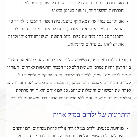
מעורבות חברתית
: תספקו להם הזדמנויות להשתתף בפעילויות
חברתיות ומשפחתיות, ולעזור בארגון וביצוע.
אם ילדכם במזל אריה משתתף בהצגת בית הספר, תתמכו בו לאורך כל
התהליך. תלמדו איתו את השורות, תתנו לו משוב חיובי ותסייעו לו
להתגבר על פחד במה אם קיים. ביום ההצגה, תגיעו לעודד אותו ולחגוג
את הצלחתו עם פרחים ומחמאות.
כהורים לילד במזל אריה, המשימה שלכם היא לעזור להם למצוא את האיזון
בין הרצון להיות במרכז תשומת הלב לבין הכבוד והרגישות לאחרים. תעודדו
אותם לבטא את עצמם, ללמוד להתמודד עם קונפליקטים ולשמור על
קשרים חברתיים משמעותיים. בנוסף, תתמכו בתחביבים שלהם ותעזרו להם
לפתח את הכישורים והיכולות שלהם. כל יום איתם הוא חוויה מרתקת
ומלאת גילויים חדשים, והם ללא ספק יוסיפו הרבה צבע ומשמעות לחייכם.
היתרונות של ילדים במזל אריה
מנהיגות טבעית
: ילדים במזל אריה נולדו להיות מנהיגים. הם יודעים
איך להוביל ולהשפיע על אחרים בצורה חיובית. לדוגמה, הם יכולים