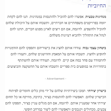
החיוביות
מנהיגות טבעית
: אפשרו להם להוביל ולהתנסות במנהיגות. תנו להם לקחת
יוזמה בפרויקטים משפחתיים או חברתיים, ותשבחו אותם על היכולת שלהם
להוביל ולהשפיע. לדוגמה, אם הם רוצים לארגן מפגש חברים, תתנו להם
לנהל את התהליך ולהביא רעיונות משלהם.
ביטחון עצמי גבוה
: עודדו אותם להציג את כישוריהם ותספקו להם הזדמנויות
להופיע ולהציג. תשבחו אותם על המאמץ וההישגים שלהם, ותעזרו להם
להתמודד עם פחד במה אם קיים. לדוגמה, תעודדו אותם להשתתף
בתחרויות או במופעים בית ספריים ותשבחו אותם על ההשקעה והביצועים.
- Advertisement -
כישרון יצירתי
: תמכו ביצירתיות שלהם על ידי מתן כלים וחומרים לפיתוח
הכישרון שלהם. תאפשרו להם להתנסות בציור, כתיבה, מוזיקה או כל תחום
יצירתי אחר שמעניין אותם. לדוגמה, אם הם מגלים עניין בציור, תספקו להם
צבעים, מכחולים וקנבסים ותאפשרו להם ליצור במרחב חופשי.