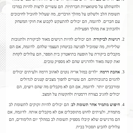
ולהשתלט על סיטואציות חברתיות. הם עשויים לרצות להיות במרכז
תשומת הלב ולשלוט על מהלך הדברים, מה שעלול להוביל לחיכוכים
עם חברים. לדוגמה, הם יכולים להתעקש לקבוע את חוקי המשחק
ולהכתיב את מהלך הפעילות.
רגישות לביקורת
: הם יכולים להיות רגישים מאוד לביקורת ולתגובות
שליליות, מה שמוביל לפגיעה בביטחון העצמי שלהם. לדוגמה, אם הם
מקבלים ביקורת על הופעה בתיאטרון בית הספר, הם עלולים לקחת
זאת קשה מאוד ולהרגיש שהם לא מספיק טובים.
אהבת דרמה
: ילדים במזל אריה נוטים לאהוב דרמה ולעיתים יכולים
להגזים בתגובותיהם. הם עשויים להפוך מצבים קטנים לגדולים
ומורכבים יותר. לדוגמה, אם הם לא מקבלים מה שהם רוצים, הם
יכולים להגיב בצורה דרמטית ולהקשות על המצב.
חיפוש מתמיד אחר תשומת לב
: הם יכולים להיות זקוקים לתשומת לב
מתמדת, ולעיתים לחוש מתוסכלים אם לא מקבלים אותה. לדוגמה, אם
הם מרגישים שלא קיבלו מספיק תשומת לב במהלך יום הלימודים, הם
עלולים להביע תסכול בבית.