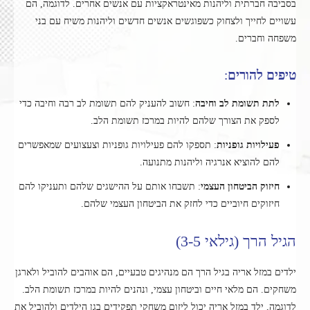
בסביבה חברתית וליהנות מאינטראקציות עם אנשים אחרים. לדוגמה, הם
עשויים לחייך ולצחוק כשפוגשים אנשים חדשים וליהנות משיח עם בני
משפחה וחברים.
טיפים להורים
:
לתת תשומת לב וחיבה
: חשוב להעניק להם תשומת לב רבה וחיבה כדי
לספק את הצורך שלהם להיות במרכז תשומת הלב.
פעילויות גופניות
: תספקו להם פעילויות גופניות וצעצועים שמאפשרים
להם להוציא אנרגיה וליהנות מתנועה.
חיזוק הביטחון העצמי
: תשבחו אותם על ההישגים שלהם ותעניקו להם
חיזוקים חיוביים כדי לחזק את הביטחון העצמי שלהם.
הגיל הרך (גילאי 3-5)
ילדים במזל אריה בגיל הרך הם מנהיגים טבעיים, הם אוהבים להוביל ולארגן
משחקים. הם מלאי חיים וביטחון עצמי, ונהנים להיות במרכז תשומת הלב.
לדוגמה, ילד במזל אריה יכול ליזום משחקי תפקידים בגן הילדים ולהוביל את