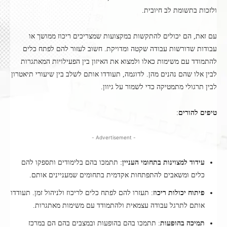
ולזכות בתשומת לב חיובית.
עם זאת, הם יכולים להתקשות במקצועות שמצריכים ריכוז ממושך או
עבודות שדורשות עבודה שקטה ומדויקת. חשוב לעזור להם לפתח כלים
להתמודד עם משימות כאלו ולמצוא את האיזון בין הפעילויות המאתגרות
לבין אלו שהם נהנים מהן. לדוגמה, תעודדו אותם לשלב בין שיעורי תיאטרון
לבין תרגולי מתמטיקה כדי לשמור על גיוון.
טיפים להורים
:
- Advertisement -
עידוד למצוינות בתחומי העניין
: תתמכו בהם בלימודים ותספקו להם
כלים ומשאבים להתפתחות אקדמית בתחומים שמעניינים אותם.
פיתוח יכולות ריכוז
: תעזרו להם לפתח כלים לריכוז ולניהול זמן. תעודדו
אותם לתרגל עבודה עצמאית ולהתמודד עם משימות מאתגרות.
תמיכה בהופעות
: תתמכו בהם בהופעות ובמצבים בהם הם במרכז