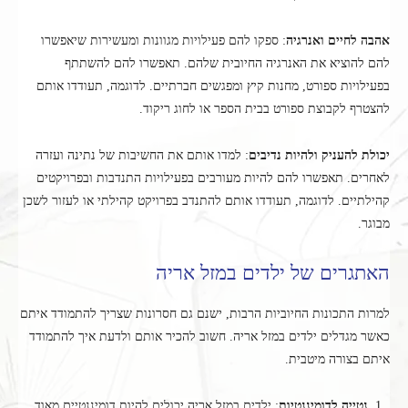
אהבה לחיים ואנרגיה
: ספקו להם פעילויות מגוונות ומעשירות שיאפשרו
להם להוציא את האנרגיה החיובית שלהם. תאפשרו להם להשתתף
בפעילויות ספורט, מחנות קיץ ומפגשים חברתיים. לדוגמה, תעודדו אותם
להצטרף לקבוצת ספורט בבית הספר או לחוג ריקוד.
יכולת להעניק ולהיות נדיבים
: למדו אותם את החשיבות של נתינה ועזרה
לאחרים. תאפשרו להם להיות מעורבים בפעילויות התנדבות ובפרויקטים
קהילתיים. לדוגמה, תעודדו אותם להתנדב בפרויקט קהילתי או לעזור לשכן
מבוגר.
האתגרים של ילדים במזל אריה
למרות התכונות החיוביות הרבות, ישנם גם חסרונות שצריך להתמודד איתם
כאשר מגדלים ילדים במזל אריה. חשוב להכיר אותם ולדעת איך להתמודד
איתם בצורה מיטבית.
נטייה לדומיננטיות
: ילדים במזל אריה יכולים להיות דומיננטיים מאוד