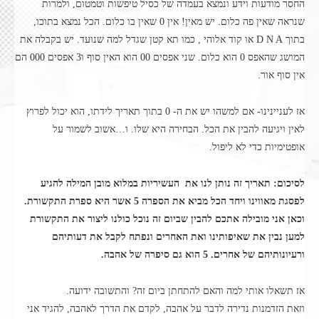
החסר מודעות וידע ונמצא בעמדה של כסיל טיפשות וטמטום, ולמרות
שנראה שאין פה כלום. יש מאין! אין 0 שאין בו כלום. הכל נמצא בתוכו,
בתוך D N A או קוד אלוהי , כמו תא קטן שגדל למה שנועד. יש בקבלה את
המושג שהאפס 0 הוא כלום. שני אפסים 00 הוא האין סוף ו3 אפסים 000 הם
אין סוף אור.
אז לעניינינו- אם למשהו יש את ה- 0 בתוך תאריך לידתו, הוא יכול לפרוץ
לאין ויגיעה להבין את הכל. הבחירה היא שלו. ו…אשוב לשמור על
אופטימיות כדי לא ליפול.
לסיכום: תאריך זה נותן לנו את העשיריות במלוא מובן המילה להגיע
לפסגת מאווינו ויחד הכל מביא את הספרה 5 אשר היא ספרת התקשורת.
וכאן אני מובילה אתכם להבין שביום זה נוכל כולנו ליצור את התקשורת
למען נבין את שאיפותינו ואת האחרים ונפתח לקבל את דעותיהם
ורעיונותיהם של אחרים. 5 הוא גם סיפרה של אהבה.
אז תשאלו אותי למה והאם להתחתן ביום זה? והתשובה ידועה.
וזאת הזדמנות נדירה לדבר על אהבה, לקדם את הדרך לאהבה, להגיד אני