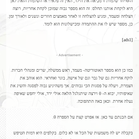
ה-0ויחד שלמות זו מביאה את הילד, האין זה פלא?! אז השלמות הזאת לאן
היא לוקחת אותנו תחלס: זה הוא מספר גבוה שמוכן לקחת אחריות, רוצה
הצלחה ומעמד, ומגיע להצלחה זו לאחר מאמצים חוזרים ונשנים ולאורך זמן.
כן, מספר שיש לו את ההתמדה ומכישלונות הוא לומד.
[ads1]
- Advertisement -
כמו כן הוא מספר האוטוריטה- מעמד, ראש ממשלה, שרים ומנהלי חברות.
לוקח אחריות גם של גבר וגם של אישה, בוגר ואחראי. הוא אוהב את
הצמרת, ויעלה על פסגות הכי גבוהים. אך משהיגיע גבוה לפסגה והשיג את
שאיפותיו, יבוא ה- 0 וירצה שיתגלגל הלאה אולי ירד, אולי יחפש שאיפה
נעלה אחרת. וכאן באה התהפוכה.
אם הבנתם עד כאן. אז אפרט קצת על הספרה 0.
בקבלה יש לה משמעות של הכל או לא כלום. בקלפים היא דמות הטיפש