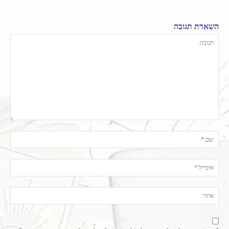
השארת תגובה
תגובה:
שם:
אימי
אתר