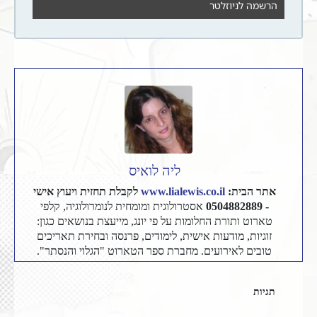
ליה לואיס
אתר הבית:
www.lialewis.co.il
לקבלת תחזית ויעוץ אישי
- 0504882889
אסטרולוגית ומומחית לנומרולוגיה, קלפי
טארוט ותורת החלומות על פי יונג, מייעצת בנושאים כגון:
זוגיות, מודעות אישית, לימודים, פרנסה ובחירת תאריכים
טובים לאירועים. מחברת ספר הטארוט "הגלוי והנסתר".
תגיות
מיסטיקה
נומרולוגיה