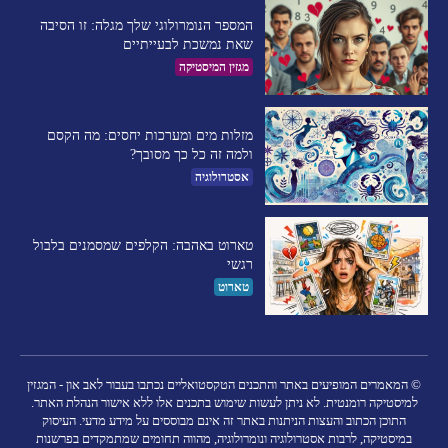
המספר הנומרולוגי שלך מגלה: זו הסיבה
שאת נמשכת לבעייתיים​
מגזין המיסטיקה
מזלות מים ומערכות יחסים: מה הקסם
ולמה זה כל כך מסובך?
אסטרולוגיה
טארוט באהבה: הקלפים שמסמנים בלבול
רגשי
טארוט
© המאמרים המופיעים באתר והתכנים הטקסטואליים נכתבו בעבור לאב און - המגזין
למיסטיקה רומנטית. לא ניתן לעשות שימוש בתכנים אלו ללא אישור הנהלת האתר.
התוכן הכתוב והעצות הניתנות באתר זה אינם מבוססים על מידע מדעי. העיסוק
במיסטיקה, לרבות אסטרולוגיה ונומרולוגיה, מהווה תחומים שמתמקדים בפרשנות