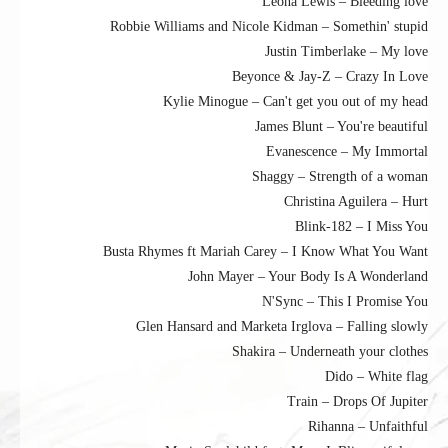
Leona Lewis – Bleeding love
Robbie Williams and Nicole Kidman – Somethin' stupid
Justin Timberlake – My love
Beyonce & Jay-Z – Crazy In Love
Kylie Minogue – Can't get you out of my head
James Blunt – You're beautiful
Evanescence – My Immortal
Shaggy – Strength of a woman
Christina Aguilera – Hurt
Blink-182 – I Miss You
Busta Rhymes ft Mariah Carey – I Know What You Want
John Mayer – Your Body Is A Wonderland
N'Sync – This I Promise You
Glen Hansard and Marketa Irglova – Falling slowly
Shakira – Underneath your clothes
Dido – White flag
Train – Drops Of Jupiter
Rihanna – Unfaithful