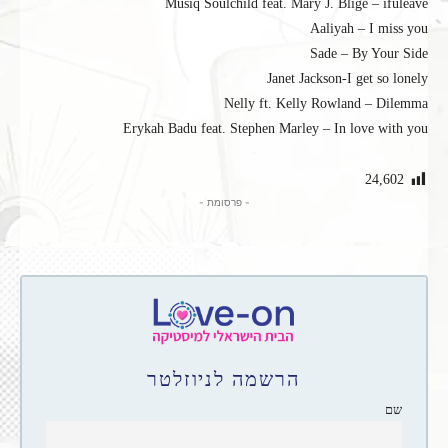
Musiq Soulchild feat. Mary J. Blige – ifuleave
Aaliyah – I miss you
Sade – By Your Side
Janet Jackson-I get so lonely
Nelly ft. Kelly Rowland – Dilemma
Erykah Badu feat. Stephen Marley – In love with you
24,602
- פרסומת -
הרשמה לניוזלטר
שם