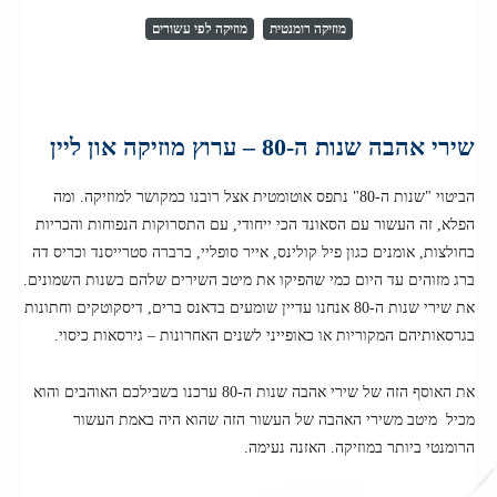
מוזיקה רומנטית
מוזיקה לפי עשורים
שירי אהבה שנות ה-80 – ערוץ מוזיקה און ליין
הביטוי "שנות ה-80" נתפס אוטומטית אצל רובנו כמקושר למוזיקה. ומה
הפלא, זה העשור עם הסאונד הכי ייחודי, עם התסרוקות הנפוחות והכריות
בחולצות, אומנים כגון פיל קולינס, אייר סופליי, ברברה סטרייסנד וכריס דה
ברג מזוהים עד היום כמי שהפיקו את מיטב השירים שלהם בשנות השמונים.
את שירי שנות ה-80 אנחנו עדיין שומעים בדאנס ברים, דיסקוטקים וחתונות
בגרסאותיהם המקוריות או כאופייני לשנים האחרונות – גירסאות כיסוי.
את האוסף הזה של שירי אהבה שנות ה-80 ערכנו בשבילכם האוהבים והוא
מכיל מיטב משירי האהבה של העשור הזה שהוא היה באמת העשור
הרומנטי ביותר במוזיקה. האזנה נעימה.