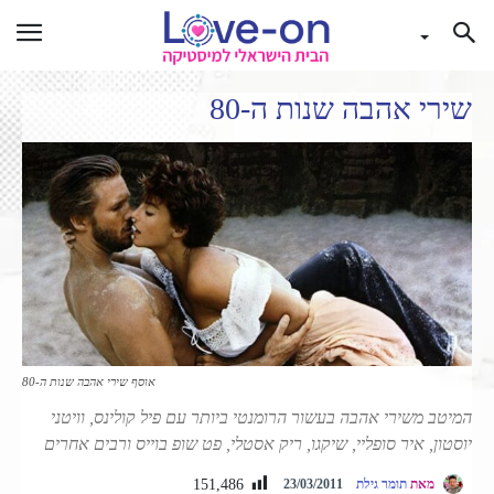
שירי אהבה שנות ה-80
אוסף שירי אהבה שנות ה-80
המיטב משירי אהבה בעשור הרומנטי ביותר עם פיל קולינס, וויטני
יוסטון, איר סופליי, שיקגו, ריק אסטלי, פט שופ בוייס ורבים אחרים
151,486
מאת
תומר גילת
23/03/2011