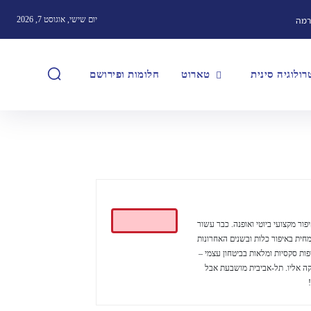
רמה
יום שישי, אוגוסט 7, 2026
ולוגיה סינית
טארוט
חלומות ופירושם
פור מקצועי ביוטי ואופנה. כבר עשור
פור מקצועי על גווניה השונים. את רוב שנותיה בילתה בחברת MAC מומחית באיפור כלות ובשנים האחרונות
ות סקסיות ומלאות בביטחון עצמי –
קה אליו. תל-אביבית מושבעת אבל