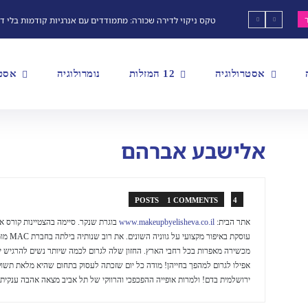
טקס ניקוי לדירה שכורה: מתמודדים עם אנרגיות קודמות בלי ד
אסטרולוגיה
12 המזלות
נומרולוגיה
אסטר
אלישבע אברהם
1 COMMENTS
4 POSTS
אתר הבית:
www.makeupbyelisheva.co.il
בוגרת שנקר. סיימה בהצטיינות קורס אי
עוסקת באי
מכשירה מאפרות בכל רחבי הארץ. החזון שלה לגרום לכמה שיותר נשים להרגיש יפ
אפילו לגרום למהפך בחייהן! מודה כל יום שזכתה לעסוק בתחום שהיא מלאת תשו
ירושלמית בדם! ולמרות אופייה ההפכפכי והרווקי של תל אביב מצאה אהבה ענקית!