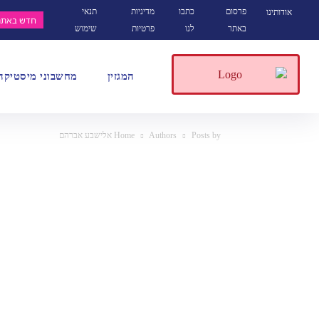
פרסום
כתבו
מדיניות
תנאי
אודותינו
חדש באתר
באתר
לנו
פרטיות
שימוש
המגזין
מחשבוני מיסטיקה
Posts by אלישבע אברהם
Authors
Home