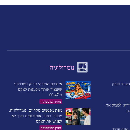
נומרולוגיה
אינדקס החזרה: טריק נומרולוגי
צעד הנכון
שיעצור אותך מלענות לאקס
ב־00:47
מגזין המיסטיקה
ירה: למצוא את
מפת מפגשים מקריים: נומרולוגיה,
ון
מספרי רחוב, אוטובוסים ואיך לא
לפגוש את האקס
מגזין המיסטיקה
הווה עתיד