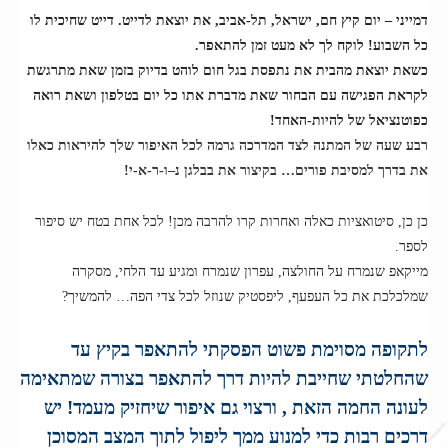
דמייני – יום קיץ חם, ישראל, תל-אביב, את יוצאת לדייט. דייט שחיכית לו
כל השבוע! לוקח לך לא מעט זמן להתאפר.
כשאת יוצאת מהבית את נתפסת בגל חום לוהט בדיוק בזמן שאת מתרגשת
לקראת הפגישה עם הבחור שאת מדברת אתו כל יום בטלפון ושאת רואה
כפוטנציאל של להיות-האחד!
רבע שעה של המתנה לצד המדרכה גרמה לכל האיפור שלך להיראות כאלו
את בדרך למסיבת פורים… בקיצור את בבלגן נ–ו-ר-א-י!
כן כן, סיטואציות כאלה ואחרות קרו להרבה מכן! לכל אחת בטח יש סיפור
לספר.
מייקאפ שנמרח על החולצה, עפרון שנמרח ומגיע עד הלחי, מסקרה
שמלכלכת את כל העפעף, ליפסטיק שנוזל לכל צדי הפה… להמשיך?
לתקופה מסוימת פשוט הפסקתי להתאפר בקיץ עד
שהחלטתי שחייבת להיות דרך להתאפר בצורה שמתאימה
לעונה החמה הזאת , ורצוי גם איפור שיחזיק מעמד! יש
דרכים רבות כדי למנוע ממך ליפול לתוך המצב המסוכן