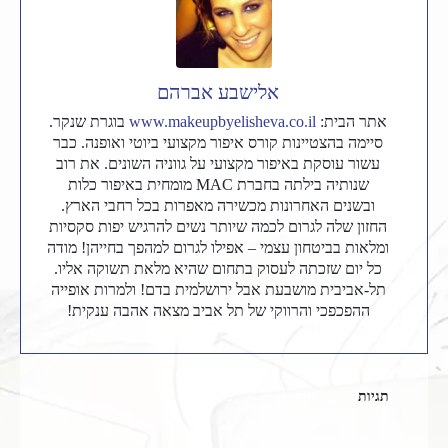
אלישבע אברהם
אתר הבית:
www.makeupbyelisheva.co.il
בוגרת שנקר.
סיימה בהצטיינות קורס איפור מקצועי ביוטי ואופנה. כבר
עשור עוסקת באיפור מקצועי על גווניה השונים. את רוב
שנותיה בילתה בחברת MAC מומחית באיפור כלות
ובשנים האחרונות מכשירה מאפרות בכל רחבי הארץ.
החזון שלה לגרום לכמה שיותר נשים להרגיש יפות סקסיות
ומלאות בביטחון עצמי – אפילו לגרום למהפך בחייהן! מודה
כל יום שזכתה לעסוק בתחום שהיא מלאת תשוקה אליו.
תל-אביבית מושבעת אבל ירושלמית בדם! ולמרות אופייה
ההפכפכי והרווקי של תל אביב מצאה אהבה ענקית!
תגיות
אופנה
מה ללבוש