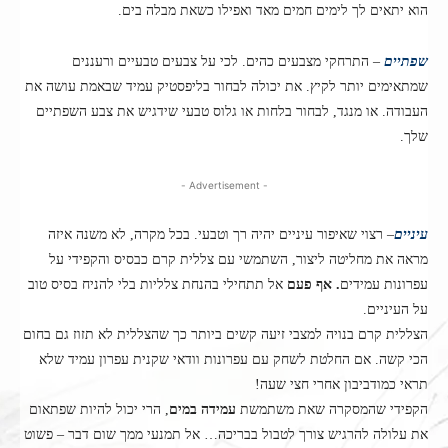
הוא יתאים לך לימים חמים מאד ואפילו כשאת מבלה בים.
שפתיים
– התרחקי מצבעים כהים. לכי על צבעים טבעיים ורעננים
שמתאימים יותר לקיץ. את יכולה לבחור בליפסטיק עמיד שבאמת עושה את
העבודה. או מנגד, לבחור בלחות או גלוס טבעי שידגיש את צבע השפתיים
שלך.
- Advertisement -
עיניים
– רצוי שאיפור עיניים יהיה רך וטבעי. בכל מקרה, לא משנה איזה
מראה את מחליטה ליצור, השתמשי עם צללית קרם כבסיס והקפידי על
עפרונות עמידים
. אף פעם
אל תתחילי בהנחת צלליות בלי להניח בסיס טוב
על העיניים.
הצללית קרם בנויה למצבי זיעה קשים ביותר כך שהצללית לא תזוז גם בחום
הכי קשה. אם החלטת לשחק עם עפרונות וודאי שקנית עפרון עמיד שלא
תראי כמודביבון אחרי חצי שעה!
הקפידי שהמסקרה שאת משתמשת
עמידה במים
, הרי יכול להיות שפתאום
את עלולה להרגיש צורך לטבול בבריכה… אל תמנעי ממך שום דבר – פשוט