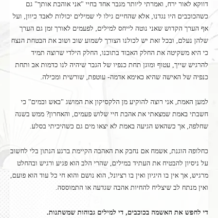
דווקא לאור ירח, ואמרתי ליותר מגבר אחד בחיי "אני אוהבת אותך" גם
כשהכוכבים היו נגדנו, אלא שהחיים גילו לי שמילים יכולות לאבד כיוון, ועל
אף הערך הקדוש שאני נוטה לייחס למילים, לפעמים לאורך זמן גם הערך
שלהן נעלם, ובכל זאת יש לכולנו הצורך לשמוע שוב ושוב את הבטחת הנצח
כי היא משקיטה את החלק האבוד בתוכנו, החלק הילדי שרוצה תמיד
להרגיש שייך, עטוף ומוגן תחת כנפיו של הגבר שיהיה לנו כדמות אב ותחת
כנפיה של האישה שהיא כאימא אדמה- עוטפת, שורשית ומכילה.
למען האמת, אני רוצה להוקיע מן הלקסיקון את המושג "באש ובמים" כי
חשבתי באמת שמצאתי את אהבת חיי שלוש פעמים, והאחרון? ממש בשנה
שחלפה, אך כשהאש הגיעה באמת לא יצאו מים גם כשהיכיתי בסלע.
כחלופה הוגנת, אשמח אם נחבק את האהבה הקיימת ברגע הנתון בלי לחשוב
על ניסיון להבטיח את העתיד במילים, שהרי הלב הוא פגיע ורגיש ובהחלט
מרגיש, אך אין בו היגיון ואין בו רציונל, הוא נושם והוא חי כל עוד הוא פועם,
ואין מנתח לב שיצליח להחיות אהבה שגדעה או התמוססה.
די לחפש את האשמה בכוכבים, די למילים גבוהות שמשתנות.