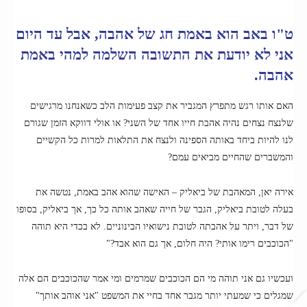
ט"ו באב הוא באמת חג של אהבה, אבל עד היום
אני לא יודעת את התשובה השלמה למהי באמת
אהבה.
האם אותו רגש מתפרץ המגביר את קצב פעימות הלב כשאנחנו מרגישים
שלנצח נצחים נהיה אהבת חייו אחד של השני? או אולי דווקא הזמן שגורם
לנו להיות ביחד באותה הספינה ולנצח את התלאות למרות כל הקשיים
והמשברים שהחיים מביאים עמם?
אירה יאן, המאהבת של ביאליק – האישה שהוא אהב באמת, נטשה את
בעלה לטובת ביאליק, הגבר של חייה שאהב אותה כל כך, אך ביאליק, בסופו
של דבר, ויתר על אהבתה לטובת נישואיו הבינוניים. לא בכדי היא תוהה
"הכוכבים רימו אותי? היה חלום, אך גם הוא אבד?"
ועכשיו גם אני תוהה מי הם הכוכבים שמרמים ומי אמר שהכוכבים הם אלה
שמגלים כי שמעתי יותר מגבר אחד בחיי את המשפט "אני אוהב אותך"