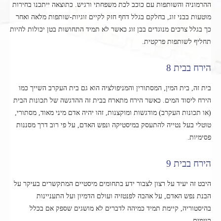
ההרמוניה והשותפות עם כוכב לכת משפחתי ורגיש. כתוצאה ייתכנו בחירות
מוטעות בבני זוג, בחלקם בגלל דחף חזק לקיים זוגיות-שותפות מלאה ואחר
כך בגלל צרכים מנוגדים בבן זוג כאשר לא תמיד התחושות בטן יכולות להיות
תחליף לשותפות פרקטית.
הירח בבית 8
בית זה, בית המין, המסתורין והמניפולציה הוא גם בית העקרב השייך כמו
הירח ליסוד המים. כאשר הירח מתארח בבית זה ההדגשה של תכונות הבית
(או תכונות העקרב) מודגשות ומוקצנות, זהו יהיה אדם מיני מאוד, מסתורי,
טוטלי בעל נטייה להתעסק במיסטיקה ונפש האדם, על פי רוב דרך מסננות
פסימיות.
הירח בבית 9
היבט זה יעיד על רצון לצבור ידע בתחומים מיסטיים המתקשרים בעיקר על
הבנת נפש האדם, על אהבה לפנטזיה ועולם הדמיון ועל התעניינות
בהיסטוריה, קיימת תמיד כמיהה לדברים לא מושגים שספק אם בכלל
קיימים.