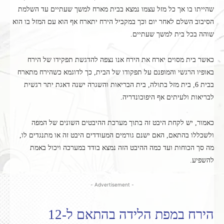
שהייתו בו אך כל מזל עצמו נמצא בבית מארח למשך שעתיים עד השלמת
הסיבוב השלם לאחר יום וכך במקביל הירח יתארח אף הוא עם המזל בו הוא
שוהה בכל בית למשך שעתיים.
כאשר בית מסוים יארח את הירח אנו נצפה להדגשת תפקידו של הירח
באופיו הרגשי והמופנם על תפקודו של הבית, כך לדוגמא כשהירח מתארח
בבית 6, בית מזל בתולה, בית הבריאות והשגרה ישנה דאגת יתר רגשית
לבריאות ולעיתים אף היפוכונדריה.
כאמור, יש לקחת היבט זה בתוך מערכת ההיבטים השונים של המפה
ולשכללו בהתאם, האם ישנם גורמים המעודדים היבט זה או מתנגדים לו,
מה סך הכוחות ועד כמה ההיבט הזה נמצא בודד במערכה ויכול באמת
להשפיע.
- Advertisement -
הירח במפת הלידה בהתאם ל-12