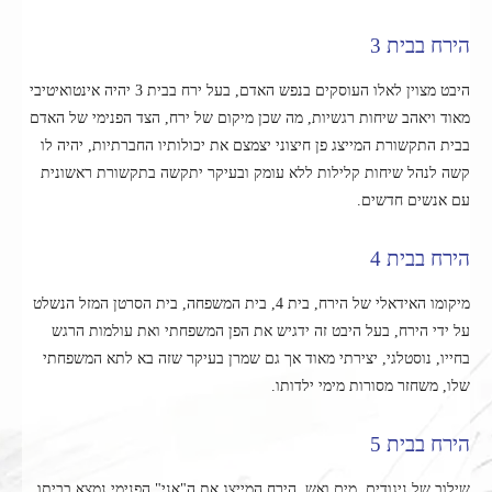
הירח בבית 3
היבט מצוין לאלו העוסקים בנפש האדם, בעל ירח בבית 3 יהיה אינטואיטיבי
מאוד ויאהב שיחות רגשיות, מה שכן מיקום של ירח, הצד הפנימי של האדם
בבית התקשורת המייצג פן חיצוני יצמצם את יכולותיו החברתיות, יהיה לו
קשה לנהל שיחות קלילות ללא עומק ובעיקר יתקשה בתקשורת ראשונית
עם אנשים חדשים.
הירח בבית 4
מיקומו האידאלי של הירח, בית 4, בית המשפחה, בית הסרטן המזל הנשלט
על ידי הירח, בעל היבט זה ידגיש את הפן המשפחתי ואת עולמות הרגש
בחייו, נוסטלגי, יצירתי מאוד אך גם שמרן בעיקר שזה בא לתא המשפחתי
שלו, משחזר מסורות מימי ילדותו.
הירח בבית 5
שילוב של ניגודים, מים ואש, הירח המייצג את ה"אני" הפנימי נמצא בביתו