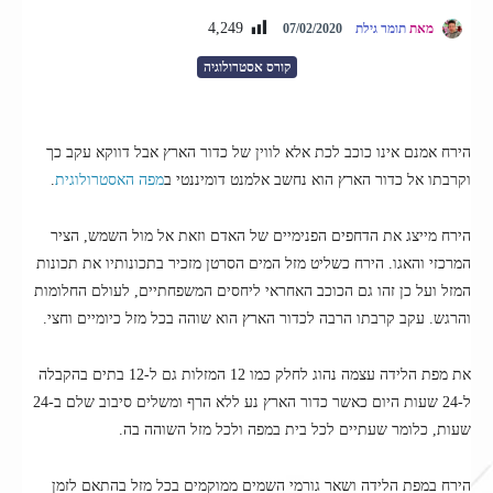
4,249
מאת
תומר גילת
07/02/2020
קורס אסטרולוגיה
הירח אמנם אינו כוכב לכת אלא לווין של כדור הארץ אבל דווקא עקב כך
וקרבתו אל כדור הארץ הוא נחשב אלמנט דומיננטי ב
מפה האסטרולוגית
.
הירח מייצג את הדחפים הפנימיים של האדם וזאת אל מול השמש, הציר
המרכזי והאגו. הירח כשליט מזל המים הסרטן מזכיר בתכונותיו את תכונות
המזל ועל כן זהו גם הכוכב האחראי ליחסים המשפחתיים, לעולם החלומות
והרגש. עקב קרבתו הרבה לכדור הארץ הוא שוהה בכל מזל כיומיים וחצי.
את מפת הלידה עצמה נהוג לחלק כמו 12 המזלות גם ל-12 בתים בהקבלה
ל-24 שעות היום כאשר כדור הארץ נע ללא הרף ומשלים סיבוב שלם ב-24
שעות, כלומר שעתיים לכל בית במפה ולכל מזל השוהה בה.
הירח במפת הלידה ושאר גורמי השמים ממוקמים בכל מזל בהתאם לזמן