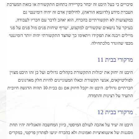
סיכויים כי בעל היבט זה יבחר בקריירה בתחום התקשורת או כזאת המערבת
העברת מידע (לדוגמא הוראה), לחילופין אדם זה יהיה דומיננטי גם
במקצועות לא תקשורתיים בהכרח, הוא יאהב לדבר עם חבריו לעבודה,
בעיקר על נושאים שקשורים למקצוע, יעדיף שיחות פנים מול פנים על פני
מיילים ויבנה את תפקידו ויתאימו כך שהצד התקשורתי יהיה יותר דומיננטי
מכפי שהוגדר מלכתחילה.
מרקורי בבית 11
היבט זה יחזק את יכולות התקשורת בקהלים גדולים ועל כן זהו היבט מצוין
לפוליטיקאים, אנשי תקשורת וכאלו המעוניינים להיות חלק מארגונים
חברתיים גדולים. היבט זה יקבל חיזוק אם גם בבית 10 תהיה הדגשה חיובית
התעיד על רצינות והתמדה.
מרקורי בבית 12
היבט זה יעיד על אהבה לעולם המיסטי, כיוון המחשבה והאנליזה יהיו תחת
מסננות של אינטואיציות ואמונות ולא בהכרח יגיעו לפתרון פרקטי, במקרים