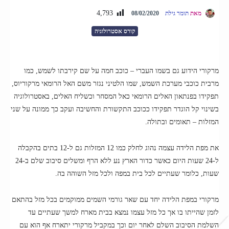
4,793
מאת
תומר גילת
08/02/2020
קורס אסטרולוגיה
מרקורי הידוע גם בשמו העברי – כוכב חמה על שם קירבתו לשמש, כמו
מרבית כוכבי מערכת השמש, שמו הלטיני נגזר משם האל הרומאי מרקוריוס,
תפקידו בפנתאון האלים הרומאי כאל המסחר וכשליח האלים, באסטרולוגיה
בשינוי קל הוגדר תפקידו ככוכב התקשורת והחשיבה ועקב כך ממונה על שני
המזלות – תאומים ובתולה.
את מפת הלידה עצמה נהוג לחלק כמו 12 המזלות גם ל-12 בתים בהקבלה
ל-24 שעות היום כאשר כדור הארץ נע ללא הרף ומשלים סיבוב שלם ב-24
שעות, כלומר שעתיים לכל בית במפה ולכל מזל השוהה בה.
מרקורי במפת הלידה יחד עם שאר גורמי השמים ממוקמים בכל מזל בהתאם
לזמן שהייתו בו אך כל מזל עצמו נמצא בבית מארח למשך שעתיים עד
השלמת הסיבוב השלם לאחר יום וכך במקביל מרקורי יתארח אף הוא עם