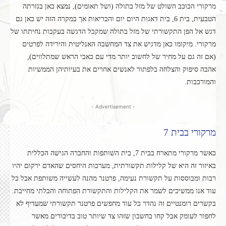
מרקורי הכוכב השולט של מזל בתולה (ושל תאומים), נמצא כאן בגזרתה
הטבעית, בית 6, בית דאגות היום יום והבריאות אך במקרה הזה יש כאן גם
דגש אל הפן התקשורתי של מזל בתולה שמקבל הדגשה בעקבות נחיתתו של
מרקורי. מיקומו כאן מדגיש את צד המחשבה האנליטית והירידה לפרטים
(אם זה גם על מחיר של לחשוב יותר מדי עם כאבי הראש שמתלווים),
אהבה סיפוק והצלחה בלפתור לאנשים אחרים את בעיותיהן הממשיות
והמורכבות.
- Advertisement -
מרקורי בבית 7
כאשר מרקורי מתארח בבית 7, בית השותפות והחברה הגישה הכללית
באיזור זה היא של קלילות תקשורתית, מערכות היחסים שהאדם ירקום יהיו
רבות ומבוססות על תקשורת נעימה, פרטנר מהנה לעשייה משותפת אבל כל
עוד אנו ממשיכים לשמר את הקלילות והתקשורת הפתוחה והבלתי מחייבת.
בקשרים רומנטיים זה נהדר כל עוד מחפשים פרטנר תקשורתי שמעדיף לא
לחפור לעומק אבל קחו בחשבון שזהו צד שיותר טוב בדיבורים מאשר