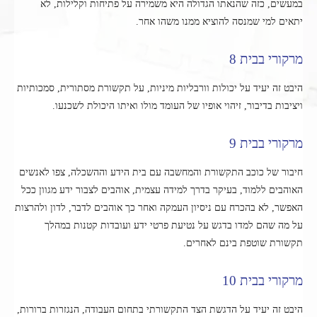
במעשים, כזה שהנאתו הגדולה היא משמירה על פתיחות וקלילות, לא
יתאים למי שמנסה להוציא ממנו משהו אחר.
מרקורי בבית 8
היבט זה יעיד על יכולות וורבליות מיניות, על תקשורת מסתורית, סמכותיות
ויציבות בדיבור, זיהוי אופיו של העומד מולו ואיתו היכולת לשכנעו.
מרקורי בבית 9
חיבור של כוכב התקשורת והמחשבה עם בית הידע וההשכלה, צפו לאנשים
האוהבים ללמוד, בעיקר בדרך למידה עצמית, אוהבים לצבור ידע מגוון ככל
האפשר, לא בהכרח עם ניסיון העמקה ואחר כך אוהבים לדבר, לדון ולהרצות
על מה שהם למדו בדגש על נטיעת פרטי ידע ועובדות קטנות במהלך
תקשורת שוטפת בינם לאחרים.
מרקורי בבית 10
היבט זה יעיד על הדגשת הצד התקשורתי בתחום העבודה, הנגזרות ברורות,