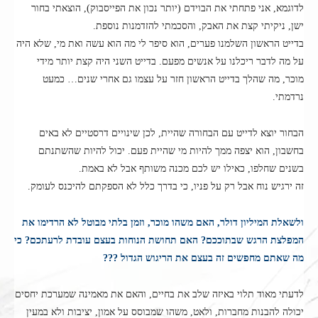
לדוגמא, אני פתחתי את הבוידם (יותר נכון את הפייסבוק), הוצאתי בחור
ישן, ניקיתי קצת את האבק, והסכמתי להזדמנות נוספת.
בדייט הראשון השלמנו פערים, הוא סיפר לי מה הוא עשה ואת מי, שלא היה
על מה לדבר ריכלנו על אנשים מפעם. בדייט השני היה קצת יותר מידי
מוכר, מה שהלך בדייט הראשון חזר על עצמו גם אחרי שנים… כמעט
נרדמתי.
הבחור יוצא לדייט עם הבחורה שהיית, לכן שינויים דרסטיים לא באים
בחשבון, הוא יצפה ממך להיות מי שהיית פעם. יכול להיות שהשתנתם
בשנים שחלפו, כאילו יש לכם מכנה משותף אבל לא באמת.
זה ירגיש נוח אבל רק על פניו, כי בדרך כלל לא הספקתם להיכנס לעומק.
ולשאלת המיליון דולר, האם משהו מוכר, וזמן בלתי מבוטל לא הרדימו את
המפלצת הרגש שבתוככם? האם תחושת הנוחות בעצם עובדת לרעתכם? כי
מה שאתם מחפשים זה בעצם את הריגוש הגדול ???
לדעתי מאוד תלוי באיזה שלב את בחיים, והאם את מאמינה שמערכת יחסים
יכולה להבנות מחברות, ולאט, משהו שמבוסס על אמון, יציבות ולא במעין