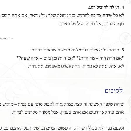
4. תן לה להוביל רגע.
לא כל שיחה צריכה להרגיש כמו מונולוג שלך מול מראה. אם אתה תופס 90% מהאוויר, אתה לא מרשים – אתה משדר אפס הקשבה.
תן לה לזרוח, אל תהיה הצל של עצמך.
- Advertisement -
5. תוותר על שאלות רנדומליות מהשיט שראית ברדיט.
"אם היית חיה – מה היית?" "אם היית זמן ביום – איזה שעה?"
לא, אחי. אתה לא עמוק. אתה פשוט משעמם. תתעורר.
ולסיכום
שיחת טלפון ראשונה זה קצת כמו לנסות לאכול סושי עם כפית – מרגיש מ
אתם עוד לא יודעים אם אתם בעניין, אבל מספיק סקרנים לבדוק.
ולפעמים, זו לא בכלל השיחה. זה פשוט הטיימינג. אולי תפסו אתכם עם סנ