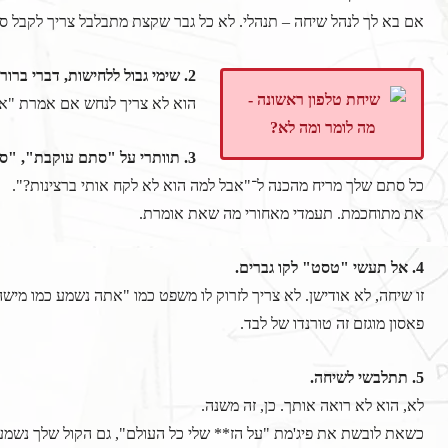
אם בא לך לנהל שיחה – תנהלי. לא כל גבר שקצת מתבלבל צריך לקבל ס
2. שימי גבול ללחישות, דברי ברור
הוא לא צריך לנחש אם אמרת "אני 
3. תוותרי על "סתם עוקבת", "סתם צוחקת", "סתם אני" – אין דבר כזה.
כל סתם שלך מריח מהכנה ל־"אבל למה הוא לא לקח אותי ברצינות?".
את מתוחכמת. תעמדי מאחורי מה שאת אומרת.
4. אל תעשי "טסט" לקו גברים.
זו שיחה, לא אודישן. לא צריך לזרוק לו משפט כמו "אתה נשמע כמו מישה
פאסון מוגזם זה טורנדו של לבד.
5. תתלבשי לשיחה.
לא, הוא לא רואה אותך. כן, זה משנה.
כשאת לובשת את פיג'מת "על הז** שלי כל העולם", גם הקול שלך נשמע