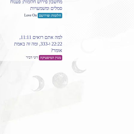
מחשבון פירוש חלומות: פענוח
סמלים ומשמעויות
Love On
חלומות ופירושם
למה אתם רואים 11:11,
22:22 ו-333, ומה זה באמת
אומר?
רוני דביר
מגזין המיסטיקה