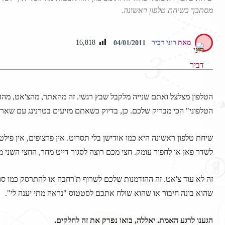
מסתבך בשיחת טלפון ראשונה.
מאת
רוני דביר
16,818
04/01/2011
הטלפון מצלצל ואתם שנייה מלקבל שבץ רגשי. זה מהאתר, מהצ'אט, מהה
הטלפוני" הכי מבריק שלכם. כן, בדיוק כשאתם מזיעים בטרנינג עם שארי
שיחת טלפון ראשונה היא כמו אודישן בלי תסריט. אין פרצופים, אין פילט
לשדר פאן או לחפור עומק. חצי מכם רוצה לסגור דייט מחר, החצי השני מ
זה לא עוד צ'אט. זה ההזדמנות שלכם לשרוף ת'רחבה או להתרסק כמו ספי
שהוא בונה חיבור או שהוא שולח אתכם לסטטוס "נראה מתי יענה לי".
הגענו לרגע האמת. יאללה, בואו נפרק את זה לחלקים.