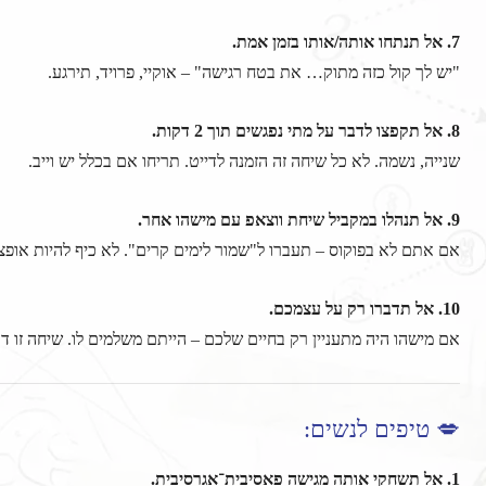
7. אל תנתחו אותה/אותו בזמן אמת.
"יש לך קול כזה מתוק… את בטח רגישה" – אוקיי, פרויד, תירגע.
8. אל תקפצו לדבר על מתי נפגשים תוך 2 דקות.
שנייה, נשמה. לא כל שיחה זה הזמנה לדייט. תריחו אם בכלל יש וייב.
9. אל תנהלו במקביל שיחת ווצאפ עם מישהו אחר.
אם אתם לא בפוקוס – תעברו ל"שמור לימים קרים". לא כיף להיות אופצי
10. אל תדברו רק על עצמכם.
אם מישהו היה מתעניין רק בחיים שלכם – הייתם משלמים לו. שיחה זו דו־כ
💋 טיפים לנשים:
1. אל תשחקי אותה מגישה פאסיבית־אגרסיבית.