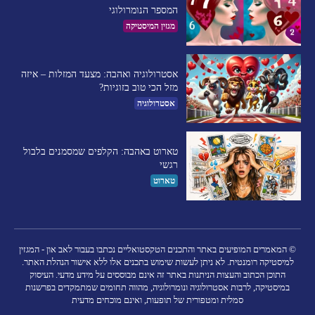
המספר הנומרולוגי
מגזין המיסטיקה
אסטרולוגיה ואהבה: מצעד המזלות – איזה
מזל הכי טוב בזוגיות?
אסטרולוגיה
טארוט באהבה: הקלפים שמסמנים בלבול
רגשי
טארוט
© המאמרים המופיעים באתר והתכנים הטקסטואליים נכתבו בעבור לאב און - המגזין
למיסטיקה רומנטית. לא ניתן לעשות שימוש בתכנים אלו ללא אישור הנהלת האתר.
התוכן הכתוב והעצות הניתנות באתר זה אינם מבוססים על מידע מדעי. העיסוק
במיסטיקה, לרבות אסטרולוגיה ונומרולוגיה, מהווה תחומים שמתמקדים בפרשנות
סמלית ומטפורית של תופעות, ואינם מוכחים מדעית