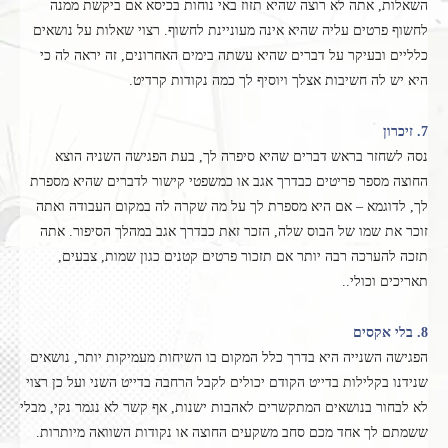
השאלות, אתה לא רוצה שהיא תזוז באי נוחות בכיסא אם ביקשת ממנה
לחשוף פרטים עליה שהיא אינה מעוניינת לחשוף. רצוי שאלות על נושאים
כלליים ובעיקר על דברים שהיא עשתה בימים האחרונים, זה יראה לה כי
היא יש לה חשיבות אצלך ויוסיף לך כמה נקודות קרדיט.
7. זיכרון
נסה לשחזר בראש דברים שהיא סיפרה לך, בעת הפגישה השניה הוצא
החוצה מספר פריטים כבדרך אגב או כמשפטי קישור לדברים שהיא מספרת
לך, לדוגמא – אם היא מספרת לך על מה שקרה לה במקום העבודה ואתה
זוכר את שמו של הבוס שלה, הזכר זאת כבדרך אגב במהלך הסיפור. אתה
תזכה להערכה רבה יותר אם תזכור פרטים קטנים כגון שמות, צבעים,
תאריכים וכולי..
8. בלי אקסים
הפגישה השנייה היא בדרך כלל המקום בו השיחות מעמיקות יותר, נושאים
שנידנו בקלילות בדייט הקודם יכולים לקבל הרחבה בדייט השני ועל כן רצוי
לא לבחור בנושאים המתקשרים לאהבות ישנות, אף קשר לא נגמר נקי, מבלי
ששמתם לך אחד מכם סחב משקעים החוצה או נקודות השוואה מיותרות.