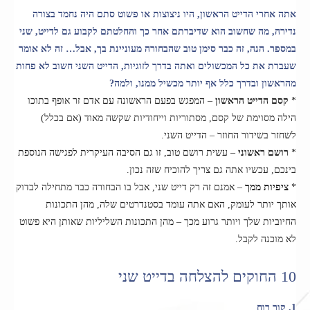
אתה אחרי הדייט הראשון, היו ניצוצות או פשוט סתם היה נחמד בצורה
נדירה, מה שחשוב הוא שדיברתם אחר כך והחלטתם לקבוע גם לדייט, שני
במספר. הנה, זה כבר סימן טוב שהבחורה מעוניינת בך, אבל… זה לא אומר
שעברת את כל המכשולים ואתה בדרך לזוגיות, הדייט השני חשוב לא פחות
מהראשון ובדרך כלל אף יותר מכשיל ממנו, ולמה?
*
קסם הדייט הראשון
– המפגש בפעם הראשונה עם אדם זר אופף בתוכו
הילה מסוימת של קסם, מסתוריות וייחודיות שקשה מאוד (אם בכלל)
לשחזר בשידור החוזר – הדייט השני.
*
רושם ראשוני
– עשית רושם טוב, זו גם הסיבה העיקרית לפגישה הנוספת
בינכם, עכשיו אתה גם צריך להוכיח שזה נכון.
*
ציפיות ממך
– אמנם זה רק דייט שני, אבל בו הבחורה כבר מתחילה לבדוק
אותך יותר לעומק, האם אתה עומד בסטנדרטים שלה, מהן התכונות
החיוביות שלך ויותר גרוע מכך – מהן התכונות השליליות שאותן היא פשוט
לא מוכנה לקבל.
10 החוקים להצלחה בדייט שני
1. קור רוח