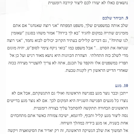
נושאים כאלו לא יעזרו לכם ליצור קירבה רומנטית
9. הביחד שלכם
שלב אותה במשפטים שלך, משפט המפתח "אני רוצה שאנחנו" אם אתם
מזמינים שתייה במקום להגיד "בא לך בירה?" אמור משהו בסגנון "שאזמין
לנו שתיה?", גם דברים קלילים בעתיד הקרוב יכולים לבוא נחמד, "אני רוצה
שנראה את הסרט…" אבל משפט כמו "בואי ניקח צימר לסופ"ש, יהיה מוגזם
מדי לשלב כזה התחלתי. הצהרת הכוונות היא נושא מאוד רגיש ועל כן אל
תפריז במשפטים אלו והקפד על תכנם, אתה לא צריך להצטייר מצידה ככזה
שאחרי הדייט הראשון רץ לקנות טבעת.
10. מגע
ייתכן וכבר נוצר מגע בפגישה הראשונה ואולי גם התנשקתם, אבל אם לא
נוצרו כל מגעים הפגישה השנייה היא המקום לכך. אם לא נוצר מגע בדייטים
הראשונים הבחורה תתקשה להסתכל עליך בצורה רומנטית.
נסה ליצור מגע קליל ותכוף, לדוגמא, ישיבה צמודה כאשר אתם מתחכחים
אחת בשניה, או מגע בידיה במהלך השיחה.
אל תמשוך את שלב הנשיקה הראשונה, זה רק יאדיר את הסיטואציה ויקשה