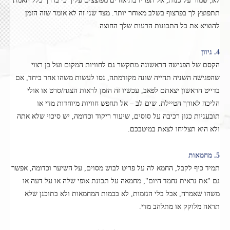
לא, שמור על כנות, אל תפריז בתיאורים מפוצצים עליך כי בדרך כלל האמת
תתפוצץ לך בפרצוף בשלב מאוחר יותר. מצד שני זה לא אומר שזה הזמן
להוציא את כל התכונות הרעות שלך החוצה.
4. גיוון
הקסם של הפגישה הראשונה מתקשר גם לחוויות המקום ועל כן רצוי
שהפגישה השניה תהייה שונה מקודמתה, נסו לעשות משהו אחר ביחד, אם
בדייט הראשון יצאתם לפאב, עכשיו זה הזמן לראות הצגה/סרט או אולי
הליכה לאורך הטיילת. שים לב – אל תחפש חוויות מיוחדות מדי או
תובעניות כגון רכיבה על סוסים, שיעור ריקוד וכדומה, יש סיכוי שלא אתה
ולא היא תצליחו לצאת במיטבכם.
5. מחמאות
תמיד כיף לקבל, החמא לה על פריט לבוש מסוים, על השיער וכדומה, אפשר
גם "את נראית נחמד היום", מחמאה על תכונת אופי שלה או על דעה או
משהו שאמרה, אבל בלי הגזמות, לא בכמות המחמאות ולא בתוכנן שלא
תראה מלוקק או מתלהב מדי.