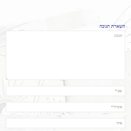
השארת תגובה
תגובה:
שם:
אימי
אתר