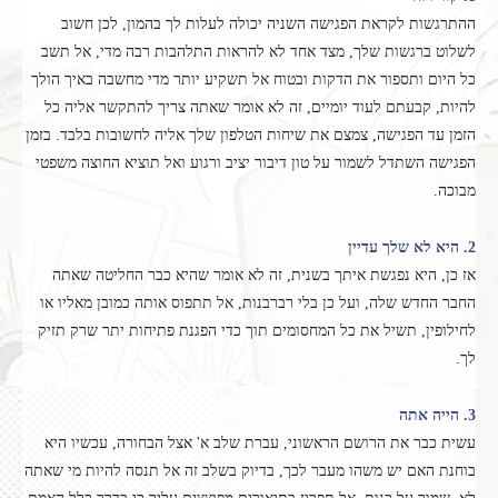
ההתרגשות לקראת הפגישה השניה יכולה לעלות לך בהמון, לכן חשוב
לשלוט ברגשות שלך, מצד אחד לא להראות התלהבות רבה מדי, אל תשב
כל היום ותספור את הדקות ובטוח אל תשקיע יותר מדי מחשבה באיך הולך
להיות, קבעתם לעוד יומיים, זה לא אומר שאתה צריך להתקשר אליה כל
הזמן עד הפגישה, צמצם את שיחות הטלפון שלך אליה לחשובות בלבד. בזמן
הפגישה השתדל לשמור על טון דיבור יציב ורגוע ואל תוציא החוצה משפטי
מבוכה.
2. היא לא שלך עדיין
אז כן, היא נפגשת איתך בשנית, זה לא אומר שהיא כבר החליטה שאתה
החבר החדש שלה, ועל כן בלי רברבנות, אל תתפוס אותה כמובן מאליו או
לחילופין, תשיל את כל המחסומים תוך כדי הפגנת פתיחות יתר שרק תזיק
לך.
3. הייה אתה
עשית כבר את הרושם הראשוני, עברת שלב א' אצל הבחורה, עכשיו היא
בוחנת האם יש משהו מעבר לכך, בדיוק בשלב זה אל תנסה להיות מי שאתה