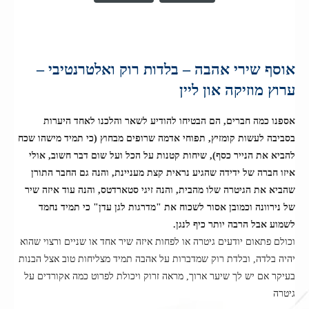
אוסף שירי אהבה – בלדות רוק ואלטרנטיבי –
ערוץ מוזיקה און ליין
אספנו כמה חברים, הם הבטיחו להודיע לשאר והלכנו לאחד היערות
בסביבה לעשות קומזיץ, תפוחי אדמה שרופים מבחוץ (כי תמיד מישהו שכח
להביא את הנייר כסף), שיחות קטנות על הכל ועל שום דבר חשוב, אולי
איזו חברה של ידידה שהגיע נראית קצת מעניינת, והנה גם החבר התורן
שהביא את הגיטרה שלו מהבית, והנה זיגי סטארדטס, והנה עוד איזה שיר
של נירוונה וכמובן אסור לשכוח את "מדרגות לגן עדן" כי תמיד נחמד
לשמוע אבל הרבה יותר כיף לנגן.
וכולם פתאום יודעים גיטרה או לפחות איזה שיר אחד או שניים ורצוי שהוא
יהיה בלדה, ובלדת רוק שמדברות על אהבה תמיד מצליחות טוב אצל הבנות
בעיקר אם יש לך שיער ארוך, מראה זרוק ויכולת לפרוט כמה אקורדים על
גיטרה