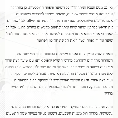
ואז גם מגיע הצבא ואיתו הולך כל השיער והפוזה הרוקסטית, כן בהתחלה
עוד אנחנו מנסים לשמר שאריות, יוצאים בשישי למסיבות במועדונים
אלטרנטייבים ומשתוללים שאדי וודר מתחיל לשיר את alive אבל שמזיזים
את הראש כבר אין שיער שיזוז איתו ופתאום מרגישים בוגרים לרגע, אבל רק
לאחד כי אחרי הצבא אנחנו מבטיחים לעצמנו, אחרי הצבא אנחנו נחזור לגדל
שיער ונחזור לפוזה ונשחזר את תקופת התיכון הפרועה.
ובאמת הגחל עדיין קיים ואנחנו מקיימים הבטחות וכבר חצי שנה לפני
השחרור מתחילים להתחמק מהרס"ר שלא יתפוס אותנו עם שיער קצת ארוך
מדי והנה תשעה חודשים אחרי השחרור ואנחנו שוב ילדי החופש, אבל הפעם
ללא מטרה מוגדרת נכנסות התובנות הארציות- עבודה, לימודים , כסף…
ועוד קצת אחרי זה גם השיער הארוך יורד לו ומוזיקת הרוק המחאתית
מוחלפת במוזיקה רגועה יותר ולבסוף מסתכמת ברובה להגדרה "מה שיש
ברדיו".
והנה מגיע לו עוד אוסף מוזיקה , שירי אהבה, אוסף שרובו מורכב מרסיסי
נוסטלגיה, בלדות רוק משנות השבעים, השמונים, אך בעיקר שנות התשעים