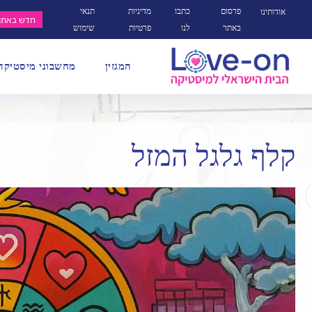
פרסום
כתבו
מדיניות
תנאי
אודותינו
חדש באתר
באתר
לנו
פרטיות
שימוש
המגזין
מחשבוני מיסטיקה
קלף גלגל המזל