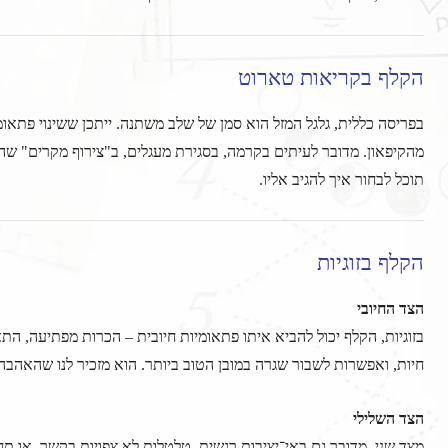
הקלף בקריאות טארוט
בפריסה כללית, גלגל המזל הוא סמן של שלב משתנה. ייתכן ששינוי פתאומי
מהקיפאון. מדובר לעיתים בקרמה, בסגירת מעגלים, ב"צירוף מקרים" שה
תוכל לבחור איך להגיב אליו.
הקלף בזוגיות
הצד החיובי
בזוגיות, הקלף יכול להביא איתו פתאומיות חיובית – הכרות מפתיעה, התא
חיות, ואפשרות לשבור שגרה במובן הטוב ביותר. הוא מזכיר לנו שהאהבה 
הצד השלילי
מצד שני, מדובר גם באי־יציבות רגשית, טלטלות לא צפויות בקשר, או תח