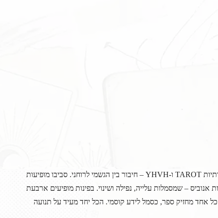
במרכז הקלף נמצא גלגל גדול עם האותיות TAROT ו-YHVH – חיבור בין הגשמי לרוחני. סביבו מופיעות
סфинקס, נחש ודמות אנוביס – שמסמלות עלייה, נפילה ושינוי. בפינות מופיעים ארבעת
כל אחד מחזיק ספר, כסמל לידע קוסמי. הכל יחד מעיד על תנועה