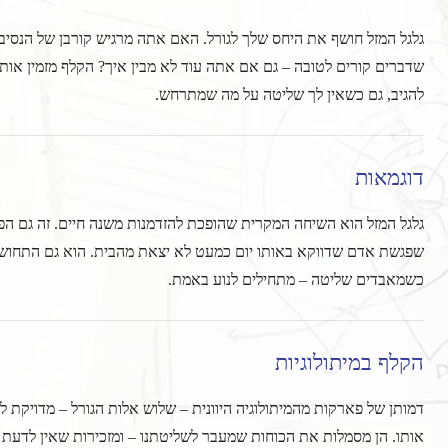
גלגל המזל חושף את היחס שלך לגורל. האם אתה מרגיש קורבן של הנסיב
שדברים קורים לטובה – גם אם אתה עוד לא מבין איך? הקלף מזמין אותך
להגיב, גם כשאין לך שליטה על מה שמתרחש.
דוגמאות
גלגל המזל הוא השיחה המקרית שהופכת להזדמנות משנה חיים. זה גם הפי
שפגשת אדם שדווקא באותו יום כמעט לא יצאת מהבית. הוא גם התחושה 
כשמאבדים שליטה – מתחילים לנוע באמת.
הקלף במיתולוגיות
דמותן של פארקות מהמיתולוגיה היוונית – שלוש אלות הגורל – מדויקת ל
אותו. הן מסמלות את הכוחות שמעבר לשליטתנו – ומזכירות שאין לדעת מת