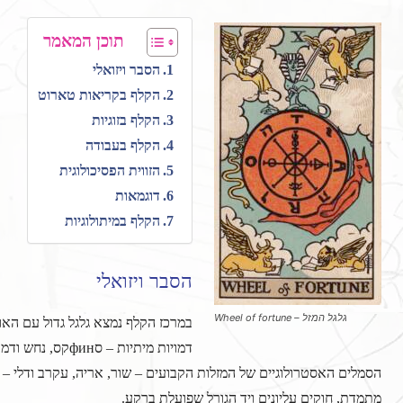
תוכן המאמר
הסבר ויזואלי
הקלף בקריאות טארוט
הקלף בזוגיות
הקלף בעבודה
הזווית הפסיכולוגית
דוגמאות
הקלף במיתולוגיות
הסבר ויזואלי
גלגל המזל – Wheel of fortune
דמויות מיתיות – 
הסמלים האסטרולוגיים של המזלות הקבועים – שור, אריה, עקרב ודלי – 
מתמדת, חוקים עליונים ויד הגורל שפועלת ברקע.