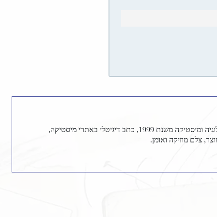
מנהל ועורך ראשי באתר לאב און, עוסק באסטרולוגיה ומיסטיקה משנת 1999, כתב דיגיטלי באתרי מיסטיקה,
צר, צלם מוזיקה ואומן.