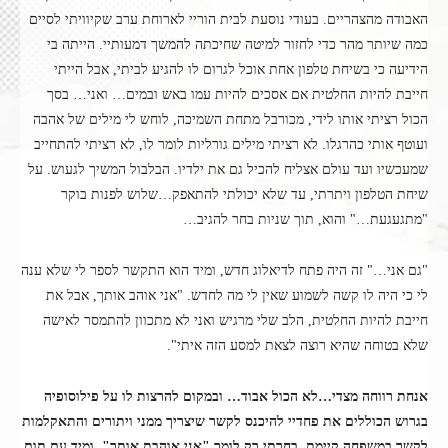
האבודה מהצהריים. בעודי נוסעת לבית הוריי לארוחת ערב שקיוויתי לסיים
כמה שיותר מהר כדי לחזור למיטה שחיכתה להמשך דמעותיי. הייתה בי
הידיעה כי בשיחת טלפון אחת אוכל לגרום לו להגיע לביתי, אבל הייתי
חייבת להיות החלטית אם אסכים להיות עמו באש ובמים… ואני… בסך
הכול רציתי אותו לידי, מכורבל מתחת השמיכה, לוחש לי מילים של אהבה
ועוטף אותי כהרגלו. לא רציתי מילים גורליות לומר לו, לא רציתי להתחייב
שמעכשיו ועד עולם אצליח להכיל גם את ילדיו. הבלבול המשיך לגעוש. על
שיחת הטלפון ויתרתי, עד שלא יכולתי להתאפק…שלוש לפנות בוקר
"מתגעגעת…" והוא, תוך שניות בחר להגיב…
"גם אני…" זה היה פתח לדיאלוג חדש, ומיד הוא התקשר לספר לי שלא ענה
לי כי היה לו קשה לשמוע שאין לי מה לחדש. "אני אוהב אותך, אבל את
חייבת להיות החלטית, הלב שלי מרגיש ואני לא מתכוון להתמסר לאישה
שלא בטוחה שהיא רוצה לצאת למסע הזה איתי".
אנחת רווחה מצדי…לא הכול אבוד… ובמקום להרצות לו על פילוסופיה
בגרוש הכוללים את פחדיי להיכנס לקשר שיצריך ממני ויתורים והתאקלמות
לקשר במשפחה קיימת, בחרתי רק לומר "אני אוהבת אותך". ומיד עם תום