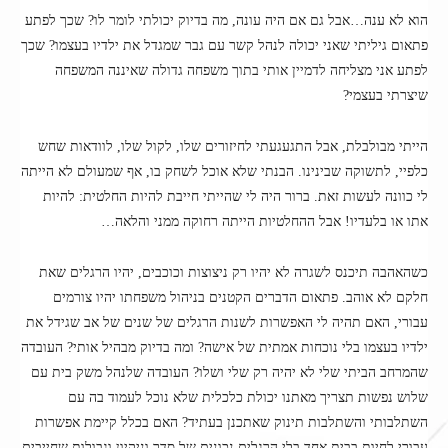
הוא לא ענה…אבל גם אם היה עונה, מה בדיוק יכולתי לומר לו? שכך לפתע
פתאום גיליתי שאני יכולה לנהל קשר עם גבר שמגדל את ילדיו בעצמו? שכך
לפתע אני מצליחה לדמיין אותי בתוך משפחה גדולה שאיננה המשפחה
שיצרתי בעצמי?
הייתי מבולבלת, אבל התגעגעתי לחיזורים שלו, לקול שלו, לוודאות שחש
כלפיי, לתשוקה שבינינו. הבנתי שלא אוכל לשחק בו, אף שמעולם לא הייתה
לי כוונה לעשות זאת. ברור היה לי שהייתי חייבת להיות החלטית: להיות
אתו או בלעדיו! אבל ההחלטיות הייתה רחוקה ממני והלאה…
כשהאהבה תיכנס לשגרה לא יהיו רק ניצוצות וכוכבים, יהיו הרגלים שאת
חלקם לא אוהב. פתאום הדברים הקטנים בניהול משפחתו יהיו צורמים
עבורי, האם תהיה לי האפשרות לשנות הרגלים של שנים של אב שגידל את
ילדיו בעצמו בלי נוכחות אמתית של אישה? ומה בדיוק מבהיל אותי? העובדה
שהמרחב הביתי שלי לא יהיה רק שלי ושלו? העובדה שלנהל משק בית עם
שלוש נפשות תצריך מאתנו יכולת כלכלית שלא נוכל לעמוד בה עם
השתלבותי והשתלבות תינוק שאתכנן בעתיד? האם בכלל קיימת אפשרות
עבורי לחיות בבית אחד בלי הרגלים נכונים של סדר וניקיון וגבולות שחייבים