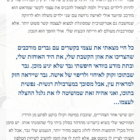
להיות לילדים בעיניי? ולמה לעזאזל להכניס את עצמי לקשר שמראש הוא
מורכב ומיועד אולי לאישה גרושה עם שני ילדים משלה ולא לרווקה
שנחשבת גם אטרקטיבית שמסוגלת למצוא לעצמה קשר פשוט יותר. אלא
שמורכבות מעולם לא הייתה הבעיה שלי. אולי ההפך הוא הנכון.
כל חיי מצאתי את עצמי בקשרים עם גברים מורכבים
שהצריכו את אוזן הקשבת שלי, את היד האוחזת שלי,
ובתת מודע בוודאי חיפשתי גבר שלא יגיע מוכן. גבר
שבתוכו זקוק לאיחוי ולריפוי של אישה. גבר שייראה חזק
למראית עין, אבל מסובך במערבולת רגשית- נפשית
בתוכו, ואני אהיה זאת שמושיטה לו את גלגל ההצלה
לעצמו…
יום שישי אחר הצהריים, שוכבת במיטה וקולו בוקע לפתע מן הרדיו.
המוזיקאי שלי בשיא כישרונו מהדהד בסלון ביתי בלי שהזמנתי אותו. יש סימן
גדול מכך? הדמעות החלו לזלוג בקצב מהיר יותר, הגעגוע שלי גבר, אבל לא
העזתי לצייץ לו בווטס אפ, אלא לתת לו את הזמן להשיב לשיחת הטלפון