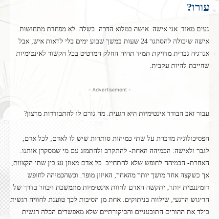
עורו?
נעים מאוד. אני אישה. אישה במלוא הדרה. בשלה. לא מפחדת מתחושות.
אישה שיכולה להסתגר 24 שעות במשך שבוע ימים בלי לראות איש, אבל
אנרגיה גברית מדויקת תמיד תהיה החלק המרטיט בכל הקשור לאינטימיות
שחייבת להיות עקבית.
- Advertisement -
עבור זאב הבודד אינטימיות היא רגעית. מה גורם לו להתבודדות מרצון?
הפסיכולוגיה מדברת על שתי כמיהות סותרות שיש לו לאדם, לכל אדם,
לגבר ולאישה: הכמיהה האחת- להתקרב ולהתמזג עם מי שמסקרן אותנו.
האחרת- הכמיהה לחופש שלא להתחייב. כל אדם מאוזן נע בין שתי הקצוות,
אך כשקצה אחד מושך יותר מהאחר, האיזון מופר. וכשהכמיהה לחופש
דומיננטית יותר, יתקשה האדם לחוות אינטימיות מתמשכת ויבחר בדרך של
הריגוש הרגעי, שילווה בניתוקים. אחת מן הסיבות לכך טוענת לחוויה רגשית
כילד את ההורים התובעניים והביקורתיים שלא מאפשרים הכלה רגשית