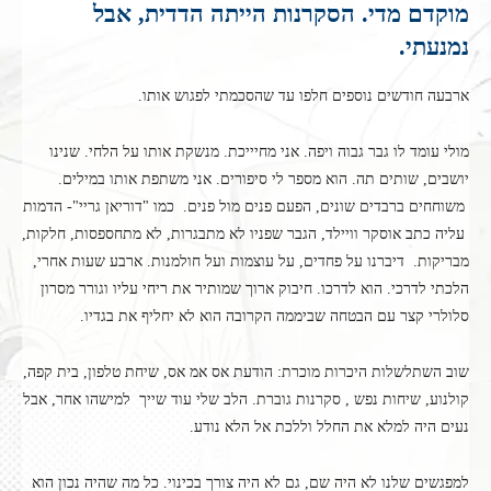
מוקדם מדי. הסקרנות הייתה הדדית, אבל
נמנעתי.
ארבעה חודשים נוספים חלפו עד שהסכמתי לפגוש אותו.
מולי עומד לו גבר גבוה ויפה. אני מחיייכת. מנשקת אותו על הלחי. שנינו
יושבים, שותים תה. הוא מספר לי סיפורים. אני משתפת אותו במילים.
משוחחים ברבדים שונים, הפעם פנים מול פנים. כמו "דוריאן גריי"- הדמות
עליה כתב אוסקר וויילד, הגבר שפניו לא מתבגרות, לא מתחספסות, חלקות,
מבריקות. דיברנו על פחדים, על עוצמות ועל חולמנות. ארבע שעות אחרי,
הלכתי לדרכי. הוא לדרכו. חיבוק ארוך שמותיר את ריחי עליו וגורר מסרון
סלולרי קצר עם הבטחה שביממה הקרובה הוא לא יחליף את בגדיו.
שוב השתלשלות היכרות מוכרת: הודעת אס אמ אס, שיחת טלפון, בית קפה,
קולנוע, שיחות נפש , סקרנות גוברת. הלב שלי עוד שייך למישהו אחר, אבל
נעים היה למלא את החלל וללכת אל הלא נודע.
למפגשים שלנו לא היה שם, גם לא היה צורך בכינוי. כל מה שהיה נכון הוא