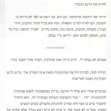
לחוות את הרגע הנוכחי.
הייתי יפה ורהוטה ומרשימה. וגם הוא. אני רוצה או לא? לא הייתה בי
תשובה, וגם לא הייתה בי השאלה. הנה הוא מכיל הכול. מתבונן, חודר
בעיניו, משוחח, מקשיב, מנשק נכון, מחבק מדויק. לאורך תקופה, ובלי כל
סימן, הטלפון לפתע דמם. דוריאן גריי נעלם…
- Advertisement -
מעולם לא נעלמו לי. לרוב הייתי זאת שהולכת, ותמיד אחרי הסבר בהיר.
תהיתי למה, למרות הידיעה שהתנהגות כזאת אינה קשורה אלי. מרגע לרגע
הסקרנות הפכה לאדישות.
שבועיים אחרי הוא שלח לי הודעה, בדיוק כשהפסקתי לחפש אמתלות
להתנהגותו: "היי…" ומיד התפתחה השיחה שציפיתי לה. הוא התחיל
להסביר שיש בו הצד הזה שחייב להתנתק מהעולם כשיש רעשים
מסביב, אבל זה לא קשור אלי, כי איתי לא קיים רעש בכלל, אלא שלווה של