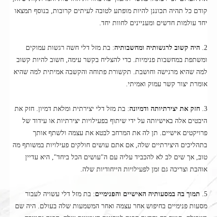
קודם כל תהיה תכוננן להיות מופתע לטובה לעיתים קרובות, בנוסף תמצאו
יחד עולמות חדשים ומעניינים לחוות יחד.
2.
היה קשוב לרגשותיה ומחשבותיה
: בת מזל דלי חשה רגשות עמוקים
ומשתפת במחשבות פנימיות. כדי להצליח בקשר עימה, חשוב להיות קשוב
למה שהיא מרגישה וחושבת. תקשורת פתוחה והקשבה אמיתית למה שהיא
אומרת יצור קשר עמוק ואמיתי.
3.
חזק את יצירתיותה ודמיונה
: בת מזל דלי יצירתית ומלאת דמיון. חזק את
היבטים אלה באישיותה על ידי שיתוף בפעילויות יצירתיות או עידוד של
פרויקטים אישיים. תן לה את המרחב לבטא את עצמה ולשתף אותך
בתהליכים היצירתיים שלה, אם אתם עושים חולקים פעילויות במשותף מה
טוב, אך שים לב לא להכביד עליה עם ה"עושים הכל ביחד", היא עדיין
אוהבת וצריכה גם זמן לפעילויות הייחודיות שלה.
5.
תמוך בה במסעותיה האישיים והפנימיים
: בת מזל דלי עשויה לעבור
מסעות פנימיים בחיפוש אחר עצמה ואחר המשמעות שלה בעולם. היה שם