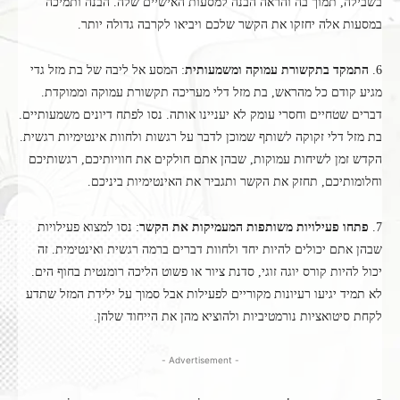
בשבילה, תמוך בה והראה הבנה למסעות האישיים שלה. הבנה ותמיכה
במסעות אלה יחזקו את הקשר שלכם ויביאו לקרבה גדולה יותר.
6.
התמקד בתקשורת עמוקה ומשמעותית
: המסע אל ליבה של בת מזל גדי
מגיע קודם כל מהראש, בת מזל דלי מעריכה תקשורת עמוקה וממוקדת.
דברים שטחיים וחסרי עומק לא יעניינו אותה. נסו לפתח דיונים משמעותיים.
בת מזל דלי זקוקה לשותף שמוכן לדבר על רגשות ולחוות אינטימיות רגשית.
הקדש זמן לשיחות עמוקות, שבהן אתם חולקים את חוויותיכם, רגשותיכם
וחלומותיכם, תחזק את הקשר ותגביר את האינטימיות ביניכם.
7.
פתחו פעילויות משותפות המעמיקות את הקשר
: נסו למצוא פעילויות
שבהן אתם יכולים להיות יחד ולחוות דברים ברמה רגשית ואינטימית. זה
יכול להיות קורס יוגה זוגי, סדנת ציור או פשוט הליכה רומנטית בחוף הים.
לא תמיד יגיעו רעיונות מקוריים לפעילות אבל סמוך על ילידת המזל שתדע
לקחת סיטואציות נורמטיביות ולהוציא מהן את הייחוד שלהן.
- Advertisement -