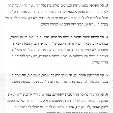
3.
אל תפקפק באמונותיה ובערכים שלה
: בת מזל דלי נוטה להיות מחוברת
לערכים רוחניים ואינטלקטואליים. התעלמות או ביקורת על אמונות אלה
יכולים לגרום לה להרגיש שאינה מובנת או מוערכת, לא רק שאסור לך לזלזל
בערכיה, עדיף שערכיך יהיו זהים או לפחות דומים.
4.
אל תצפה ממנה להיות הגיונית כל הזמן
: הדליות פועלות באופן מקורי,
במודע או כתוצאה, יש להן את הקטע שלהן ועל פי רוב התוצאה יוצאת
מיוחדת, לא תמיד פרקטית, אבל בתמונה הכללית בנות מזל דלי פועלות
בצורה הגיונית והן משיגות מטרות ארציות מכובדות, רק צריך ללמוד את
הדרך שלהן.
5.
אל תתחשבן איתה
: כן, זה ממש חוק בל יעבור, פשוט אל, וזה מתחיל
בכסף וממשיך למי עשה מה.. .אתה לא רוצה לקבל ממנה שטיפת מוסר.
6.
אל תתנהל בחוסר התחשבות לאחרים
: בנות מזל דלי אוהבת לראות את
עצמן כהומניות, נכון שלעיתים הן מפספסים ולא כל ההגדרות שלהם באמת
למען האחר (לדעתן כן), אבל הן מכוונות לטוב ולא יוכלו להסתדר עם