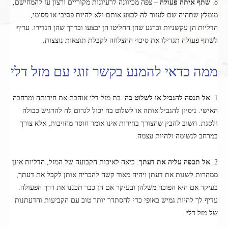
8.
שתף איתה פעולה
– צפה מכיוונה לרעיונות מקוריים ורצון עז להמחישם,
מומלץ שתהיה שם לעזור לה לבצע אותם ולא להיות פסיבי או פסימי,
הדליות הן עקשניות וברגע שהן החליטו הן יבצעו ובדרך שהן הגדירו. עדיף
לשתף פעולה תגדילו את סיכוי ההצלחה לקבלת תוצאות נוצצות.
ממה כדאי להמנע בקשר זוגי עם מזל דלי
1.
אל תנסה להגביל או לשלוט בה
: בת מזל דלי אוהבת את חירותה ומרחבה
האישי. ניסיון להגביל אותה או לשלוט בה יכול לגרום לה להרגיש כבולה
ולסגת. חשוב להבין שהצורך בחירות אינו אומר חוסר מחויבות, אלא צורך
במרחב לנשימה ולהיות עצמה.
2.
אל תכפה עליה את דעתך
: כיאה לאיכות הקבועה של המזל, הדליות אינן
ממהרות לשנות את דעתן ויהיה מאוד קשה להכריח אותן לקבל את דעתך,
בעיקר אם היא הפוכה משלהן ובעיקר אם הן כבר תכננו את דרך הפעולה.
עדיף לך להיות גמיש באופי כדי להסתדר יותר טוב עם הקביעות והדעתנות
של מזל דלי.