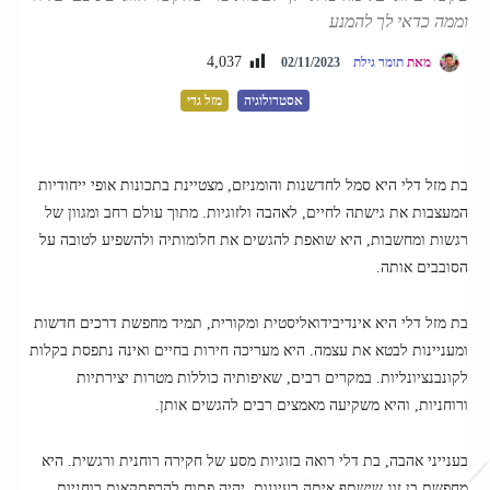
וממה כדאי לך להמנע
4,037
מאת
תומר גילת
02/11/2023
אסטרולוגיה
מזל גדי
בת מזל דלי היא סמל לחדשנות והומניזם, מצטיינת בתכונות אופי ייחודיות
המעצבות את גישתה לחיים, לאהבה ולזוגיות. מתוך עולם רחב ומגוון של
רגשות ומחשבות, היא שואפת להגשים את חלומותיה ולהשפיע לטובה על
הסובבים אותה.
בת מזל דלי היא אינדיבידואליסטית ומקורית, תמיד מחפשת דרכים חדשות
ומעניינות לבטא את עצמה. היא מעריכה חירות בחיים ואינה נתפסת בקלות
לקונבנציונליות. במקרים רבים, שאיפותיה כוללות מטרות יצירתיות
ורוחניות, והיא משקיעה מאמצים רבים להגשים אותן.
בענייני אהבה, בת דלי רואה בזוגיות מסע של חקירה רוחנית ורגשית. היא
מחפשת בן זוג שישתף איתה רעיונות, יהיה פתוח להרפתקאות רוחניות