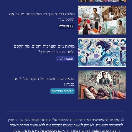
מזלות בבית: איך כל מזל באמת מעצב את
החלל שלו
12 המזלות
מזלות מים ומערכות יחסים: מה הקסם
ולמה זה כל כך מסובך?
אסטרולוגיה
אז את שוב חולמת על האקס שלך? מה
נסגר?!
חלומות ופירושם
© המאמרים המופיעים באתר והתכנים הטקסטואליים נכתבו בעבור לאב און - המגזין
למיסטיקה רומנטית. לא ניתן לעשות שימוש בתכנים אלו ללא אישור הנהלת האתר.
התוכן הכתוב והעצות הניתנות באתר זה אינם מבוססים על מידע מדעי. העיסוק