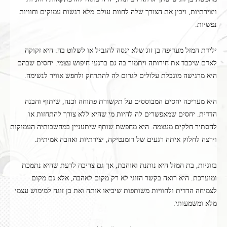
ויצירתיות, ויבין את הצורך שלה לחוות עולם מלא רגשות עמוקים וחוויות
נפשיות.
ילידת המזל מעדיפה בן זוג שלא ינסה להגביל או לשלוט בה. היא זקוקה
לאדם שיכבד את חירותה ויתמוך בה גם ברגעי חיפוש עצמי. יחסים שבהם
היא מרגישה מוגבלת עלולים לגרום לה להתרחק ולחפש אוויר לנשימה.
היא מעריכה יחסים המבוססים על תקשורת פתוחה וכנה, שיתוף והבנה
הדדית. יחסים שמאפשרים לה להיות מי שהיא ללא צורך להתחזות או
להסתיר חלקים מעצמה. היא מחפשת שותף שיתעניין במחשבותיה העמוקות
וירצה לחלוק איתה רגעים של רומנטיקה, יצירתיות ואהבה אמיתית.
בזוגיות, בת המזל היא נותנת ואוהבת, אך גם צריכה לדעת שהיא נתמכת
ומוערכת. היא רואה בקשר הזוגי לא רק מקום לאהבה, אלא גם מקום
לצמיחה הדדית ולחוויות משותפות שיביאו אותה ואת בן זוגה למימוש עצמי
מלא ומשמעותי.