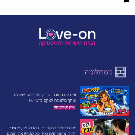
נומרולוגיה
אינדקס החזרה: טריק נומרולוגי שיעצור
אותך מלענות לאקס ב־00:47
מגזין המיסטיקה
מפת מפגשים מקריים: נומרולוגיה, מספרי
רחוב, אוטובוסים ואיך לא לפגוש את האקס