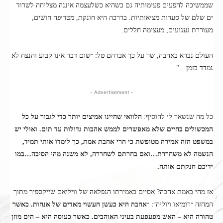
שממשיכה להפעים פעימותיה גם כשהיא כשלעצמה איננה מצליחה לשרוד
ים שלם של סערות מציאותיות. בדרכה היא חונקת, מטריפה חושים,
מעוררת געגועים, מעצימה חללים.
העולם נברא באהבה, שר על כך אברהם טל: ״שום דבר אינו קבוע והנצח לא
נמדד בזמן…"
- Advertisement -
כל מה שנשאר לי להוסיף:
הלוואי שהיינו אמיצים יותר כדי לגבור על כל
המכשולים בחיים שלא מאפשרים לממש אהבות גדולות עד תום. ואולי יש
במשפט הזה אמירה מטופשת כי הרי אהבת אמת, כך לימדו אותי תמיד,
הנשמה לא משחררת…ואם בחרתם לשחררה, לא משנה מהי הסיבה…במו
ידיכם חנקתם אותה.
אז מהי באמת אהבה? אסיים באמירתו הנפלאה של וויליאם שייקספיר מתוך
המחזה ״רומיאו ויוליה״: ״
אהבה היא כעשן העשוי מאדים של אנחות. כאשר
טהורה היא – האש מפעפעת בעיני האוהבים. כאשר כעוסה היא – הים מוזן