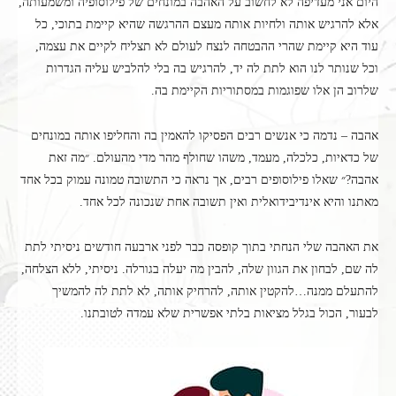
היום אני מעדיפה לא לחשוב על האהבה במונחים של פילוסופיה ומשמעותה,
אלא להרגיש אותה ולחיות אותה מעצם ההרגשה שהיא קיימת בתוכי, כל
עוד היא קיימת שהרי ההבטחה לנצח לעולם לא תצליח לקיים את עצמה,
וכל שנותר לנו הוא לתת לה יד, להרגיש בה בלי להלביש עליה הגדרות
שלרוב הן אלו שפוגמות במסתוריות הקיימת בה.
אהבה – נדמה כי אנשים רבים הפסיקו להאמין בה והחליפו אותה במונחים
של כדאיות, כלכלה, מעמד, משהו שחולף מהר מדי מהעולם. ״מה זאת
אהבה?״ שאלו פילוסופים רבים, אך נראה כי התשובה טמונה עמוק בכל אחד
מאתנו והיא אינדיבידואלית ואין תשובה אחת שנכונה לכל אחד.
את האהבה שלי הנחתי בתוך קופסה כבר לפני ארבעה חודשים ניסיתי לתת
לה שם, לבחון את הגוון שלה, להבין מה יעלה בגורלה. ניסיתי, ללא הצלחה,
להתעלם ממנה…להקטין אותה, להרחיק אותה, לא לתת לה להמשיך
לבעור, הכול בגלל מציאות בלתי אפשרית שלא עמדה לטובתנו.