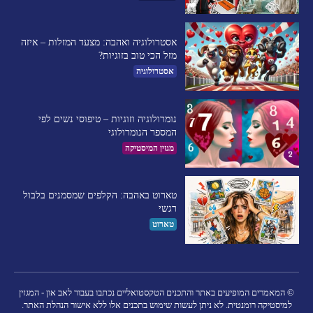
אסטרולוגיה ואהבה: מצעד המזלות – איזה
מזל הכי טוב בזוגיות?
אסטרולוגיה
נומרולוגיה וזוגיות – טיפוסי נשים לפי
המספר הנומרולוגי
מגזין המיסטיקה
טארוט באהבה: הקלפים שמסמנים בלבול
רגשי
טארוט
© המאמרים המופיעים באתר והתכנים הטקסטואליים נכתבו בעבור לאב און - המגזין
למיסטיקה רומנטית. לא ניתן לעשות שימוש בתכנים אלו ללא אישור הנהלת האתר.