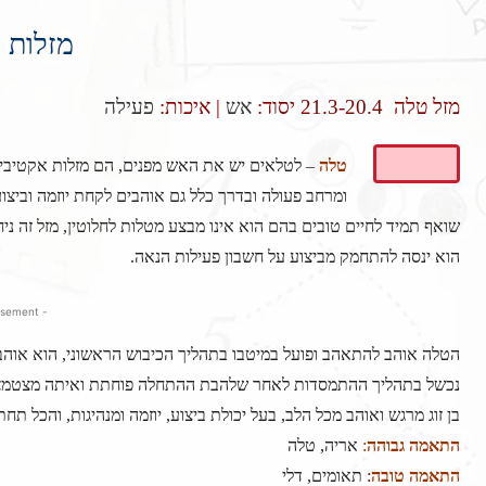
מזלות 
מזל טלה 21.3-20.4 יסוד:
אש
| איכות:
פעילה
טלה
–
לטלאים יש את האש מפנים, הם מזלות אקטיביים,
ומרחב פעולה ובדרך כלל גם אוהבים לקחת יוזמה וביצו
שואף תמיד לחיים טובים בהם הוא אינו מבצע מטלות לחלוטין, מזל זה ני
הוא ינסה להתחמק מביצוע על חשבון פעילות הנאה.
- Advertisement -
הטלה אוהב להתאהב ופועל במיטבו בתהליך הכיבוש הראשוני, הוא אוה
נכשל בתהליך ההתמסדות לאחר שלהבת ההתחלה פוחתת ואיתה מצטמצמי
בן זוג מרגש ואוהב מכל הלב, בעל יכולת ביצוע, יוזמה ומנהיגות, והכל ת
התאמה גבוהה
:
אריה, טלה
התאמה טובה
:
תאומים, דלי