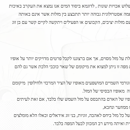
וש אכויות שונות , לדוגמא ביסוד המים אנו נמצא את העקרב באיכות
ה אסטרולוגית גבוהה יותר תתבצע בין מזלות אשר אינם באותה
עם מזלות יציבים, הקבועים או הפעילים ויתקשה לקיים קשר עם בן זוג
 על מזל מסוים, אך אם ברצוננו לקבל פרטים מדויקים יותר על אופיו
מפה זו ניתן למצוא את מיקומם של שאר כוכבי הלכת אשר גם להם
גורמי השמיים המושפעים מאופיו של הציר המרכזי ולחילופין מיקומם
 מאופיו הבסיסי של המזל.
אופיו של האדם בהתבסס על מזל השמש שלו בלבד, אם זאת לעיתים
ממוזער ונחבא,
כל מזל ביחס לאהבה, זוגיות, בני זוג אידאלים וכאלו הלא מומלצים
ית ואיתה מידע רב המכוון לבעל המפה בלבד.