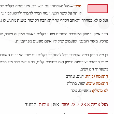
סרטן
– מזל משפחתי עם רגש רב, אינו נפתח בקלות לס
לוותר על קשר רגשי. ינסה תמיד לתמוך ולדאוג לבן זוגו 
ועל כן לא במהרה יתאהב ויסחף אחר האהבה רק שזה באמת מרגיש לו נכו
חייב אמון ובטחון במערכת היחסים ויפגע בקלות כאשר אמון זה נשבר, צרי
צרכיו. מאוד רומנטי ולפעמים שיקוליו אינם מונעים מפרקטיות.
בן מזל סרטן כמזל אקטיבי יוכל להסתדר בקלות עם שתי האכויות האחרו
יקבל הרחבת יצירתיות ודמיון ואף ריגושים קלים, בסופו של דבר מזל סרטן
משפחתי חם ויציב.
התאמה גבוהה:
דגים, עקרב
התאמה טובה:
שור, בתולה
לא מומלץ:
מאזניים, טלה
מזל אריה 23.7-23.8
יסוד:
אש
| איכות:
קבועה