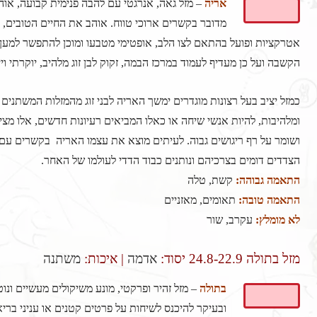
אריה
– מזל גאה, אנרגטי עם להבה פנימית קבועה, אוה
מדובר בקשרים ארוכי טווח. אוהב את החיים הטובים, לע
אטרקציות ופועל בהתאם לצו הלב, אופטימי מטבעו ומוכן להתפשר למען בן
הקשבה ועל כן מעדיף לעמוד במרכז הבמה, זקוק לבן זוג מלהיב, יוקרתי וי
כמזל יציב בעל רצונות מוגדרים ימשך האריה לבני זוג מהמזלות המשתנים (
ומלהיבות, להיות אנשי שיחה או כאלו המביאים רעיונות חדשים, אלו מצי
ושומר על רף ריגושים גבוה. לעיתים מוצא את עצמו האריה בקשרים עם בני
הצדדים דומים בצרכיהם ונותנים כבוד הדדי לעולמו של האחר.
התאמה גבוהה:
קשת, טלה
התאמה טובה:
תאומים, מאזניים
לא מומלץ:
עקרב, שור
מזל בתולה 24.8-22.9 יסוד:
אדמה
| איכות:
משתנה
בתולה
– מזל זהיר ופרקטי, מונע משיקולים מעשיים ונ
ובעיקר להיכנס לשיחות על פרטים קטנים או עניני בריא