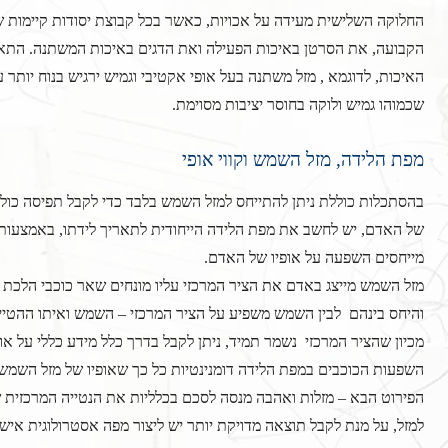
החלוקה השלישית מעידה על אכויות, כאשר בכל קבוצת יסודות קיימות של
הקבועה, את הסרטן באיכות הפעילה ואת הדגים באיכות המשתנה. התאמ
האיכות, לדוגמא , מזל משתנה בעל אופי אקטיבי וגמיש ירגיש בנוח יותר 
שכמוהו גמיש ולוקה בחוסר יציבות מסוימת.
מפת הלידה, מזל השמש וקווי אופי
בהסתכלות כוללת ניתן להתייחס למזל השמש בלבד כדי לקבל תפיסה כוללת
של האדם, יש לחשב את מפת הלידה הייחודית לתאריך לידתו, באמצעות 
מייחסים השפעה על אופיו של האדם.
מזל השמש מייצג באדם את הציר המרכזי עליו מונחים שאר כוכבי הלכת ו
והיחס בינהם לבין השמש משפיע על הציר המרכזי – השמש ואיתו ההטייה
מכיון שהציר המרכזי נשמר תמיד, ניתן לקבל בדרך כלל מידע כללי על 
השפעות הכוכבים במפת הלידה דומנינטיות כל כך שאופיו של מזל השמש 
הפירוט הבא – מזלות ואהבה מנסה לסכם בכלליות את הנטייה המרכזית של 
למזל, על מנת לקבל תוצאה מדויקת יותר יש ליצור מפה אסטרולוגית איש