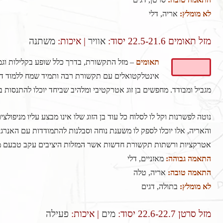
לא מומלץ:
אריה, דלי
מזל תאומים 22.5-21.6 יסוד:
אוויר
|
איכות:
משתנה
תאומים
– מזל התקשורת, בדרך כלל שופע בקלילות ו
אינטלקטואלים עם תקשורת רבה ותמיד שמח ללמוד דבר
מגביל ומבודד. מחפשים בן זוג אטרקטיבי ומלהיב שביחד יוכלו להתנסות 
נוטה לפשרנות וקל לו לסלוח כל עוד בן הזוג שלו אינו מבצע עליו מניפולצ
והאריה, אלו יוכלו לספק לו משענת נוחה וסבלנות להתמודדות עם האנרג
אטרקציות ורשתות תקשורת חדשות אשר המזלות היציבים עקב טבעם מת
התאמה גבוהה:
מאזניים, דלי
התאמה טובה:
אריה, טלה
לא מומלץ:
בתולה, דגים
מזל סרטן 22.6-22.7 יסוד:
מים
| איכות:
פעילה