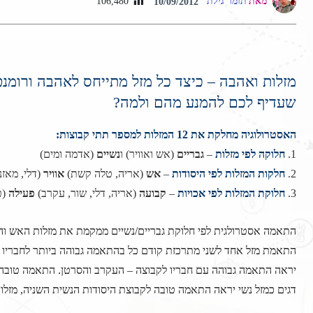
מאת
תומר גילת
106,480
10/09/2012
מזלות ואהבה – כיצד כל מזל מתייחס לאהבה ורומנ
שעדיף לכם להמנע מהם ולמה?
האסטרולוגיה מחלקת את 12 המזלות למספר תתי קבוצות:
1.
חלוקה לפי מזלות
–
גבריים
(אש ואוויר) ו
נשיים
(אדמה ומים)
2.
חלקות המזלות לפי היסודות
–
אש
(אריה, טלה קשת)
אוויר
(דלי, מאזנ
3.
חלוקת המזלות לפי אכויות
–
קבועה
(אריה, דלי, שור, עקרב)
פעילה
(ט
התאמה אסטרולגית לפי חלוקת גבריים/נשיים ממקמת את מזלות האש והא
התאמת מזל אחד לשני מתרכזת קודם כל בהתאמה גבוהה ביותר לחבריו ליס
יראה התאמה גבוהה עם חבריו לקבוצה – העקרב והסרטן. התאמה טובה ת
דגים כמזל נשי יראה התאמה טובה לקבוצת היסודות הנשית השניה, מזלות