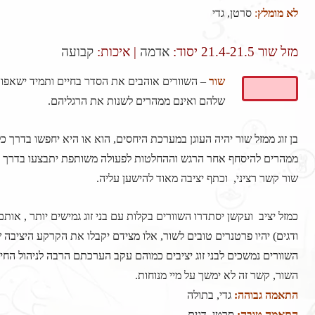
לא מומלץ
:
סרטן, גדי
מזל שור 21.4-21.5
יסוד:
אדמה
| איכות:
קבועה
שור
– השוורים אוהבים את הסדר בחיים ותמיד ישאפו 
שלהם ואינם ממהרים לשנות את הרגליהם.
בן זוג ממזל שור יהיה העוגן במערכת היחסים, הוא או היא יחפשו בדרך כל
ממהרים להיסחף אחר הרגש וההחלטות לפעולה משותפת יתבצעו בדרך כל
שור קשר רציני, וכתף יציבה מאוד להישען עליה.
כמזל יציב ועקשן יסתדרו השוורים בקלות עם בני זוג גמישים יותר , אות
ודגים) יהיו פרטנרים טובים לשור, אלו מצידם יקבלו את הקרקע היציבה
השוורים נמשכים לבני זוג יציבים כמוהם עקב הערכתם הרבה לניהול החיים
השור, קשר זה לא ימשך על מיי מנוחות.
התאמה גבוהה:
גדי, בתולה
התאמה טובה:
סרטן, דגים