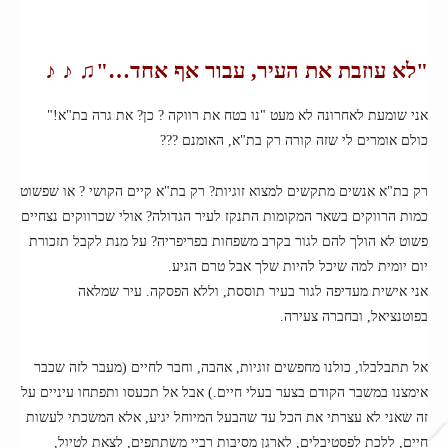
"לא עוזבת את העיר, עבור אף אחד…"♫ ♪ ♪
אני שומעת לאחרונה לא מעט "נו בטח את רווקה ? כן? את גרה בת"א!"
כולם אומרים לי שזה קורה רק בת"א, האומנם ???
רק בת"א אנשים מתקשים למצוא זוגיות? רק בת"א קיים הקושי ? או שפשוט
כמות הרווקים בשאר המקומות התנקז לעיר הגדולה? אולי שכרווקים נצחיים
פשוט לא הולך להם לגור בקרב משפחות בפריפריה? על מנת לקבל תזכורת
יום יומית למה שיכל להיות שלך אבל טרם הגיע.
אני אישית מעדיפה לגור בעיר תוססת, וללא הפסקה. עיר שמלאה
בפוטנציאל, ובחברה צעירה.
אל תתבלבלו, כולנו מחפשים זוגיות, אהבה, וחבר לחיים (מעבר לזה שכבר
אימצנו במשבר הקודם בצער בעלי חיים.) אבל אל תכעסו ותפתחו עיניים על
זה שאני לא עצרתי את הכל עד שהבעל המיוחל יגיע, אלא המשכתי לעשות
חיים, ללכת לפסטיבלים, לארגן מסיבות רביי משתתפים, לצאת לטיול,