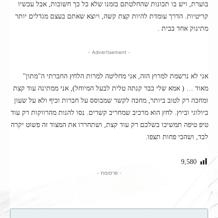
בוערת, ויש בו תכונות שהחלטתם בזמנו שלא כל כך חשובות, אבל עכשיו
קריטיות. הדרך עומדת להיות קצת קשה, ויוצא שאתם בעצם מגדלים יותר
מתינוק אחד בבית .
- Advertisement -
אני לא נרשמת למרוץ הזה, אני מחליטה למרות הלחץ החברתי ה"מתון"
מאוד … ( אמא שלי כבר קנתה טלית לבעל המיוחל), אני ממתינה עוד קצת
ומחכה רק לטוב ביותר, מחכה לקשר שמבוסס על חברות וכיף ולא על שעון
ביולוגי וביוץ. לחץ הוא מרכיב שמחריב קשרים. נסו להנות מהרווקות רק עוד
טיפ טיפה תמשיכו בשלכם רק עוד קצת, ושתחררו את המצוד זה פשוט יקרה
לבד, ושהכי פחות תצפו.
9,580
- פרסומת -