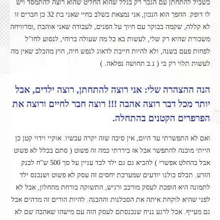
בשביל להתחתן עם הגבר רק בגלל שהוא החליט שהוא רוצה להתמסד ויש
לו דופק. ההפך הוא הנכון, אני נמצאת בשלב בחיי שאני בת 32 כן חברים זו
לא קללה, שקמה בבוקר עם חיוך על הפנים, לעבודה שאני אוהבת ,ומרוויחה
משכורת שהיא רק שלי, לעשות בא כל מה שעולה ברוחי, לנסוע לחו"ל
לפחות פעם בשנה, ולא להיות חייבת לדאוג לנפש חיה, חוץ מהכלב שאין מה
לעשות תלוי רק בי ( נ.ב תחושה נפלאה. )
הנה ההצהרה שלי: אני רוצה להתחתן, רוצה ילדים, אבל
יותר מכל דבר רוצה אהבה !!! רוצה חבר לחיים ורוצה את
הפרפרים הקטנים בהתחלה.
ואם לא התפשרתי עד היום, אין סיבה שזה יקרה עכשיו. אוקיי וידוי קטן כן
הייתי מוכנה להתפשר אבל אז ביררתי כמה זה פשוט ( סתם בכלל לא פשוט
אבל בהחלט אפשרי ) להביא גם גם ילד לבד עניין על סך 500 ש"ח לבנק
הזרע. תכלס כולנו יודעים שמערכת יחסים זה עסק לא פשוט ושנכנס ילד
לתמונה היא הופכת לעסק מורכב ורגיש, התשוקה בורחת מהחלון, אבל לא
לפני שהיא לוקחת איתה את הסבלנות וההבנה. להיות הורים זה מדהים אבל
גם מעייף. אבל לרגע נניח שנכנסתם לעסק הזה עם מישהו שאהבה שם לא