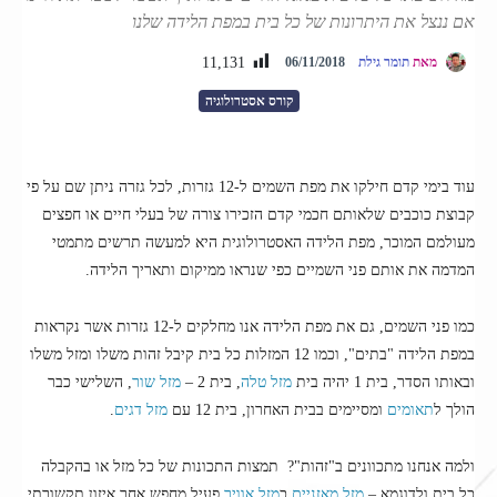
אם ננצל את היתרונות של כל בית במפת הלידה שלנו
11,131
מאת
תומר גילת
06/11/2018
קורס אסטרולוגיה
עוד בימי קדם חילקו את מפת השמים ל-12 גזרות, לכל גזרה ניתן שם על פי
קבוצת כוכבים שלאותם חכמי קדם הזכירו צורה של בעלי חיים או חפצים
מעולמם המוכר, מפת הלידה האסטרולוגית היא למעשה תרשים מתמטי
המדמה את אותם פני השמיים כפי שנראו ממיקום ותאריך הלידה.
כמו פני השמים, גם את מפת הלידה אנו מחלקים ל-12 גזרות אשר נקראות
במפת הלידה "בתים", וכמו 12 המזלות כל בית קיבל זהות משלו ומזל משלו
ובאותו הסדר, בית 1 יהיה בית
מזל טלה
, בית 2 –
מזל שור
, השלישי כבר
הולך ל
תאומים
ומסיימים בבית האחרון, בית 12 עם
מזל דגים
.
ולמה אנחנו מתכוונים ב"זהות"? תמצות התכונות של כל מזל או בהקבלה
כל בית ולדוגמא –
מזל מאזניים
כ
מזל אוויר
פעיל מחפש אחר איזון תקשורתי