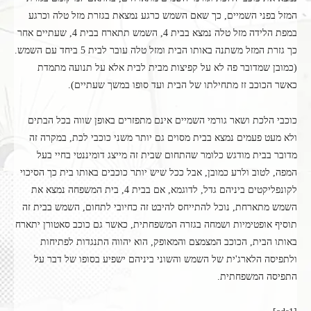
המזל בפני השמיים, כך שאם השמש כרגע נמצאת בגזרת מזל טלה וכרגע
במפת הלידה מזל טלה נמצא בבית 4, השמש תתארח בבית 4, שעתיים אחר
כך גזרת המזל משתנה באותו הבית ומזל טלה עובר לבית 5 ביחד עם השמש.
(כמובן שמדובר פה לא על קפיצות מבית לבית אלא על תנועה מתמדת
כאשר הכוכב זז מתחילתו של הבית ועד סופו במשך שעתיים).
כוכבי הלכת ושאר גורמי השמיים אינם מתפזרים באופן שווה בכל הבתים
ולא מעט פעמים נמצא בבית מסוים גם יותר משני כוכבי לכת, במקרה זה
מדובר בבית מודגש כלומר שהתחום שבית זה מייצג דומיננטי בחיי בעל
המפה, לטוב ולרע כמובן, אבל ככל שיש יותר כוכבים באותו בית כך הסיכוי
לקונפליקטים ביניהם גדל, לדוגמא, אם בבית 4, בית המשפחה נמצא את
השמש מתארחת, נוכל להתייחס להיבט זה כחיובי לתחום, השמש בבית זה
תוסיף אופטימיות ושמחה בגזרה המשפחתית, כאשר גם כוכב סאטורן יתארח
באותו הבית, הכוכב המצמצם והמאופק, הוא יהווה התנגדות לפתיחות
ולתפיסה הלארג'ית של השמש והשוני ביניהם ישפיע בסופו של דבר על
התפיסה המשפחתית.