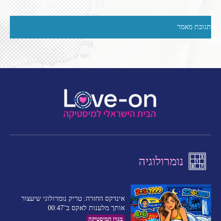
נומרולוגיה
אינדקס החזרה: טריק נומרולוגי שיעצור
אותך מלענות לאקס ב־00:47
מגזין המיסטיקה