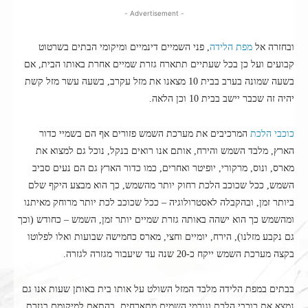
- Advertisement -
ובחזרה אל
מפת הלידה
, פני השמיים דינמיים ומיקומי הבתים בשרטוט
קבועים ועל כן בכל שעתיים תתארח גזרת שמיים אחרת באותו הבית, אם
בשעה שמונה בערב בבית 10 מצאנו את מזל עקרב, בשעה עשר מזל קשת
יהיה זה שכבר יישב בבית 10 וכן הלאה.
כוכבי הלכת
המרכיבים את מערכת השמש פזורים אף הם בשמיי כדור
הארץ, מלבד השמש והירח, אותם אנו רואים בנקל, נוכל גם למצוא את
מארס, ונוס, מרקורי, יופיטר ואחרים, כמו כדור הארץ גם הם נעים סביב
השמש, ככל שכוכב הלכת רחוק יותר מהשמש, כך הוא מבצע היקף שלם
ביותר זמן, ובהקבלה לאסטרולוגיה – ככל שכוכב לכת יותר מרוחק מאיתנו
ומהשמש כך הוא ישהה באותה גזרת שמיים יותר זמן, השמש – כחודש (וכך
גם נקבע מזלנו), הירח, יומיים וחצי, מארס כחמישה שבועות ואלו לפלוטו
בקצה מערכת השמש ייקח כ-20 שנה עד שיעבור מגזרה לגזרה.
בבתים במפת הלידה מלבד המזל השולט על אותו בית באותן שעות אנו גם
נמצא את כוכבי הלכת וגורמי השמים מתארחים, בהתאם למיקומם בגזרת