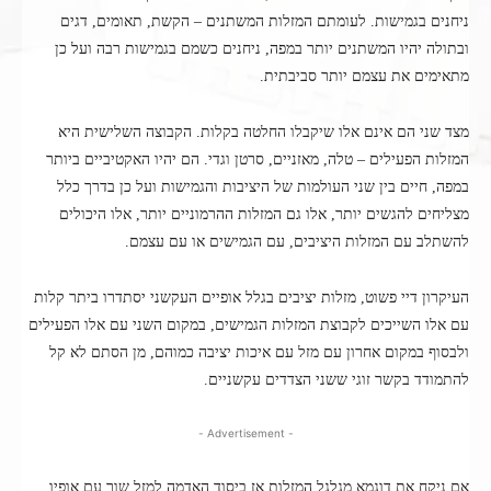
ניחנים בגמישות. לעומתם המזלות המשתנים – הקשת, תאומים, דגים
ובתולה יהיו המשתנים יותר במפה, ניחנים כשמם בגמישות רבה ועל כן
מתאימים את עצמם יותר סביבתית.
מצד שני הם אינם אלו שיקבלו החלטה בקלות. הקבוצה השלישית היא
המזלות הפעילים – טלה, מאזניים, סרטן וגדי. הם יהיו האקטיביים ביותר
במפה, חיים בין שני העולמות של היציבות והגמישות ועל כן בדרך כלל
מצליחים להגשים יותר, אלו גם המזלות ההרמוניים יותר, אלו היכולים
להשתלב עם המזלות היציבים, עם הגמישים או עם עצמם.
העיקרון דיי פשוט, מזלות יציבים בגלל אופיים העקשני יסתדרו ביתר קלות
עם אלו השייכים לקבוצת המזלות הגמישים, במקום השני עם אלו הפעילים
ולבסוף במקום אחרון עם מזל עם איכות יציבה כמוהם, מן הסתם לא קל
להתמודד בקשר זוגי ששני הצדדים עקשניים.
- Advertisement -
אם ניקח את דוגמא מגלגל המזלות אז ביסוד האדמה למזל שור עם אופיו