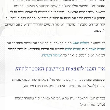
הנהגה, אגו ודומיהם ואלו המזלות הנשיים בתכונות מופנמות יותר כמו
רגישות, משפחתיות וארציות. וכאשר אנחנו מגיעים להתאמה זוגית אז לפי
ההגיון של דומה הולך עם דומה אז המזלות הגבריים יסתדרו בקלות יותר עם
יתר חבריהם לקבוצה ובהיפוך, המזלות הנשיים יסתדרו יותר טוב עם דומיהם
לקבוצה.
כך למעשה ל
מזלות האש
תהיה התאמה גבוהה יותר עם עצמם ואחר כך עם
מזלות האויר
ואלו
מזלות המים
יתאימו את עצמם אסטרולוגית יותר בקלות
למזלות המים הנוספים ואחר כך ל
מזלות האדמה
.
איך הגענו לתוצאות במחשבון האסטרולוגיה?
ההתאמה הגבוהה ביותר תגיע בין שני מזלות מאותו יסוד ומשתי אכויות
שונות (למשל במזלות המים – עקרב היציב עם דגים המשתנה)
במקום השני התאמה זוגית של שני מזלות מאותו יסוד ומאותה איכות
(כלומר אותו המזל)