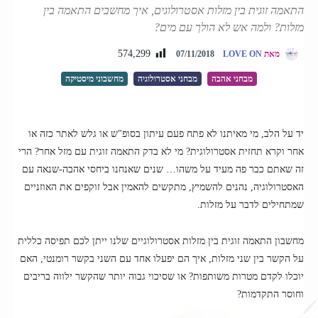
התאמה זוגית בין מזלות אסטרולוגים, איך מחשבים התאמה בין
מזלות? ולמה אש לא הולך עם מים?
574,299
מאת
LOVE ON
07/11/2018
מבחני אהבה
מבחני אסטרולוגיה
מחשבוני מיסטיקה
יד על הלב, מי מאיתנו לא פתח פעם עיתון בסופ"ש או גלש לאתר כזה או
אחר וקרא תחזית אסטרולוגית? מי לא בדק התאמה זוגית עם מזל אחר? הרי
זה שאתם כבר פה מעיד על משהו… שנים שאנחנו ביחסי אהבה-שנאה עם
האסטרולוגיה, נהנים להשמיץ, מתקשים להאמין אבל זוקפים את האוזניים
שמתחילים לדבר על מזלות.
מחשבון התאמה זוגית בין מזלות אסטרולוגיים שלנו ייתן לכם תפיסה כללית
על הקשר בין שני מזלות, איך הם יפעלו אחד עם השני בקשר רומנטי, האם
יוכלו לקדם מטרות משותפות? או שסיכוי גבוה יותר שהקשר ילווה בריבים
וחוסר התקדמות?