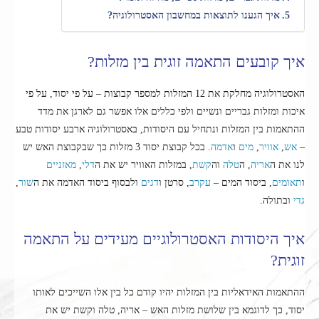
איך הגענו לתוצאות במחשבון האסטרולוגיה?
איך קובעים התאמה זוגית בין מזלות?
האסטרולוגיה מחלקת את 12 המזלות למספר קבוצות – על פי יסוד, על פי
איכות ומזלות גבריים ונשיים ולפי כללים אלו אפשר גם לארגן את מדד
ההתאמות בין המזלות ונתחיל עם היסודות, באסטרולוגיה ארבע יסודות טבע
–
אש
,
אוויר
,
מים
ו
אדמה
. בכל קבוצת יסוד 3 מזלות כך שבקבוצת האש יש
לנו את ה
אריה
, ה
טלה
וה
קשת
, במזלות האוויר יש את ה
דלי
,
מאזניים
ו
תאומים
, ביסוד המים –
עקרב
, סרטן ו
דגים
ולבסוף ביסוד האדמה את ה
שור
,
גדי
ובתולה.
איך היסודות האסטרולוגיים מעידים על התאמה
זוגית?
ההתאמות האידאליות בין המזלות יהיו קודם כל בין אלו השייכים לאותו
יסוד, כך לדוגמא בין שלושת מזלות האש – אריה, טלה וקשת יש את