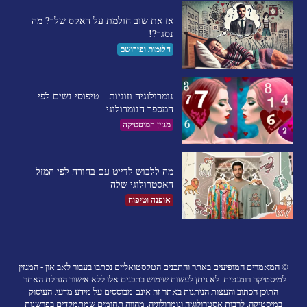
אז את שוב חולמת על האקס שלך? מה
נסגר?!
חלומות ופירושם
נומרולוגיה וזוגיות – טיפוסי נשים לפי
המספר הנומרולוגי
מגזין המיסטיקה
מה ללבוש לדייט עם בחורה לפי המזל
האסטרולוגי שלה
אופנה וטיפוח
© המאמרים המופיעים באתר והתכנים הטקסטואליים נכתבו בעבור לאב און - המגזין
למיסטיקה רומנטית. לא ניתן לעשות שימוש בתכנים אלו ללא אישור הנהלת האתר.
התוכן הכתוב והעצות הניתנות באתר זה אינם מבוססים על מידע מדעי. העיסוק
במיסטיקה, לרבות אסטרולוגיה ונומרולוגיה, מהווה תחומים שמתמקדים בפרשנות