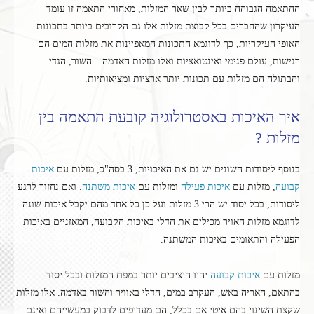
ההתאמה הגבוהה ביותר לבין שאר המזלות, מאחורי התאמה זו עומד
העיקרון שהחברים בכל קבוצת מזלות אלו גם הקרובים ביותר בתכונות
האופי העיקריות, כך לדוגמא התכונות המאפיינות את מזלות המים הם
רגישות, עולם פנימי ואינטואציות ואלו מזלות האדמה – השור, הגדי
והבתולה הם מזלות עם תכונות יותר ארציות ומציאותיות.
איך האיכות באסטרולוגיה קובעת התאמה בין
מזלות ?
בנוסף ליסודות השונים יש גם את האיכויות, 3 בסה"כ, מזלות עם
איכות
קבועה
, מזלות עם
איכות פעילה
ומזלות עם
איכות משתנה
. ואם נחזור לרגע
ליסודות, בכל יסוד יש הרי 3 מזלות ועל כן כל אחד מהם יקבל איכות שונה.
לדוגמא מזלות האויר מכילים את הדלי באיכות הקבועה, המאזניים באיכות
הפעילה והתאומים באיכות המשתנה.
מזלות עם
איכות קבועה
יהיו היציבים יותר במפת המזלות ובכל יסוד
בהתאם, האריה באש, העקרב במים, הדלי באוויר והשור באדמה. אלו מזלות
שקצת השינוי בהם איטי אם בכלל, הם מעדיפים לדבוק במעשייהם ואינם