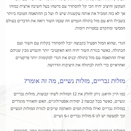
העקשן והיציב יהיה הכי קל להסתדר עם מישהו בעל חשיבה ארצית כמוהו
אך לא כזה המכיל את אותה עקשנות שיש לו ועל כן ההתאמה הטובה ביותר
בשבילו היא עם מזל בתולה הגמיש וזה שכמו השור רואה את הדברים בעולם
הממשי ומתקדם במטרות דומות.
הגדי ,שהוא המזל הפעיל בקבוצה יוכל להסתדר בקלות עם השור ועם
הבתולה, כאשר בגזרת השור יהיה הוא האקטיבי יותר והגמיש מבין שניהם
ואילו ההתאמה עם מזל בתולה יכניס את הגדי למקומות יותר פרקטיים
ואחראיים כדי לתת לבתולה את היציבות הדרושה.
מזלות גבריים, מזלות נשיים, מה זה אומר?
כמו היין והיאנג ניתן לחלק את 12 המזלות לשתי קבוצות, מזלות גבריים
ונשיים, כאשר בכל קבוצה 2 יסודות אסטרולוגיים, האש והאוויר מוגדרים
כמזלות גבריים ואילו מזלות המים והאדמה שייכים לגזרת המזלות הנשיים
וכך למעשה יש לנו 6 מזלות גבריים ו-6 נשיים.
המזלות הגבריים יהיו אלו המאופיינים בתכונות מוחצנות יותר, תקשורת,